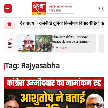
देश
राज्य
राजनीति
दुनिया
विश्लेषण
विचार
वीडियो
वक़्त
 बैठकः
जंतर-मंतर प्रोटेस्ट- 'ताकतवर
 सरकार से
सरकार के नाम पर आक्रामकता न
ट्रेंडिंग
दिखाए पुलिस, जेन जी को सुने':
5 Min
.
देश
ख़बर
SC
Tag:
Rajyasabha