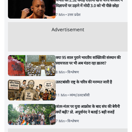
जनता का 2.32 करोड़ रोज़ाना खर्चः योगी सरकार ने
विज्ञापनों पर उड़ाने में मोदी 3.0 को भी पीछे छोड़ा
7 Min
•
उत्तर प्रदेश
Advertisement
क्या 95 साल पुराने भारतीय सांख्यिकी संस्थान की
स्वायत्तता पर भी अब मंडरा रहा ख़तरा?
8 Min
•
विश्लेषण
उलटबांसीः राष्ट्र के चरित्र की मरम्मत जारी है
11 Min
•
व्यंग्य/उलटबाँसी
जंतर-मंतर पर युवा आक्रोश के बाद संघ की बेचैनी
क्यों बढ़ी? प्रो. अपूर्वानंद ने बताईं 5 बड़ी वजहें
7 Min
•
विश्लेषण