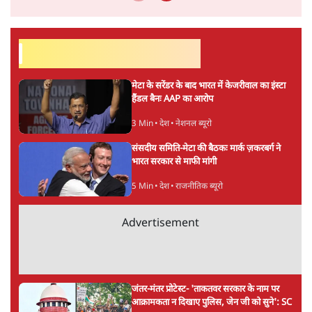
सर्वाधिक पढ़ी गयी खबरें
मेटा के सरेंडर के बाद भारत में केजरीवाल का इंस्टा
हैंडल बैनः AAP का आरोप
3 Min
•
देश
•
नेशनल ब्यूरो
संसदीय समिति-मेटा की बैठकः मार्क ज़करबर्ग ने
भारत सरकार से माफी मांगी
5 Min
•
देश
•
राजनीतिक ब्यूरो
Advertisement
जंतर-मंतर प्रोटेस्ट- 'ताकतवर सरकार के नाम पर
आक्रामकता न दिखाए पुलिस, जेन जी को सुने': SC