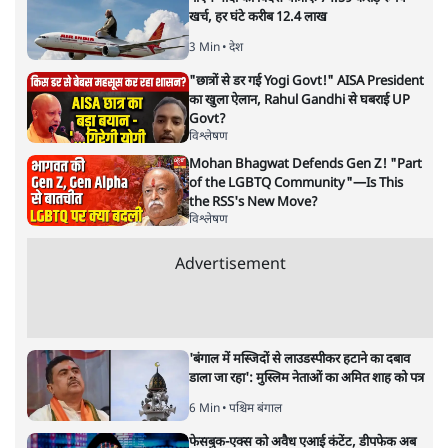
खर्च, हर घंटे करीब 12.4 लाख
3 Min
•
देश
"छात्रों से डर गई Yogi Govt!" AISA President
का खुला ऐलान, Rahul Gandhi से घबराई UP
Govt?
विश्लेषण
Mohan Bhagwat Defends Gen Z! "Part
of the LGBTQ Community"—Is This
the RSS's New Move?
विश्लेषण
Advertisement
'बंगाल में मस्जिदों से लाउडस्पीकर हटाने का दबाव
डाला जा रहा': मुस्लिम नेताओं का अमित शाह को पत्र
6 Min
•
पश्चिम बंगाल
फेसबुक-एक्स को अवैध एआई कंटेंट, डीपफेक अब