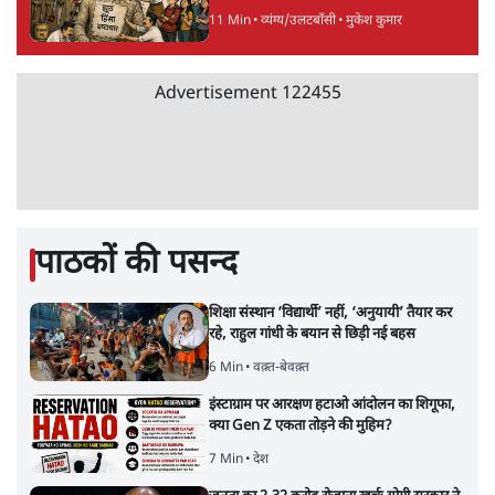
11 Min
•
व्यंग्य/उलटबाँसी
•
मुकेश कुमार
Advertisement
122455
पाठकों की पसन्द
शिक्षा संस्थान ‘विद्यार्थी’ नहीं, ‘अनुयायी’ तैयार कर
रहे, राहुल गांधी के बयान से छिड़ी नई बहस
6 Min
•
वक़्त-बेवक़्त
इंस्टाग्राम पर आरक्षण हटाओ आंदोलन का शिगूफा,
क्या Gen Z एकता तोड़ने की मुहिम?
7 Min
•
देश