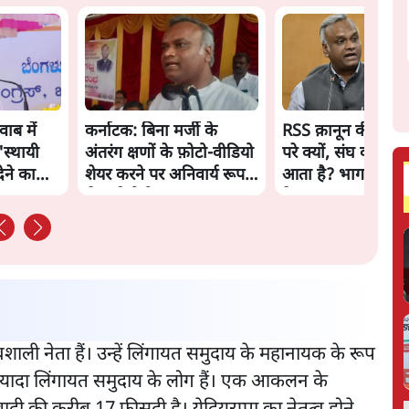
ाब में
कर्नाटक: बिना मर्जी के
RSS क़ानून की पड़ता
'स्थायी
अंतरंग क्षणों के फ़ोटो-वीडियो
परे क्यों, संघ का पैसा
देने का
शेयर करने पर अनिवार्य रूप
आता है? भागवत से प्
से दर्ज होगी FIR
के सवाल
शाली नेता हैं। उन्हें लिंगायत समुदाय के महानायक के रूप
े ज़्यादा लिंगायत समुदाय के लोग हैं। एक आकलन के