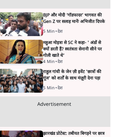
BJP और मोदी ‘गॉडफादर’ भागवत की
Gen Z पर सलाह मानेंः अभिजीत दिपके
5 Min
•
देश
महुआ मोइत्रा से SC ने कहा- ' अंडों से
क्यों डरती हैं? स्वतंत्रता सेनानी सीने पर
गोली खाते थे'
4 Min
•
देश
राहुल गांधी के जेन ज़ी इवेंट 'छात्रों की
गूंज' को शर्तों के साथ मंज़ूरी देना पड़ा
5 Min
•
देश
Advertisement
झारखंड प्रोटेस्ट: तबीयत बिगड़ने पर छात्र