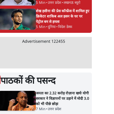
5 Min
•
उत्तर प्रदेश
•
लखनऊ ब्यूरो
शेख हसीना की प्रेस कॉन्फ्रेंस में शामिल हुए
क्रिकेटर शाकिब अल हसन के घर पर
पेट्रोल बम से हमला
5 Min
•
दुनिया
•
विदेश डेस्क
Advertisement
122455
पाठकों की पसन्द
जनता का 2.32 करोड़ रोज़ाना खर्चः योगी
सरकार ने विज्ञापनों पर उड़ाने में मोदी 3.0
को भी पीछे छोड़ा
7 Min
•
उत्तर प्रदेश