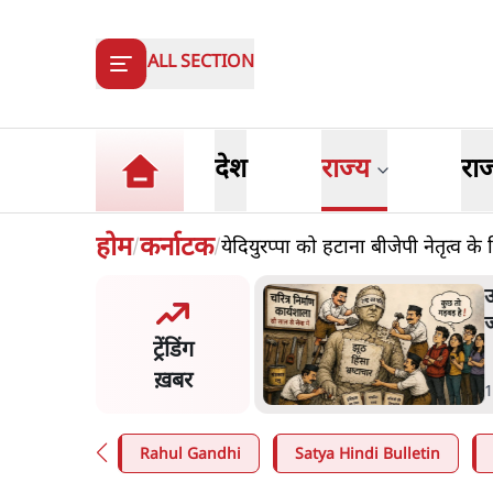
ALL SECTION
देश
राज्य
रा
होम
कर्नाटक
येदियुरप्पा को हटाना बीजेपी नेतृत्व के
/
/
का 2.32 करोड़ रोज़ाना खर्चः
उ
सरकार ने विज्ञापनों पर उड़ाने में
ज
ट्रेंडिंग
3.0 को भी पीछे छोड़ा
ख़बर
n
.
उत्तर प्रदेश
1
Rahul Gandhi
Satya Hindi Bulletin