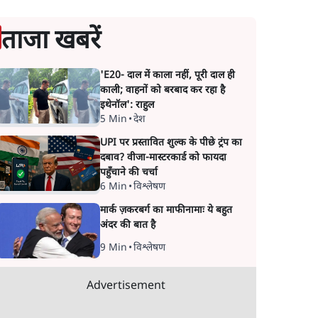
ताजा खबरें
'E20- दाल में काला नहीं, पूरी दाल ही
काली; वाहनों को बरबाद कर रहा है
इथेनॉल': राहुल
5 Min
•
देश
UPI पर प्रस्तावित शुल्क के पीछे ट्रंप का
दबाव? वीजा-मास्टरकार्ड को फायदा
पहुँचाने की चर्चा
6 Min
•
विश्लेषण
मार्क ज़करबर्ग का माफीनामाः ये बहुत
अंदर की बात है
9 Min
•
विश्लेषण
Advertisement