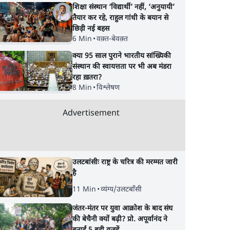
शिक्षा संस्थान ‘विद्यार्थी’ नहीं, ‘अनुयायी’
तैयार कर रहे, राहुल गांधी के बयान से
छिड़ी नई बहस
6 Min
•
वक़्त-बेवक़्त
क्या 95 साल पुराने भारतीय सांख्यिकी
संस्थान की स्वायत्तता पर भी अब मंडरा
रहा ख़तरा?
8 Min
•
विश्लेषण
Advertisement
उलटबांसीः राष्ट्र के चरित्र की मरम्मत जारी
है
11 Min
•
व्यंग्य/उलटबाँसी
जंतर-मंतर पर युवा आक्रोश के बाद संघ
की बेचैनी क्यों बढ़ी? प्रो. अपूर्वानंद ने