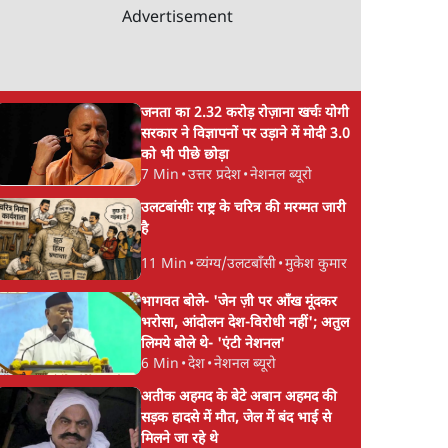
Advertisement
जनता का 2.32 करोड़ रोज़ाना खर्चः योगी
सरकार ने विज्ञापनों पर उड़ाने में मोदी 3.0
को भी पीछे छोड़ा
7 Min
•
उत्तर प्रदेश
•
नेशनल ब्यूरो
उलटबांसीः राष्ट्र के चरित्र की मरम्मत जारी
है
11 Min
•
व्यंग्य/उलटबाँसी
•
मुकेश कुमार
भागवत बोले- 'जेन ज़ी पर आँख मूंदकर
भरोसा, आंदोलन देश-विरोधी नहीं'; अतुल
लिमये बोले थे- 'एंटी नेशनल'
6 Min
•
देश
•
नेशनल ब्यूरो
अतीक अहमद के बेटे अबान अहमद की
सड़क हादसे में मौत, जेल में बंद भाई से
मिलने जा रहे थे