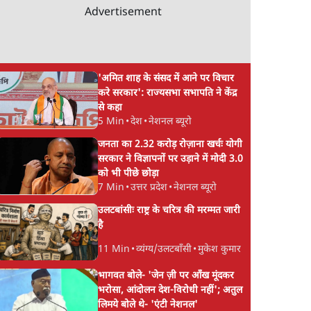
Advertisement
'अमित शाह के संसद में आने पर विचार
करे सरकार': राज्यसभा सभापति ने केंद्र
से कहा
5 Min
•
देश
•
नेशनल ब्यूरो
जनता का 2.32 करोड़ रोज़ाना खर्चः योगी
सरकार ने विज्ञापनों पर उड़ाने में मोदी 3.0
को भी पीछे छोड़ा
7 Min
•
उत्तर प्रदेश
•
नेशनल ब्यूरो
उलटबांसीः राष्ट्र के चरित्र की मरम्मत जारी
है
11 Min
•
व्यंग्य/उलटबाँसी
•
मुकेश कुमार
भागवत बोले- 'जेन ज़ी पर आँख मूंदकर
भरोसा, आंदोलन देश-विरोधी नहीं'; अतुल
लिमये बोले थे- 'एंटी नेशनल'