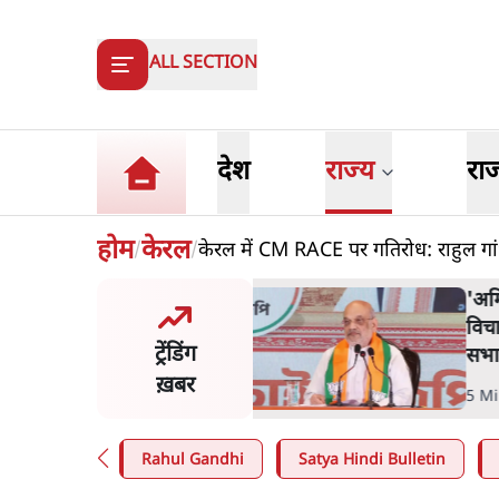
ALL SECTION
देश
राज्य
रा
होम
केरल
केरल में CM RACE पर गतिरोध: राहुल गांध
/
/
त शाह के संसद में आने पर
ज
र करे सरकार': राज्यसभा
य
ट्रेंडिंग
ि ने केंद्र से कहा
म
ख़बर
n
.
देश
7
Rahul Gandhi
Satya Hindi Bulletin