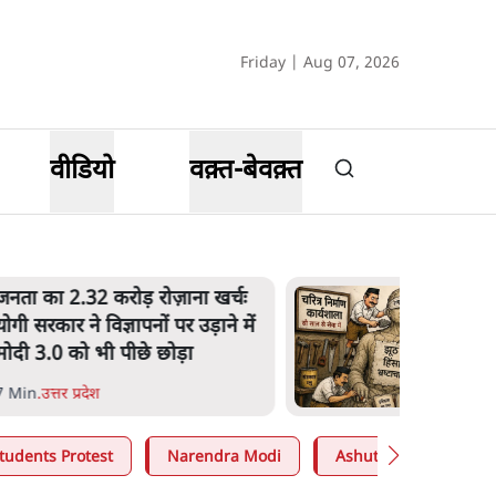
Friday | Aug 07, 2026
वीडियो
वक़्त-बेवक़्त
उलटबांसीः राष्ट्र के चरित्र की मरम्मत
जारी है
11 Min
.
व्यंग्य/उलटबाँसी
tudents Protest
Narendra Modi
Ashutosh Ki Baat