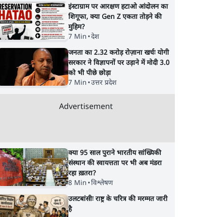
इंस्टाग्राम पर आरक्षण हटाओ आंदोलन का
शिगूफा, क्या Gen Z एकता तोड़ने की
मुहिम?
7 Min
•
देश
जनता का 2.32 करोड़ रोज़ाना खर्चः योगी
सरकार ने विज्ञापनों पर उड़ाने में मोदी 3.0
यत
Satya Hindi News
SC-ST आरक्षण में क्रीम
को भी पीछे छोड़ा
7 Min
•
उत्तर प्रदेश
ताल में
बुलेटिन । 7 अगस्त, दोपहर 2
लेयर क्यों नहीं? केंद्र ने स
टेस्ट में
बजे की ख़बरें
कोर्ट में बताया कारण
Advertisement
क्या 95 साल पुराने भारतीय सांख्यिकी
संस्थान की स्वायत्तता पर भी अब मंडरा
रहा ख़तरा?
8 Min
•
विश्लेषण
उलटबांसीः राष्ट्र के चरित्र की मरम्मत जारी
है