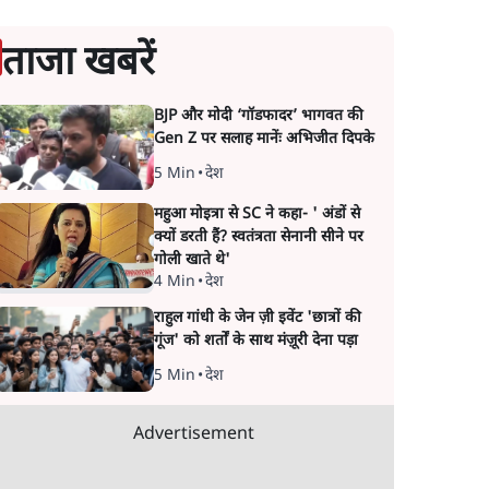
ताजा खबरें
BJP और मोदी ‘गॉडफादर’ भागवत की
Gen Z पर सलाह मानेंः अभिजीत दिपके
5 Min
•
देश
महुआ मोइत्रा से SC ने कहा- ' अंडों से
क्यों डरती हैं? स्वतंत्रता सेनानी सीने पर
गोली खाते थे'
4 Min
•
देश
राहुल गांधी के जेन ज़ी इवेंट 'छात्रों की
गूंज' को शर्तों के साथ मंज़ूरी देना पड़ा
5 Min
•
देश
Advertisement