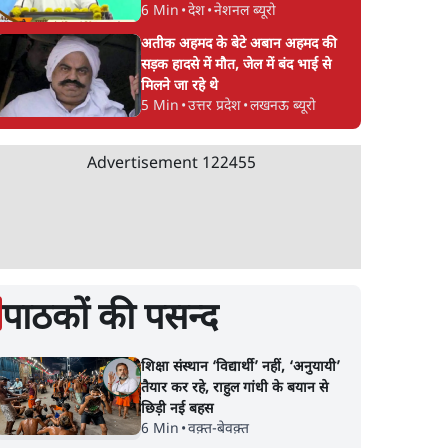
6 Min
•
देश
•
नेशनल ब्यूरो
अतीक अहमद के बेटे अबान अहमद की
सड़क हादसे में मौत, जेल में बंद भाई से
मिलने जा रहे थे
5 Min
•
उत्तर प्रदेश
•
लखनऊ ब्यूरो
Advertisement
122455
पाठकों की पसन्द
शिक्षा संस्थान ‘विद्यार्थी’ नहीं, ‘अनुयायी’
तैयार कर रहे, राहुल गांधी के बयान से
छिड़ी नई बहस
6 Min
•
वक़्त-बेवक़्त