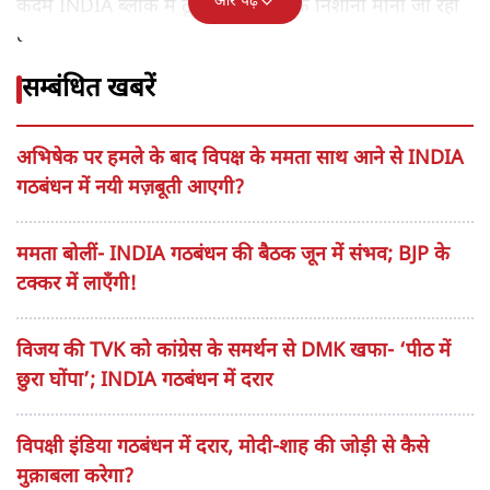
और पढ़ें
कदम INDIA ब्लॉक में टूट की औपचारिक निशानी माना जा रहा
है।
सम्बंधित खबरें
अभिषेक पर हमले के बाद विपक्ष के ममता साथ आने से INDIA
गठबंधन में नयी मज़बूती आएगी?
ममता बोलीं- INDIA गठबंधन की बैठक जून में संभव; BJP के
टक्कर में लाएँगी!
विजय की TVK को कांग्रेस के समर्थन से DMK खफा- ‘पीठ में
छुरा घोंपा’; INDIA गठबंधन में दरार
विपक्षी इंडिया गठबंधन में दरार, मोदी-शाह की जोड़ी से कैसे
मुक़ाबला करेगा?