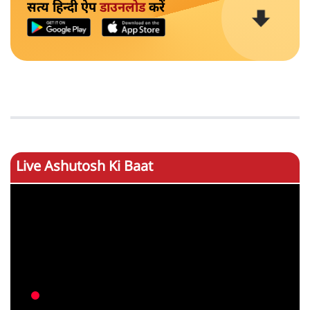
सत्य हिन्दी ऐप
डाउनलोड
करें
Live Ashutosh Ki Baat