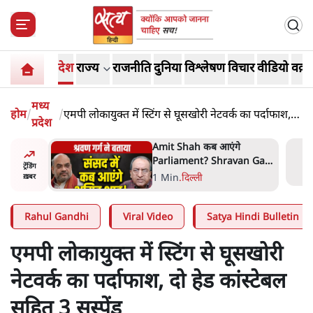
देश
राज्य
राजनीति
दुनिया
विश्लेषण
विचार
वीडियो
वक़्त
मध्य
होम
/
/
एमपी लोकायुक्त में स्टिंग से घूसखोरी नेटवर्क का पर्दाफाश,
प्रदेश
दो हेड कांस्टेबल सहित 3 सस्पेंड
ह के मुख्य
Amit Shah कब आएंगे
र्यकांत का
Parliament? Shravan Garg
ट्रेंडिंग
का बड़ा दावा
1 Min
.
दिल्ली
ख़बर
Rahul Gandhi
Viral Video
Satya Hindi Bulletin
एमपी लोकायुक्त में स्टिंग से घूसखोरी
नेटवर्क का पर्दाफाश, दो हेड कांस्टेबल
सहित 3 सस्पेंड