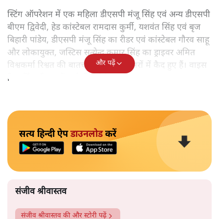
स्टिंग ऑपरेशन में एक महिला डीएसपी मंजू सिंह एवं अन्य डीएसपी
बीएम द्विवेदी, हेड कांस्टेबल रामदास कुर्मी, यशवंत सिंह एवं बृज
बिहारी पांडेय, डीएसपी मंजू सिंह का रीडर एवं कांस्टेबल गौरव साहू
और लोकायुक्त, जस्टिस सत्येन्द्र कुमार सिंह का ड्राइवर अमित
और पढ़ें
विश्वकर्मा रिश्वत की बातचीत करते हुए कैमरों में कैद हुए हैं। वाइस
रिकार्डिंग भी, इनमें कई की हुई है।
सत्य हिन्दी ऐप
डाउनलोड
करें
संजीव श्रीवास्तव
संजीव श्रीवास्तव
की और स्टोरी पढ़ें