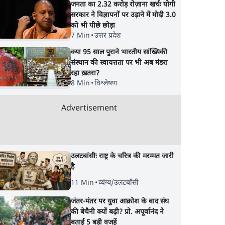
जनता का 2.32 करोड़ रोज़ाना खर्चः योगी
सरकार ने विज्ञापनों पर उड़ाने में मोदी 3.0
को भी पीछे छोड़ा
7 Min
•
उत्तर प्रदेश
क्या 95 साल पुराने भारतीय सांख्यिकी
संस्थान की स्वायत्तता पर भी अब मंडरा
रहा ख़तरा?
8 Min
•
विश्लेषण
Advertisement
उलटबांसीः राष्ट्र के चरित्र की मरम्मत जारी
है
11 Min
•
व्यंग्य/उलटबाँसी
जंतर-मंतर पर युवा आक्रोश के बाद संघ
की बेचैनी क्यों बढ़ी? प्रो. अपूर्वानंद ने
बताईं 5 बड़ी वजहें