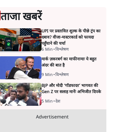
ताजा खबरें
UPI पर प्रस्तावित शुल्क के पीछे ट्रंप का
दबाव? वीजा-मास्टरकार्ड को फायदा
पहुँचाने की चर्चा
6 Min
•
विश्लेषण
मार्क ज़करबर्ग का माफीनामाः ये बहुत
अंदर की बात है
9 Min
•
विश्लेषण
BJP और मोदी ‘गॉडफादर’ भागवत की
Gen Z पर सलाह मानेंः अभिजीत दिपके
5 Min
•
देश
Advertisement