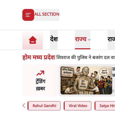
ALL SECTION
देश
राज्य
रा
होम
मध्य प्रदेश
शिवराज की पुलिस ने बजरंग दल वाल
/
/
का 2.32 करोड़ रोज़ाना खर्चः
उ
सरकार ने विज्ञापनों पर उड़ाने में
ज
ट्रेंडिंग
3.0 को भी पीछे छोड़ा
ख़बर
n
.
उत्तर प्रदेश
1
Rahul Gandhi
Viral Video
Satya Hin