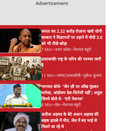
Advertisement
जनता का 2.32 करोड़ रोज़ाना खर्चः योगी
सरकार ने विज्ञापनों पर उड़ाने में मोदी 3.0
को भी पीछे छोड़ा
7 Min
•
उत्तर प्रदेश
•
नेशनल ब्यूरो
उलटबांसीः राष्ट्र के चरित्र की मरम्मत जारी
है
11 Min
•
व्यंग्य/उलटबाँसी
•
मुकेश कुमार
भागवत बोले- 'जेन ज़ी पर आँख मूंदकर
भरोसा, आंदोलन देश-विरोधी नहीं'; अतुल
लिमये बोले थे- 'एंटी नेशनल'
6 Min
•
देश
•
नेशनल ब्यूरो
अतीक अहमद के बेटे अबान अहमद की
सड़क हादसे में मौत, जेल में बंद भाई से
मिलने जा रहे थे