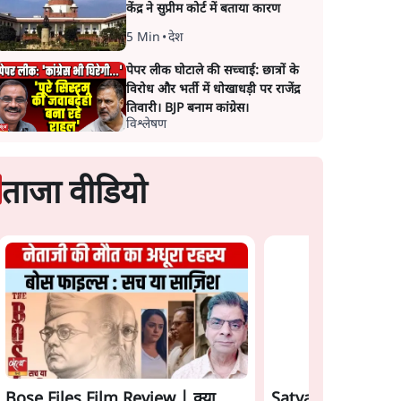
केंद्र ने सुप्रीम कोर्ट में बताया कारण
5 Min
•
देश
पेपर लीक घोटाले की सच्चाई: छात्रों के
विरोध और भर्ती में धोखाधड़ी पर राजेंद्र
तिवारी। BJP बनाम कांग्रेस।
विश्लेषण
ताजा वीडियो
Bose Files Film Review | क्या
Satya Hindi News