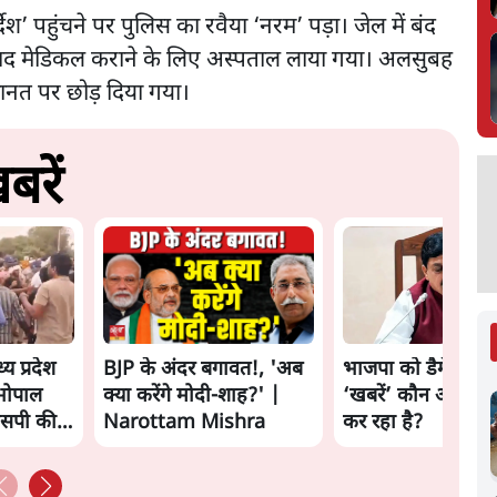
श’ पहुंचने पर पुलिस का रवैया ‘नरम’ पड़ा। जेल में बंद
 बाद मेडिकल कराने के लिए अस्पताल लाया गया। अलसुबह
मानत पर छोड़ दिया गया।
बरें
्य प्रदेश
BJP के अंदर बगावत!, 'अब
भाजपा को डैमेज करन
 भोपाल
क्या करेंगे मोदी-शाह?' |
‘खबरें’ कौन और क्यो
एसपी की
Narottam Mishra
कर रहा है?