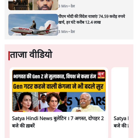
Advertisement
झारखंड प्रोटेस्ट: तबीयत बिगड़ने पर छात्र अस्पताल में
भर्ती; AISA भी हुई प्रोटेस्ट में शामिल
6 Min
•
झारखंड
SC-ST आरक्षण में क्रीमी लेयर क्यों नहीं? केंद्र ने
सुप्रीम कोर्ट में बताया कारण
5 Min
•
देश
पेपर लीक घोटाले की सच्चाई: छात्रों के विरोध और
भर्ती में धोखाधड़ी पर राजेंद्र तिवारी। BJP बनाम
कांग्रेस।
विश्लेषण
Advertisement