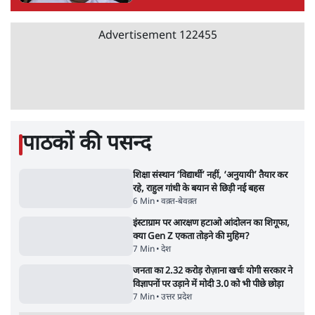
'अमित शाह के संसद में आने पर विचार करे सरकार':
राज्यसभा सभापति ने केंद्र से कहा
5 Min
•
देश
•
नेशनल ब्यूरो
जनता का 2.32 करोड़ रोज़ाना खर्चः योगी सरकार ने
विज्ञापनों पर उड़ाने में मोदी 3.0 को भी पीछे छोड़ा
7 Min
•
उत्तर प्रदेश
•
नेशनल ब्यूरो
उलटबांसीः राष्ट्र के चरित्र की मरम्मत जारी है
11 Min
•
व्यंग्य/उलटबाँसी
•
मुकेश कुमार
भागवत बोले- 'जेन ज़ी पर आँख मूंदकर भरोसा,
आंदोलन देश-विरोधी नहीं'; अतुल लिमये बोले थे-
'एंटी नेशनल'
6 Min
•
देश
•
नेशनल ब्यूरो
अतीक अहमद के बेटे अबान अहमद की सड़क हादसे