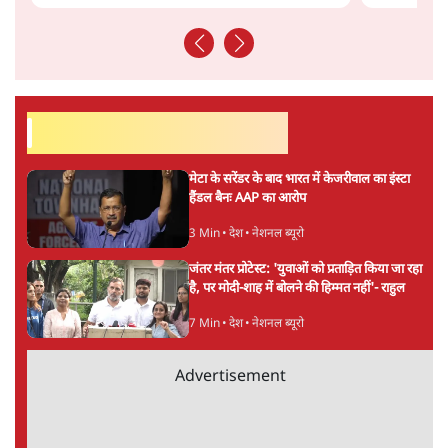
सीजेपी ने अपना 4 सूत्री एजेंडा जारी किया- शिक्षा,
रोज़गार, सरकारी संस्थाओं की जवाबदेही
3 Min
•
देश
पीएम मोदी की विदेश यात्राएंः 74.59 करोड़ रुपये
खर्च, हर घंटे करीब 12.4 लाख
3 Min
•
देश
ताजा वीडियो