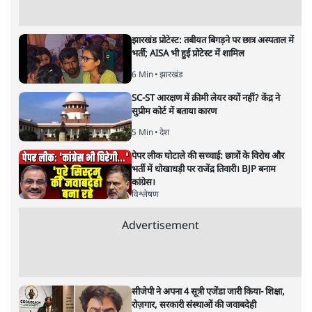
अगली खबर लोड हो रही है...
ताजा खबरें
BJP और मोदी ‘गॉडफादर’ भागवत की Gen Z पर
सलाह मानेंः अभिजीत दिपके
5 Min
•
देश
महुआ मोइत्रा से SC ने कहा- ' अंडों से क्यों डरती हैं?
स्वतंत्रता सेनानी सीने पर गोली खाते थे'
4 Min
•
देश
राहुल गांधी के जेन ज़ी इवेंट 'छात्रों की गूंज' को शर्तों
के साथ मंज़ूरी देना पड़ा
5 Min
•
देश