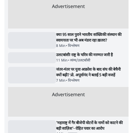
में मौत, जेल में बंद भाई से मिलने जा रहे थे
5 Min
•
उत्तर प्रदेश
•
लखनऊ ब्यूरो
Advertisement
122455
पाठकों की पसन्द
शिक्षा संस्थान ‘विद्यार्थी’ नहीं, ‘अनुयायी’ तैयार कर
रहे, राहुल गांधी के बयान से छिड़ी नई बहस
6 Min
•
वक़्त-बेवक़्त
इंस्टाग्राम पर आरक्षण हटाओ आंदोलन का शिगूफा,
क्या Gen Z एकता तोड़ने की मुहिम?
7 Min
•
देश