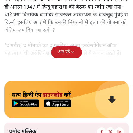
ही अगस्त 1947 में हिन्दू महासभा की बैठक का स्वांग रचा गया
था? क्या विनायक दामोदर सावरकर अस्वस्थता के बावजूद मुंबई से
दिल्ली इसलिए आए थे कि उनकी निगरानी में हत्या की योजना को
अंतिम रूप दिया जा सके ?
'द मर्डरर, द मोनार्क एंड द फ़कीर : अ न्यू इनवेस्टीगेशन ऑफ़
और पढ़ें
महात्मा गांधी असेशिनेशन' नामक किताब से ये सवाल उठते हैं।
सत्य हिन्दी ऐप
डाउनलोड
करें
प्रमोद मल्लिक