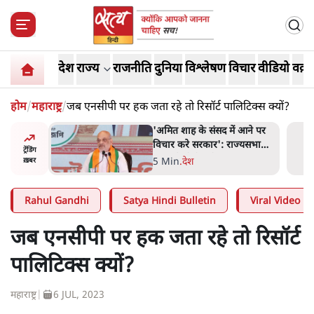
देश
राज्य
राजनीति
दुनिया
विश्लेषण
विचार
वीडियो
वक़्त
होम
/
महाराष्ट्र
/
जब एनसीपी पर हक जता रहे तो रिसॉर्ट पालिटिक्स क्यों?
 आने पर
जनता का 2.32 करोड़ रोज़ाना
ज्यसभा
खर्चः योगी सरकार ने विज्ञापनों पर
ट्रेंडिंग
उड़ाने में मोदी 3.0 को भी पीछे
7 Min
.
उत्तर प्रदेश
ख़बर
छोड़ा
Rahul Gandhi
Satya Hindi Bulletin
Viral Video
जब एनसीपी पर हक जता रहे तो रिसॉर्ट
पालिटिक्स क्यों?
महाराष्ट्र
|
6 JUL, 2023