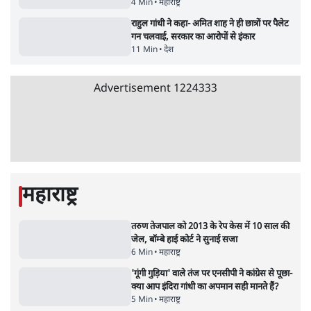
जनता का 2.32 करोड़ रोज़ाना खर्चः योगी सरकार ने
विज्ञापनों पर उड़ाने में मोदी 3.0 को भी पीछे छोड़ा
7 Min
•
उत्तर प्रदेश
Advertisement
क्या 95 साल पुराने भारतीय सांख्यिकी संस्थान की
स्वायत्तता पर भी अब मंडरा रहा ख़तरा?
8 Min
•
विश्लेषण
उलटबांसीः राष्ट्र के चरित्र की मरम्मत जारी है
11 Min
•
व्यंग्य/उलटबाँसी
जंतर-मंतर पर युवा आक्रोश के बाद संघ की बेचैनी
क्यों बढ़ी? प्रो. अपूर्वानंद ने बताईं 5 बड़ी वजहें
7 Min
•
विश्लेषण
Advertisement