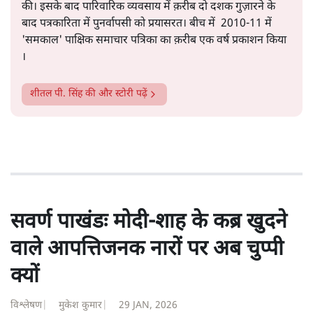
सत्य हिन्दी ऐप
डाउनलोड
करें
शीतल पी. सिंह
1984 से अमर उजाला, चौथी दुनिया, इंडिया टुडे, समय सूत्रधार,
स्वतंत्र भारत, दैनिक जागरण आदि में 1993 तक लगातार रिपोर्टिंग
की। इसके बाद पारिवारिक व्यवसाय में क़रीब दो दशक गुज़ारने के
बाद पत्रकारिता में पुनर्वापसी को प्रयासरत। बीच में 2010-11 में
'समकाल' पाक्षिक समाचार पत्रिका का क़रीब एक वर्ष प्रकाशन किया
।
शीतल पी. सिंह
की और स्टोरी पढ़ें