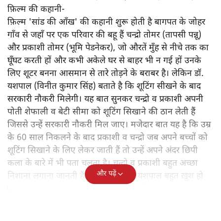
फ़िल्म की कहानी-
फ़िल्म 'सांड की आँख' की कहानी शुरू होती है बागपत के जोहर
गाँव से जहाँ पर एक परिवार की बहू हैं चन्द्रो तोमर (तापसी पन्नू)
और प्रकाशी तोमर (भूमि पेडनेकर), जो औरतें मुँह से नीचे तक का
घूँघट करती हों और कभी अकेले घर से बाहर भी न गई हों उनके
लिए शूटर बनना आसमान से तारे तोड़ने के बराबर है। लेकिन डॉ.
यशपाल (विनीत कुमार सिंह) बताते है कि शूटिंग सीखने के बाद
सरकारी नौकरी मिलेगी। यह बात सुनकर चन्द्रो व प्रकाशी अपनी
पोती शेफाली व बेटी सीमा को शूटिंग सिखाने की ठान लेती हैं
जिससे उन्हें सरकारी नौकरी मिल जाए। मजेदार बात यह है कि उम्र
के 60 साल निकलने के बाद प्रकाशी व चन्द्रो जब अपने बच्चों को
शूटिंग सिखाने के लिए लेकर जाती हैं तो उन्हें अपने अंदर छिपी
कला के बारे में भी पता चलता है। चन्द्रो व प्रकाशी बहुत अच्छा
और पढ़ें
निशाना लगाना जानती हैं और इस बात से यशपाल बहुत ख़ुश हो
जाता है और वह दोनों को शूटिंग सीखने के लिए कहता है।