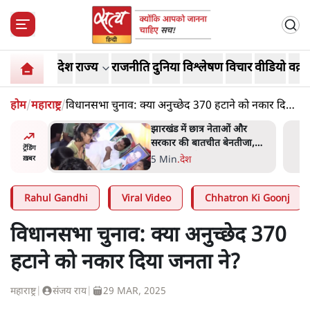
देश
राज्य
राजनीति
दुनिया
विश्लेषण
विचार
वीडियो
वक़्त
होम
/
महाराष्ट्र
/
विधानसभा चुनाव: क्या अनुच्छेद 370 हटाने को नकार दिया
जनता ने?
हा- ' अंडों
झारखंड में छात्र नेताओं और
ता सेनानी
सरकार की बातचीत बेनतीजा,
ट्रेंडिंग
आंदोलन जारी
5 Min
.
देश
ख़बर
Rahul Gandhi
Viral Video
Chhatron Ki Goonj
विधानसभा चुनाव: क्या अनुच्छेद 370
हटाने को नकार दिया जनता ने?
महाराष्ट्र
|
संजय राय
|
29 MAR, 2025