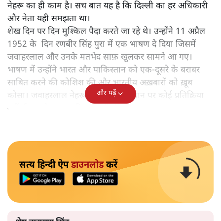
नेहरू का ही काम है। सच बात यह है कि दिल्ली का हर अधिकारी
और नेता यही समझता था।
शेख दिन पर दिन मुश्किल पैदा करते जा रहे थे। उन्होंने 11 अप्रैल
1952 के दिन रणबीर सिंह पुरा में एक भाषण दे दिया जिसमें
जवाहरलाल और उनके मतभेद साफ़ खुलकर सामने आ गए।
भाषण में उन्होंने भारत और पाकिस्तान को एक-दूसरे के बराबर
साबित करने की कोशिश की और भारतीय अख़बारों को ख़ूब
और पढ़ें
कोसा। जवाहरलाल नेहरू ने उनके इस बयान पर कोई प्रतिक्रिया
नहीं दी, उनके बयान की अनदेखी की।
सत्य हिन्दी ऐप
डाउनलोड
करें