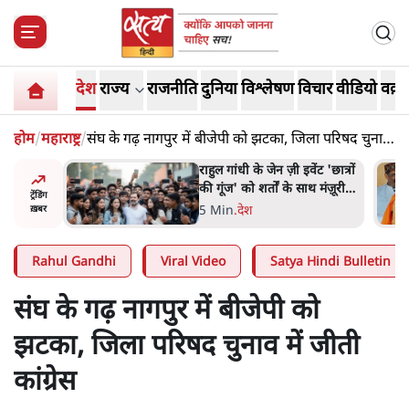
देश
राज्य
राजनीति
दुनिया
विश्लेषण
विचार
वीडियो
वक़्त
होम
/
महाराष्ट्र
/
संघ के गढ़ नागपुर में बीजेपी को झटका, जिला परिषद चुनाव
में जीती कांग्रेस
ं और
राहुल गांधी के जेन ज़ी इवेंट 'छात्रों
तीजा,
की गूंज' को शर्तों के साथ मंज़ूरी
ट्रेंडिंग
देना पड़ा
5 Min
.
देश
ख़बर
Rahul Gandhi
Viral Video
Satya Hindi Bulletin
संघ के गढ़ नागपुर में बीजेपी को
झटका, जिला परिषद चुनाव में जीती
कांग्रेस