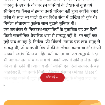
जेएनयू के छात्र के तौर पर इन पंक्तियों के लेखक से कुछ वर्ष
सीनियर थे। कैंपस में हमारा उनसे परिचय नहीं हुआ क्योंकि हमारे
प्रवेश के साल भर पहले ही वह विदेश सेवा में दाखिल हो चुके थे।
निर्मला सीतारमण कुछेक साल मुझसे जूनियर थीं।
एस जयशंकर के निकटस्थ-सहपाठियों के मुताबिक़ वह उन दिनों
किसी राजनीतिक-वैचारिक धारा से सम्बद्ध नहीं थे। पर जहाँ तक
मुझे याद आ रहा है, निर्मला ‘फ्री-थिंकर्स’ नामक एक छात्र-समूह से
सम्बद्ध थीं, जो वामपंथी विचारों की आलोचना करता था और अपने
आपको स्वतंत्र चिंतन का हिमायती बताता था। उस समूह के अंदर
भी अलग-अलग सोच के लोग थे। अपनी-अपनी सर्किल में इन दोनों
की अच्छी छवि थी। आज ये दोनों व्यक्ति एक ऐसी सरकार के बड़े
ओहदेदार हैं, जो उनके निर्माता-शिक्षण संस्थान (Alma Mater)
और पढ़ें
को तबाह करने में जुटी हुई है। ऐसे में जेएनयू के मौजूदा हाल पर
इन मंत्रियों की हर राय-हर टिप्पणी का ख़ास महत्व है।