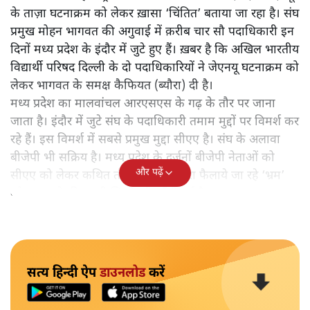
के ताज़ा घटनाक्रम को लेकर ख़ासा ‘चिंतित’ बताया जा रहा है। संघ
प्रमुख मोहन भागवत की अगुवाई में क़रीब चार सौ पदाधिकारी इन
दिनों मध्य प्रदेश के इंदौर में जुटे हुए हैं। ख़बर है कि अखिल भारतीय
विद्यार्थी परिषद दिल्ली के दो पदाधिकारियों ने जेएनयू घटनाक्रम को
लेकर भागवत के समक्ष कैफियत (ब्यौरा) दी है।
मध्य प्रदेश का मालवांचल आरएसएस के गढ़ के तौर पर जाना
जाता है। इंदौर में जुटे संघ के पदाधिकारी तमाम मुद्दों पर विमर्श कर
रहे हैं। इस विमर्श में सबसे प्रमुख मुद्दा सीएए है। संघ के अलावा
बीजेपी भी सक्रिय है। मध्य प्रदेश के दर्जनों बीजेपी नेताओं को
और पढ़ें
सीएए को लेकर कथित तौर पर विपक्ष द्वारा फैलाये जा रहे ‘भ्रम’
को दूर करने की महती ज़िम्मेदारी सौंपी गई है।
सत्य हिन्दी ऐप
डाउनलोड
करें