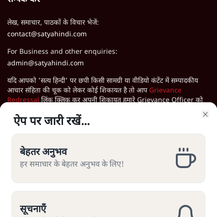
लेख, समाचार, पाठकों के विचार भेजें:
contact@satyahindi.com
For Business and other enquiries:
admin@satyahindi.com
यदि आपको 'सत्य हिन्दी' पर छपी किसी सामग्री या वीडियो कंटेंट में सम्पादकीय
आचार संहिता की चूक को लेकर कोई शिकायत है तो आप
Grievance
Redressal
लिंक क्लिक कर अपनी शिकायत हमारे Grievance Officer को
भेज सकते हैं।
ऐप पर जारी रखें...
ऐप पर जारी रखें...
Clo
Clo
सत्य हिन्दी ऐप डाउनलोड करें
बेहतर अनुभव
बेहतर अनुभव
हर समाचार के बेहतर अनुभव के लिए!
हर समाचार के बेहतर अनुभव के लिए!
सूचनाएँ
सूचनाएँ