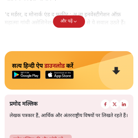
'द मर्डरर, द मोनार्क एंड द फ़कीर : अ न्यू इनवेस्टीगेशन ऑफ़
और पढ़ें
महात्मा गांधी असेशिनेशन' नामक किताब से ये सवाल उठते हैं।
सत्य हिन्दी ऐप
डाउनलोड
करें
प्रमोद मल्लिक
लेखक पत्रकार हैं, आर्थिक और अंतरराष्ट्रीय विषयों पर लिखते रहते हैं।