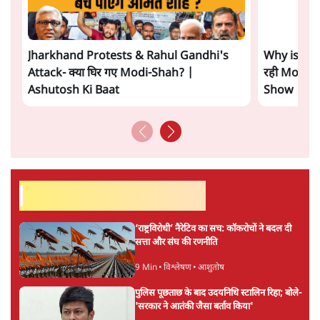
Jharkhand Protests & Rahul Gandhi's
Why is Ami
Attack- क्या घिर गए Modi-Shah? |
रही Modi G
Ashutosh Ki Baat
Show
सर्वाधिक पढ़ी गयी खबरें
‘राष्ट्रविरोधी’ नैरेटिव का सच: कॉकरोचों ने बदल दी
सत्ता और संघ की रणनीति
9 Min
•
विश्लेषण
•
आशुतोष
पुलिस पूछताछ के बाद उदयनिधि स्टालिन रिहा; बोले-
'सरकार ने आतंकी जैसा बर्ताव किया'