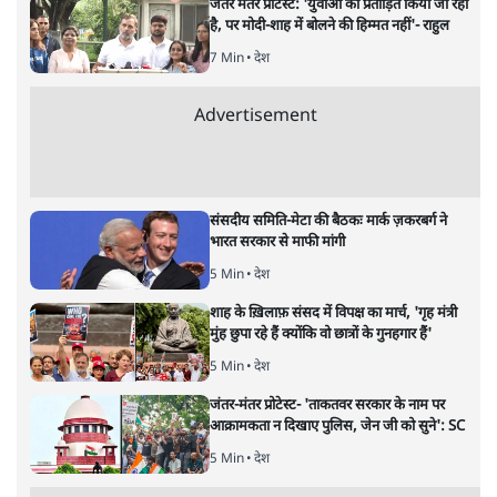
जंतर मंतर प्रोटेस्ट: 'युवाओं को प्रताड़ित किया जा रहा
है, पर मोदी-शाह में बोलने की हिम्मत नहीं'- राहुल
7 Min
•
देश
Advertisement
संसदीय समिति-मेटा की बैठकः मार्क ज़करबर्ग ने
भारत सरकार से माफी मांगी
5 Min
•
देश
शाह के ख़िलाफ़ संसद में विपक्ष का मार्च, 'गृह मंत्री
मुंह छुपा रहे हैं क्योंकि वो छात्रों के गुनहगार हैं'
5 Min
•
देश
जंतर-मंतर प्रोटेस्ट- 'ताकतवर सरकार के नाम पर
आक्रामकता न दिखाए पुलिस, जेन जी को सुने': SC
5 Min
•
देश