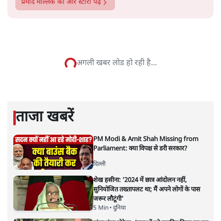
प्रमोद मल्लिक
की और स्टोरी पढ़ें
अगली खबर लोड हो रही है...
ताजा खबरें
PM Modi & Amit Shah Missing from
Parliament: क्या विपक्ष से डरी सरकार?
दिल्ली
शेख हसीना: '2024 में छात्र आंदोलन नहीं,
सुनियोजित तख्तापलट था; मैं अपने लोगों के पास
जरूर लौटूंगी'
5 Min
•
दुनिया