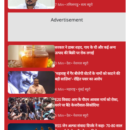
7 Min
•
तमिलनाडु
•
सत्य ब्यूरो
Advertisement
सरकार ने डाबर शहद, गाय के घी और कई अन्य
उत्पाद की बिक्री पर रोक लगाई
3 Min
•
देश
•
नेशनल ब्यूरो
'महाराष्ट्र में गैर बीजेपी वोटरों के नामों को काटने की
बड़ी साज़िश'- रोहित पवार का आरोप
4 Min
•
महाराष्ट्र
•
मुंबई ब्यूरो
E20 विवादः आप के पीएम आवास मार्च को रोका,
धरने पर बैठे केजरीवाल-सिसोदिया
5 Min
•
देश
•
नेशनल ब्यूरो
RSS जेन अल्फा संवादः दिपके ने कहा- 70-80 साल