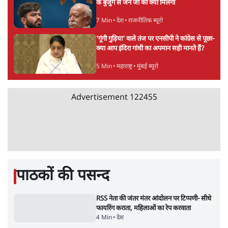
के बुजुर्ग से जेन जी को क्या मिलेगा
7 Min
•
देश
•
राजनीतिक ब्यूरो
'गूंगी गुड़िया' वाले तंज पर एनसीपी ने कांग्रेस से पूछा-
क्या आप इंदिरा गांधी का अपमान सही मानते हैं?
5 Min
•
महाराष्ट्र
•
मुंबई ब्यूरो
Advertisement
122455
पाठकों की पसन्द
RSS नेता की जंतर मंतर आंदोलन पर टिप्पणी- सीधे
फायरिंग कराता, महिलाओं का रेप करवाता
4 Min
•
देश