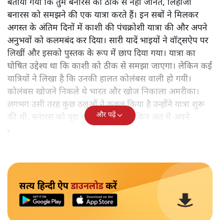
बताया गया कि तुम बनारस को ठीक से नहीं जानते, लिहाजा
बनारस को समझने की एक यात्रा करते हैं। इन सबों ने मिलकर
अगस्त के अंतिम दिनों में काशी की पंचक्रोशी यात्रा की और अपने
अनुभवों को कलमबंद कर दिया। सारी यादें भाइयों ने वॉट्सऐप पर
लिखीं और इसको पुस्तक के रूप में छाप दिया गया। यात्रा का
घोषित उद्देश्य था कि काशी को ठीक से समझा जाएगा। लेकिन कई
यात्रियों ने लिखा है कि उनकी हालत कोलंबस वाली हो गयी।
कोलंबस खोजने निकले थे भारत और खोज निकाला अमरीका।
लगभग उसी तरह कुछ ठलुओं ने कुबूल किया है उन्होंने यात्रा शुरू
और पढ़ें
की थी, बनारस को पूरा खोजने के लिए लेकिन अंत में अपने
आपको ही समझकर संतुष्ट हो गए।
सत्य हिन्दी ऐप
डाउनलोड
करें