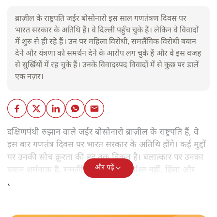
ब्राज़ील के राष्ट्रपति जईर बोसोनारो इस साल गणतंत्रण दिवस पर
भारत सरकार के अतिथि हैं। वे दिल्ली पहुँच चुके हैं। लेकिन वे विवादों
में शुरु से ही रहे हैं। उन पर महिला विरोधी, समलैंगिक विरोधी बयान
देने और यंत्रणा को समर्थन देने के आरोप लग चुके हैं और वे इस वजह
से सुर्खियोें में रह चुके हैं। उनके विवादस्पद विवादों में से कुछ पर डालें
एक नज़र।
दक्षिणपंथी रुझान वाले जईर बोसोनारो ब्राज़ील के राष्ट्रपति हैं, वे
इस बार गणतंत्र दिवस पर भारत सरकार के अतिथि होंगे। कई मुद्दों
पर उनकी सोच क्रूरता की हद तक विकृत है। बलात्कार पर उनका
और पढ़ें
बयान शर्मनाक है, समलैंगिक लोग उन्हें बर्दाश्त नहीं, हिंसा और
हत्याएं उनकी 'रूल-बुक' में हैं।