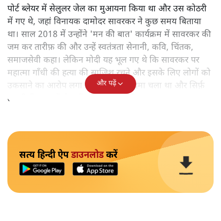
पोर्ट ब्लेयर में सेलुलर जेल का मुआयना किया था और उस कोठरी
में गए थे, जहां विनायक दामोदर सावरकर ने कुछ समय बिताया
था। साल 2018 में उन्होंने 'मन की बात' कार्यक्रम में सावरकर की
जम कर तारीफ़ की और उन्हें स्वतंत्रता सेनानी, कवि, चिंतक,
समाजसेवी कहा। लेकिन मोदी यह भूल गए थे कि सावरकर पर
महात्मा गाँधी की हत्या की साजिश रचने और इसके लिए लोगों को
और पढ़ें
उकसाने का आरोप लगा था, उन पर मुक़दमा चला था और सिर्फ़
तकनीकी कारणों से उन्हें सज़ा नहीं हुई थी।
सत्य हिन्दी ऐप
डाउनलोड
करें