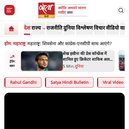
देश
राज्य
राजनीति
दुनिया
विश्लेषण
विचार
वीडियो
वक़्त
होम
/
महाराष्ट्र
/
महाराष्ट्र: शिवसेना और कांग्रेस-एनसीपी साथ आएंगे?
अबान अहमद
शेख हसीना की प्रेस कॉन्फ्रेंस में
ेल में बंद
शामिल हुए क्रिकेटर शाकिब अल
ट्रेंडिंग
हसन के घर पर पेट्रोल बम से हमला
5 Min
.
दुनिया
ख़बर
Rahul Gandhi
Satya Hindi Bulletin
Viral Video