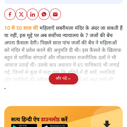
10 से 50 साल की
महिलाएँ सबरीमला मंदिर के अंदर जा सकती हैं
या नहीं, इस मुद्दे पर अब सर्वोच्च न्यायालय के 7 जजों की बेंच
अपना फ़ैसला देगी। पिछले साल पांच जजों की बेंच ने महिलाओं
को मंदिर में प्रवेश करने की अनुमति दी थी। इस फ़ैसले के ख़िलाफ़
बहुत से धार्मिक संगठनों और मौक़ापरस्त राजनीतिक दलों ने भी
आवाज़ उठाई थी। उसके बाद अदालत में 65 याचिकाएं भी लगाई
गईं, जिनमें से कुछ में कहा गया कि मंदिरों में ही क्यों, मसजिदों
और पढ़ें
और पारसियों की अगियारी में भी महिलाओं को अंदर जाने की
इजाजत मिलनी चाहिए।
सत्य हिन्दी ऐप
डाउनलोड
करें