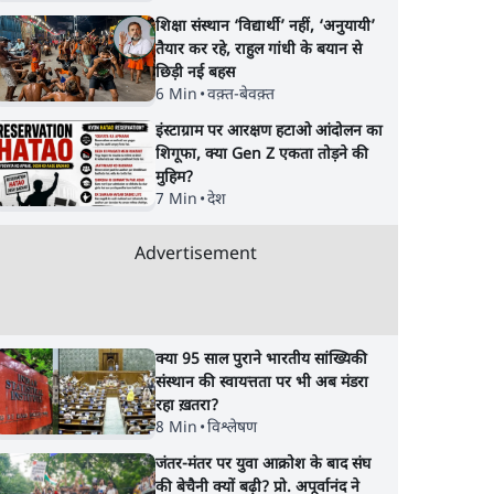
शिक्षा संस्थान ‘विद्यार्थी’ नहीं, ‘अनुयायी’
तैयार कर रहे, राहुल गांधी के बयान से
छिड़ी नई बहस
6 Min
•
वक़्त-बेवक़्त
इंस्टाग्राम पर आरक्षण हटाओ आंदोलन का
शिगूफा, क्या Gen Z एकता तोड़ने की
मुहिम?
7 Min
•
देश
Advertisement
क्या 95 साल पुराने भारतीय सांख्यिकी
संस्थान की स्वायत्तता पर भी अब मंडरा
रहा ख़तरा?
8 Min
•
विश्लेषण
जंतर-मंतर पर युवा आक्रोश के बाद संघ
की बेचैनी क्यों बढ़ी? प्रो. अपूर्वानंद ने