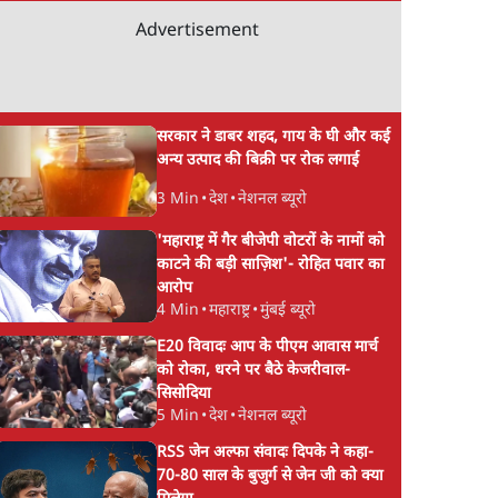
Advertisement
सरकार ने डाबर शहद, गाय के घी और कई
अन्य उत्पाद की बिक्री पर रोक लगाई
3 Min
•
देश
•
नेशनल ब्यूरो
'महाराष्ट्र में गैर बीजेपी वोटरों के नामों को
काटने की बड़ी साज़िश'- रोहित पवार का
आरोप
4 Min
•
महाराष्ट्र
•
मुंबई ब्यूरो
E20 विवादः आप के पीएम आवास मार्च
को रोका, धरने पर बैठे केजरीवाल-
सिसोदिया
5 Min
•
देश
•
नेशनल ब्यूरो
RSS जेन अल्फा संवादः दिपके ने कहा-
70-80 साल के बुजुर्ग से जेन जी को क्या