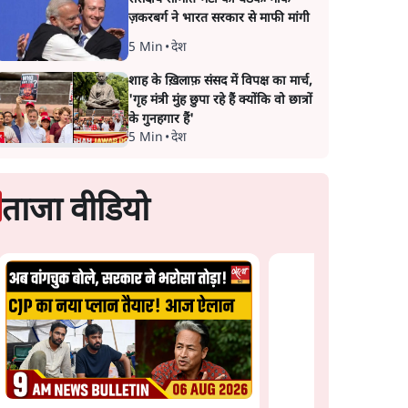
ज़करबर्ग ने भारत सरकार से माफी मांगी
5 Min
•
देश
शाह के ख़िलाफ़ संसद में विपक्ष का मार्च,
'गृह मंत्री मुंह छुपा रहे हैं क्योंकि वो छात्रों
के गुनहगार हैं'
5 Min
•
देश
ताजा वीडियो