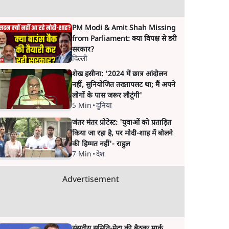
PM Modi & Amit Shah Missing
from Parliament: क्या विपक्ष से डरी
सरकार?
दिल्ली
शेख हसीना: '2024 में छात्र आंदोलन
नहीं, सुनियोजित तख्तापलट था; मैं अपने
लोगों के पास जरूर लौटूंगी'
5 Min
•
दुनिया
जंतर मंतर प्रोटेस्ट: 'युवाओं को प्रताड़ित
किया जा रहा है, पर मोदी-शाह में बोलने
की हिम्मत नहीं'- राहुल
7 Min
•
देश
Advertisement
संसदीय समिति-मेटा की बैठकः मार्क