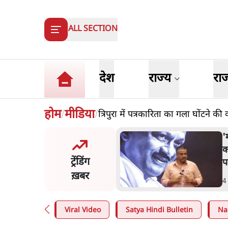
ALL SECTION
देश
राज्य
रा
होम
मीडिया
त्रिपुरा में पत्रकारिता का गला घोंटने क
/
/
र ने डाबर शहद, गाय के घी और
'म
्य उत्पाद की बिक्री पर रोक
क
ट्रेंडिंग
प
ख़बर
n
.
देश
4
Viral Video
Satya Hindi Bulletin
Na