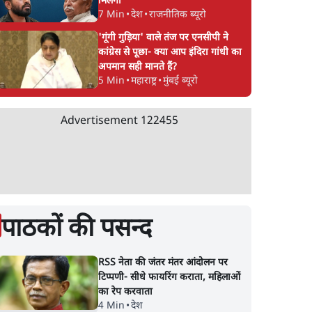
मिलेगा
7 Min
•
देश
•
राजनीतिक ब्यूरो
'गूंगी गुड़िया' वाले तंज पर एनसीपी ने
कांग्रेस से पूछा- क्या आप इंदिरा गांधी का
अपमान सही मानते हैं?
5 Min
•
महाराष्ट्र
•
मुंबई ब्यूरो
Advertisement
122455
पाठकों की पसन्द
RSS नेता की जंतर मंतर आंदोलन पर
टिप्पणी- सीधे फायरिंग कराता, महिलाओं
का रेप करवाता
4 Min
•
देश