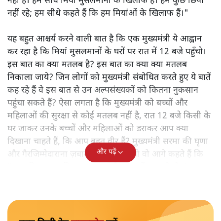
नहीं है। हम सीधे मियां मुसलमानों के खिलाफ हैं। हम कुछ छिपा
नहीं रहे; हम सीधे कहते हैं कि हम मियांओं के खिलाफ हैं।"
यह बहुत आश्चर्य करने वाली बात है कि एक मुख्यमंत्री ये आह्वान
कर रहा है कि मियांं मुसलमानों के घरों पर रात में 12 बजे पहुँचो।
इस बात का क्या मतलब है? इस बात का क्या क्या मतलब
निकाला जाये? जिन लोगों को मुख्यमंत्री संबोधित करते हुए ये बातें
कह रहे हैं वे इस बात से उन अल्पसंख्यकों को कितना नुकसान
पहुंचा सकते हैं? ऐसा लगता है कि मुख्यमंत्री को बच्चों और
महिलाओं की सुरक्षा से कोई मतलब नहीं है, रात 12 बजे किसी के
घर जाकर उनके बच्चों और महिलाओं को डराकर आप क्या
दिखाना चाहते हैं, कि आप बहुत वीर हैं? मुख्यमंत्री सरमा की घृणा
और पढ़ें
और गैरजिम्मेदाराना ज़बान यहीं नहीं रुकती वो आगे कहते हैं कि
"अगर रिक्शा का किराया 5 रुपये है, तो उन्हें 4 रुपये दो।"