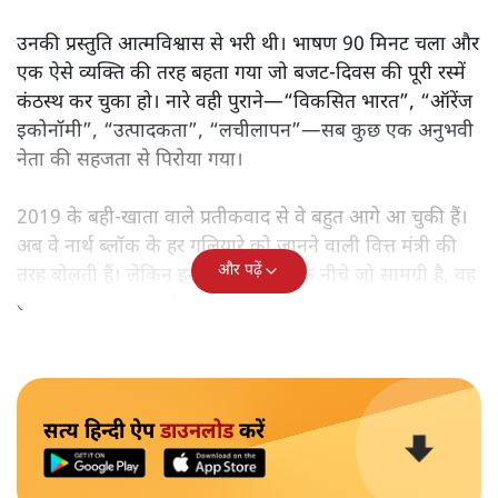
उनकी प्रस्तुति आत्मविश्वास से भरी थी। भाषण 90 मिनट चला और
एक ऐसे व्यक्ति की तरह बहता गया जो बजट‑दिवस की पूरी रस्में
कंठस्थ कर चुका हो। नारे वही पुराने—“विकसित भारत”, “ऑरेंज
इकोनॉमी”, “उत्पादकता”, “लचीलापन”—सब कुछ एक अनुभवी
नेता की सहजता से पिरोया गया।
2019 के बही‑खाता वाले प्रतीकवाद से वे बहुत आगे आ चुकी हैं।
अब वे नार्थ ब्लॉक के हर गलियारे को जानने वाली वित्त मंत्री की
और पढ़ें
तरह बोलती हैं। लेकिन इस आत्मविश्वास के नीचे जो सामग्री है, वह
उतनी ही अनुमानित और दोहराव भरी।
सत्य हिन्दी ऐप
डाउनलोड
करें