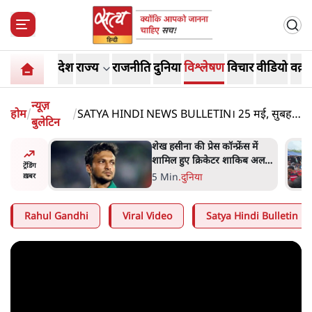
देश
राज्य
राजनीति
दुनिया
विश्लेषण
विचार
वीडियो
वक़्त
न्यूज़
होम
/
/
SATYA HINDI NEWS BULLETIN। 25 मई, सुबह
बुलेटिन
तक की ख़बरें
अबान अहमद
शेख हसीना की प्रेस कॉन्फ्रेंस में
ेल में बंद
शामिल हुए क्रिकेटर शाकिब अल
ट्रेंडिंग
हसन के घर पर पेट्रोल बम से हमला
5 Min
.
दुनिया
ख़बर
Rahul Gandhi
Viral Video
Satya Hindi Bulletin