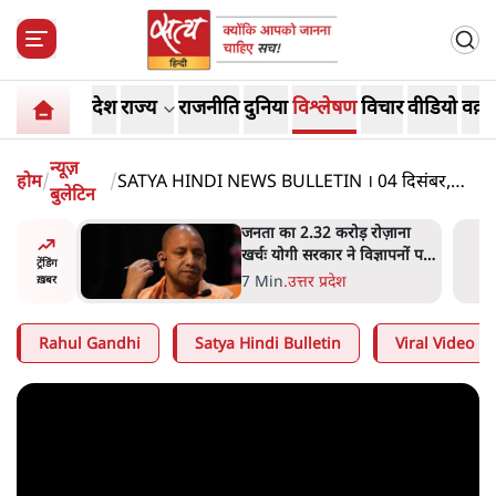
देश
राज्य
राजनीति
दुनिया
विश्लेषण
विचार
वीडियो
वक़्त
न्यूज़
होम
/
/
SATYA HINDI NEWS BULLETIN । 04 दिसंबर,
बुलेटिन
दोपहर 2 बजे की ख़बरें
 विपक्ष का
जनता का 2.32 करोड़ रोज़ाना
हे हैं
खर्चः योगी सरकार ने विज्ञापनों पर
ट्रेंडिंग
गार हैं'
उड़ाने में मोदी 3.0 को भी पीछे
7 Min
.
उत्तर प्रदेश
ख़बर
छोड़ा
Rahul Gandhi
Satya Hindi Bulletin
Viral Video