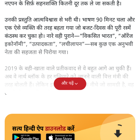
नएपन के सिर्फ़ सहनशक्ति कितनी दूर तक ले जा सकती है।
उनकी प्रस्तुति आत्मविश्वास से भरी थी। भाषण 90 मिनट चला और
एक ऐसे व्यक्ति की तरह बहता गया जो बजट‑दिवस की पूरी रस्में
कंठस्थ कर चुका हो। नारे वही पुराने—“विकसित भारत”, “ऑरेंज
इकोनॉमी”, “उत्पादकता”, “लचीलापन”—सब कुछ एक अनुभवी
नेता की सहजता से पिरोया गया।
2019 के बही‑खाता वाले प्रतीकवाद से वे बहुत आगे आ चुकी हैं।
अब वे नार्थ ब्लॉक के हर गलियारे को जानने वाली वित्त मंत्री की
और पढ़ें
तरह बोलती हैं। लेकिन इस आत्मविश्वास के नीचे जो सामग्री है, वह
उतनी ही अनुमानित और दोहराव भरी।
सत्य हिन्दी ऐप
डाउनलोड
करें