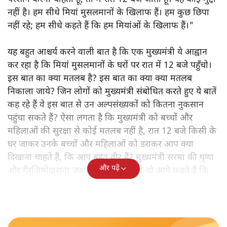
नहीं है। हम सीधे मियां मुसलमानों के खिलाफ हैं। हम कुछ छिपा
नहीं रहे; हम सीधे कहते हैं कि हम मियांओं के खिलाफ हैं।"
यह बहुत आश्चर्य करने वाली बात है कि एक मुख्यमंत्री ये आह्वान
कर रहा है कि मियांं मुसलमानों के घरों पर रात में 12 बजे पहुँचो।
इस बात का क्या मतलब है? इस बात का क्या क्या मतलब
निकाला जाये? जिन लोगों को मुख्यमंत्री संबोधित करते हुए ये बातें
कह रहे हैं वे इस बात से उन अल्पसंख्यकों को कितना नुकसान
पहुंचा सकते हैं? ऐसा लगता है कि मुख्यमंत्री को बच्चों और
महिलाओं की सुरक्षा से कोई मतलब नहीं है, रात 12 बजे किसी के
घर जाकर उनके बच्चों और महिलाओं को डराकर आप क्या
दिखाना चाहते हैं, कि आप बहुत वीर हैं? मुख्यमंत्री सरमा की घृणा
और पढ़ें
और गैरजिम्मेदाराना ज़बान यहीं नहीं रुकती वो आगे कहते हैं कि
"अगर रिक्शा का किराया 5 रुपये है, तो उन्हें 4 रुपये दो।"