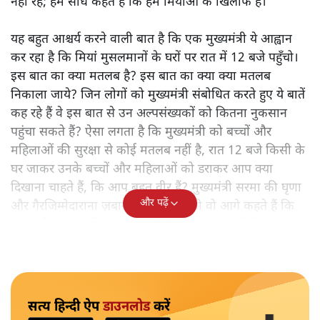
नहीं रहे; हम सीधे कहते हैं कि हम मियांओं के खिलाफ हैं।"
यह बहुत आश्चर्य करने वाली बात है कि एक मुख्यमंत्री ये आह्वान
कर रहा है कि मियांं मुसलमानों के घरों पर रात में 12 बजे पहुँचो।
इस बात का क्या मतलब है? इस बात का क्या क्या मतलब
निकाला जाये? जिन लोगों को मुख्यमंत्री संबोधित करते हुए ये बातें
कह रहे हैं वे इस बात से उन अल्पसंख्यकों को कितना नुकसान
पहुंचा सकते हैं? ऐसा लगता है कि मुख्यमंत्री को बच्चों और
महिलाओं की सुरक्षा से कोई मतलब नहीं है, रात 12 बजे किसी के
घर जाकर उनके बच्चों और महिलाओं को डराकर आप क्या
दिखाना चाहते हैं, कि आप बहुत वीर हैं? मुख्यमंत्री सरमा की घृणा
और पढ़ें
और गैरजिम्मेदाराना ज़बान यहीं नहीं रुकती वो आगे कहते हैं कि
"अगर रिक्शा का किराया 5 रुपये है, तो उन्हें 4 रुपये दो।"
सत्य हिन्दी ऐप
डाउनलोड
करें