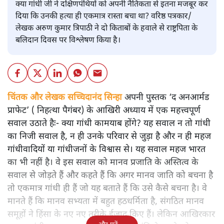
क्या गांधी जी ने दक्षिणपंथियों को अपनी नैतिकता से इतना मजबूर कर
दिया कि उनकी हत्या ही एकमात्र रास्ता बचा था? वरिष्ठ पत्रकार/
लेखक अरुण कुमार त्रिपाठी ने दो किताबों के हवाले से राष्ट्रपिता के
बलिदान दिवस पर विश्लेषण किया है।
चिंतक और लेखक सच्चिदानंद सिन्हा
अपनी पुस्तक ‘द अनआर्मड
प्राफेट’ ( निहत्था पैगंबर) के आखिरी अध्याय में एक महत्त्वपूर्ण
सवाल उठाते हैः- क्या गांधी कामयाब होंगे? यह सवाल न तो गांधी
का निजी सवाल है, न ही उनके परिवार से जुड़ा है और न ही महज
गांधीवादियों या गांधीजनों के विश्वास से। यह सवाल महज भारत
का भी नहीं है। वे इस सवाल को मानव प्रजाति के अस्तित्व के
सवाल से जोड़ते हैं और कहते हैं कि अगर मानव जाति को बचना है
तो एकमात्र गांधी ही हैं जो यह बताते हैं कि उसे कैसे बचना है। वे
मानते हैं कि मानव सभ्यता में बहुत हठधर्मिता है, संगठित मानव
समूहों ने हिंसा के नए नए तरीके ईजाद किए हैं। लेकिन आखिरकार