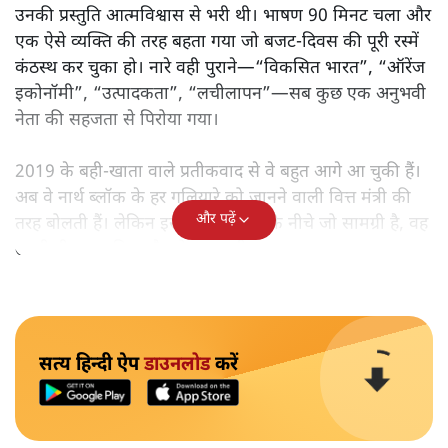
उनकी प्रस्तुति आत्मविश्वास से भरी थी। भाषण 90 मिनट चला और
एक ऐसे व्यक्ति की तरह बहता गया जो बजट‑दिवस की पूरी रस्में
कंठस्थ कर चुका हो। नारे वही पुराने—“विकसित भारत”, “ऑरेंज
इकोनॉमी”, “उत्पादकता”, “लचीलापन”—सब कुछ एक अनुभवी
नेता की सहजता से पिरोया गया।
2019 के बही‑खाता वाले प्रतीकवाद से वे बहुत आगे आ चुकी हैं।
अब वे नार्थ ब्लॉक के हर गलियारे को जानने वाली वित्त मंत्री की
और पढ़ें
तरह बोलती हैं। लेकिन इस आत्मविश्वास के नीचे जो सामग्री है, वह
उतनी ही अनुमानित और दोहराव भरी।
सत्य हिन्दी ऐप
डाउनलोड
करें