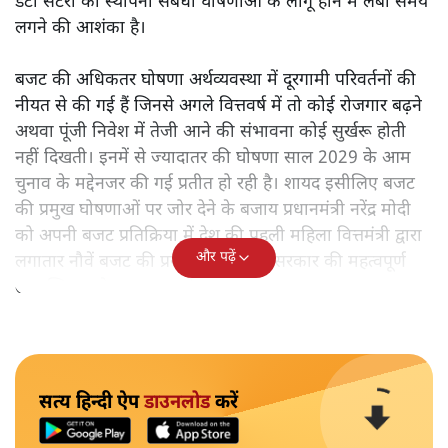
डेटा सेंटरों की स्थापना संबंधी घोषणाओं के लागू होने में लंबा समय
लगने की आशंका है।
बजट की अधिकतर घोषणा अर्थव्यवस्था में दूरगामी परिवर्तनों की
नीयत से की गई हैं जिनसे अगले वित्तवर्ष में तो कोई रोजगार बढ़ने
अथवा पूंजी निवेश में तेजी आने की संभावना कोई सुर्खरू होती
नहीं दिखती। इनमें से ज्यादातर की घोषणा साल 2029 के आम
चुनाव के मद्देनजर की गई प्रतीत हो रही है। शायद इसीलिए बजट
की प्रमुख घोषणाओं पर जोर देने के बजाय प्रधानमंत्री नरेंद्र मोदी
को अपनी बजट प्रतिक्रिया में देश की पहली महिला वित्तमंत्री द्वारा
और पढ़ें
लगातार नौवें बजट की प्रस्तुति को अपनी सरकार की महत्वपूर्ण
उपलब्धि बताने पर मजबूर होना पड़ा।
सत्य हिन्दी ऐप
डाउनलोड
करें