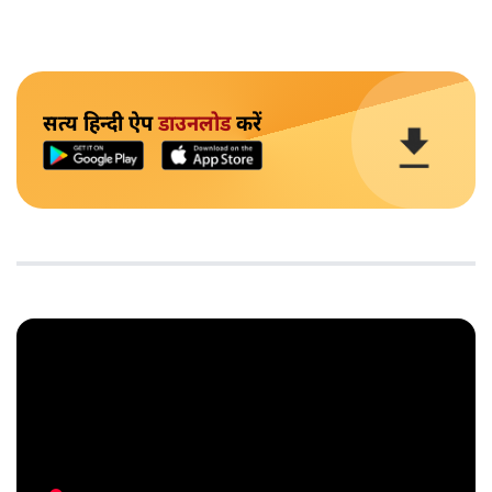
सत्य हिन्दी ऐप
डाउनलोड
करें