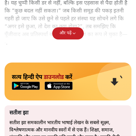
है। यह चुप्पी किसी डर से नहीं, बल्कि इस एहसास से पैदा होती है
कि “कुछ बदल नहीं सकता।” जब किसी समूह की पकड़ इतनी
गहरी हो जाए कि उसे छूने से पहले हर संस्था यह सोचने लगे कि
“अगर इसे छुआ, तो देश का क्या होगा?”, तब समझिए कि
और पढ़ें
पूँजीवाद अब प्रतिस्पर्धा का नहीं, केंद्रीकरण का रूप ले चुका है—
एक ऐसा केंद्रीकरण जो धीरे‑धीरे “दरबार” जैसा हो जाता है।
सत्य हिन्दी ऐप
डाउनलोड
करें
सतीश झा
सतीश झा समकालीन भारतीय भाषाई लेखन के सबसे सूक्ष्म,
विश्लेषणात्मक और मानवीय स्वरों में से एक हैं। शिक्षा, समाज,