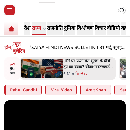
देश
राज्य
राजनीति
दुनिया
विश्लेषण
विचार
वीडियो
वक़्त
न्यूज़
होम
/
/
SATYA HINDI NEWS BULLETIN । 31 मई, सुबह
बुलेटिन
11 बजे की ख़बरें
 के पीछे
BJP और मोदी ‘गॉडफादर’ भागवत
्टरकार्ड
की Gen Z पर सलाह मानेंः
ट्रेंडिंग
र्चा
अभिजीत दिपके
5 Min
.
देश
ख़बर
Rahul Gandhi
Viral Video
Amit Shah
Satya