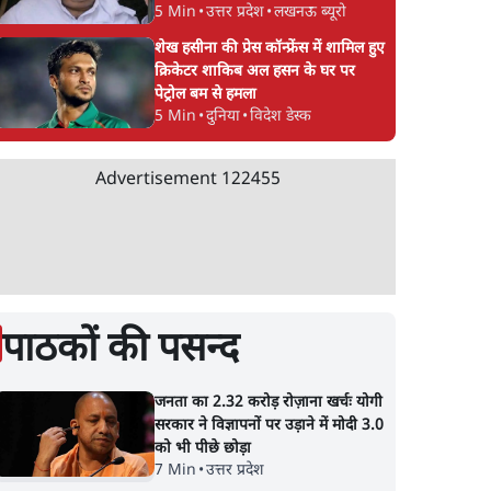
5 Min
•
उत्तर प्रदेश
•
लखनऊ ब्यूरो
शेख हसीना की प्रेस कॉन्फ्रेंस में शामिल हुए
क्रिकेटर शाकिब अल हसन के घर पर
पेट्रोल बम से हमला
5 Min
•
दुनिया
•
विदेश डेस्क
Advertisement
122455
पाठकों की पसन्द
जनता का 2.32 करोड़ रोज़ाना खर्चः योगी
सरकार ने विज्ञापनों पर उड़ाने में मोदी 3.0
को भी पीछे छोड़ा
7 Min
•
उत्तर प्रदेश