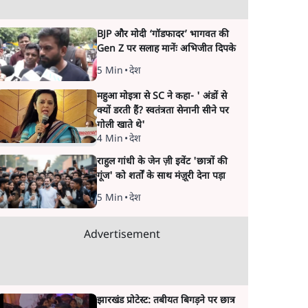
BJP और मोदी ‘गॉडफादर’ भागवत की
Gen Z पर सलाह मानेंः अभिजीत दिपके
5 Min
•
देश
महुआ मोइत्रा से SC ने कहा- ' अंडों से
क्यों डरती हैं? स्वतंत्रता सेनानी सीने पर
गोली खाते थे'
4 Min
•
देश
राहुल गांधी के जेन ज़ी इवेंट 'छात्रों की
गूंज' को शर्तों के साथ मंज़ूरी देना पड़ा
5 Min
•
देश
Advertisement
झारखंड प्रोटेस्ट: तबीयत बिगड़ने पर छात्र