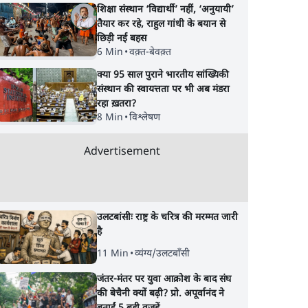
शिक्षा संस्थान ‘विद्यार्थी’ नहीं, ‘अनुयायी’
तैयार कर रहे, राहुल गांधी के बयान से
छिड़ी नई बहस
6 Min
•
वक़्त-बेवक़्त
क्या 95 साल पुराने भारतीय सांख्यिकी
संस्थान की स्वायत्तता पर भी अब मंडरा
रहा ख़तरा?
8 Min
•
विश्लेषण
Advertisement
उलटबांसीः राष्ट्र के चरित्र की मरम्मत जारी
है
11 Min
•
व्यंग्य/उलटबाँसी
जंतर-मंतर पर युवा आक्रोश के बाद संघ
की बेचैनी क्यों बढ़ी? प्रो. अपूर्वानंद ने