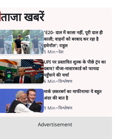
ताजा खबरें
'E20- दाल में काला नहीं, पूरी दाल ही
काली; वाहनों को बरबाद कर रहा है
इथेनॉल': राहुल
5 Min
•
देश
UPI पर प्रस्तावित शुल्क के पीछे ट्रंप का
दबाव? वीजा-मास्टरकार्ड को फायदा
पहुँचाने की चर्चा
6 Min
•
विश्लेषण
मार्क ज़करबर्ग का माफीनामाः ये बहुत
अंदर की बात है
9 Min
•
विश्लेषण
Advertisement