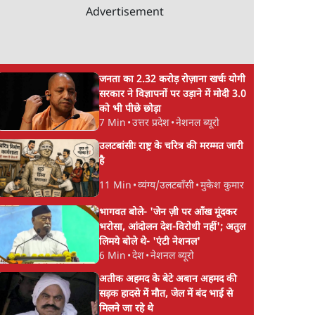
Advertisement
जनता का 2.32 करोड़ रोज़ाना खर्चः योगी
सरकार ने विज्ञापनों पर उड़ाने में मोदी 3.0
को भी पीछे छोड़ा
7 Min
•
उत्तर प्रदेश
•
नेशनल ब्यूरो
उलटबांसीः राष्ट्र के चरित्र की मरम्मत जारी
है
11 Min
•
व्यंग्य/उलटबाँसी
•
मुकेश कुमार
भागवत बोले- 'जेन ज़ी पर आँख मूंदकर
भरोसा, आंदोलन देश-विरोधी नहीं'; अतुल
लिमये बोले थे- 'एंटी नेशनल'
6 Min
•
देश
•
नेशनल ब्यूरो
अतीक अहमद के बेटे अबान अहमद की
सड़क हादसे में मौत, जेल में बंद भाई से
मिलने जा रहे थे