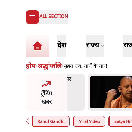
ALL SECTION
देश
राज्य
रा
होम
श्रद्धांजलि
सुब्रत राय: यारों के यार!
/
/
त शाह के संसद में आने पर
ज
र करे सरकार': राज्यसभा
य
ट्रेंडिंग
ि ने केंद्र से कहा
म
ख़बर
n
.
देश
7
Rahul Gandhi
Viral Video
Satya Hin