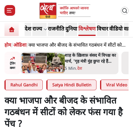
देश
राज्य
राजनीति
दुनिया
विश्लेषण
विचार
वीडियो
वक़्त
होम
/
ओडिशा
/
क्या भाजपा और बीजद के संभावित गठबंधन में सीटों को
लेकर फंस गया है पेंच ?
 आने पर
शाह के ख़िलाफ़ संसद में विपक्ष का
ज्यसभा
मार्च, 'गृह मंत्री मुंह छुपा रहे हैं
ट्रेंडिंग
क्योंकि वो छात्रों के गुनहगार हैं'
5 Min
.
देश
ख़बर
Rahul Gandhi
Satya Hindi Bulletin
Viral Video
क्या भाजपा और बीजद के संभावित
गठबंधन में सीटों को लेकर फंस गया है
पेंच ?