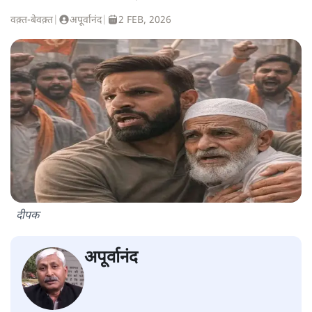
वक़्त-बेवक़्त
|
अपूर्वानंद
|
2 FEB, 2026
दीपक
अपूर्वानंद