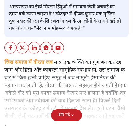
आरएसएस का ईको सिस्टम हिंदुओं में मानवता जैसी अच्छाई का
दमन क्यों करना चाहता है? कोटद्वार में दीपक कुमार एक मुस्लिम
दुकानदार की रक्षा के लिए बजरंग दल के उग्र लोगों के सामने खड़े हो
गए और कहा- "मेरा नाम मोहम्मद दीपक है।"
जिस समाज में वीरता जब
मात्र एक व्यक्ति का गुण बन कर रह
जाए और हिंसा और कायरता सामूहिक स्वभाव हो, उस समाज के
बारे में चिंता होनी चाहिए।समूह में जब मामूली इंसानियत की
पहचान घट जाती है, वीरता की ज़रूरत महसूस होने लगती है।एक
अकेले वीर को पूरा कायर समाज घेरकर मार डालता है क्योंकि वह
उसे उसकी अमानवीयता की याद दिलाता रहता है। पिछले दिनों
उत्तराखंड के कोटद्वार में हुई दो घटनाएँ देख लें।पहली घटना वैसी
और पढ़ें
ही थी, जैसी घटनाओं की खबर हम रोज़ाना पढ़कर आगे बढ़ जाते
हैं।भारत के तक़रीबन हर हिस्से से ऐसी खबर आती ही रहती है।