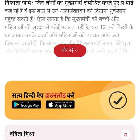
निकाला जाये? जिन लोगों को मुख्यमंत्री संबोधित करते हुए ये बातें
कह रहे हैं वे इस बात से उन अल्पसंख्यकों को कितना नुकसान
पहुंचा सकते हैं? ऐसा लगता है कि मुख्यमंत्री को बच्चों और
महिलाओं की सुरक्षा से कोई मतलब नहीं है, रात 12 बजे किसी के
घर जाकर उनके बच्चों और महिलाओं को डराकर आप क्या
दिखाना चाहते हैं, कि आप बहुत वीर हैं? मुख्यमंत्री सरमा की घृणा
और पढ़ें
और गैरजिम्मेदाराना ज़बान यहीं नहीं रुकती वो आगे कहते हैं कि
"अगर रिक्शा का किराया 5 रुपये है, तो उन्हें 4 रुपये दो।"
सत्य हिन्दी ऐप
डाउनलोड
करें
वंदिता मिश्रा