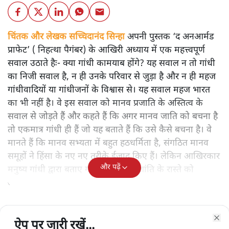
चिंतक और लेखक सच्चिदानंद सिन्हा
अपनी पुस्तक ‘द अनआर्मड
प्राफेट’ ( निहत्था पैगंबर) के आखिरी अध्याय में एक महत्त्वपूर्ण
सवाल उठाते हैः- क्या गांधी कामयाब होंगे? यह सवाल न तो गांधी
का निजी सवाल है, न ही उनके परिवार से जुड़ा है और न ही महज
गांधीवादियों या गांधीजनों के विश्वास से। यह सवाल महज भारत
का भी नहीं है। वे इस सवाल को मानव प्रजाति के अस्तित्व के
सवाल से जोड़ते हैं और कहते हैं कि अगर मानव जाति को बचना है
तो एकमात्र गांधी ही हैं जो यह बताते हैं कि उसे कैसे बचना है। वे
मानते हैं कि मानव सभ्यता में बहुत हठधर्मिता है, संगठित मानव
समूहों ने हिंसा के नए नए तरीके ईजाद किए हैं। लेकिन आखिरकार
और पढ़ें
मनुष्य गांधी द्वारा बताए गए अहिंसा और शांति के रास्ते को
अपनाएगा।
ऐप पर जारी रखें...
ऐप पर जारी रखें...
ऐप पर जारी रखें...
ऐप पर जारी रखें...
ऐप पर जारी रखें...
ऐप पर जारी रखें...
ऐप पर जारी रखें...
Clo
Clo
Clo
Clo
Clo
Clo
Clo