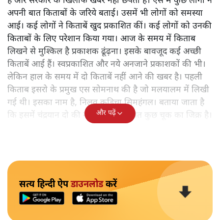
है और सरकार के खिलाफ खबरें नहीं छपती हैं। ऐसे में कुछ लोगों ने
अपनी बात किताबों के जरिये बताई। उसमें भी लोगों को समस्या
आई। कई लोगों ने किताबें खुद प्रकाशित कीं। कई लोगों को उनकी
किताबों के लिए परेशान किया गया। आज के समय में किताब
लिखने से मुश्किल है प्रकाशक ढूंढ़ना। इसके बावजूद कई अच्छी
किताबें आई हैं। स्वप्रकाशित और नये अनजाने प्रकाशकों की भी।
लेकिन हाल के समय में दो किताबें नहीं आने की खबर है। पहली
किताब इसरो के प्रमुख एस सोमनाथ की है जो मलयालम में लिखी
गई थी। इसका नाम है, निलवु कुडिचा सिमहंगल। बताया जाता है
और पढ़ें
कि इसमें चंद्रयान दो की नाकामी से संबंधित कुछ चूक का जिक्र है।
सत्य हिन्दी ऐप
डाउनलोड
करें