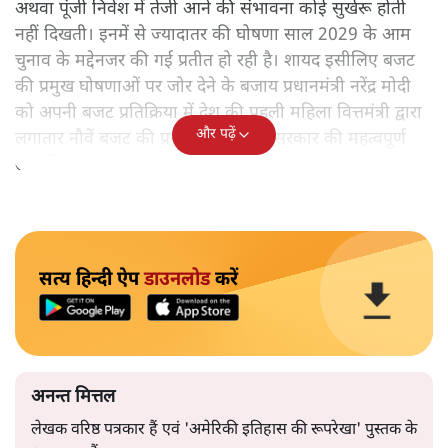
अथवा पूंजी निवेश में तेजी आने की संभावना कोई सुर्खरू होती
नहीं दिखती। इनमें से ज्यादातर की घोषणा साल 2029 के आम
चुनाव के मद्देनजर की गई प्रतीत हो रही है। शायद इसीलिए बजट
की प्रमुख घोषणाओं पर जोर देने के बजाय प्रधानमंत्री नरेंद्र मोदी
को अपनी बजट प्रतिक्रिया में देश की पहली महिला वित्तमंत्री द्वारा
और पढ़ें
लगातार नौवें बजट की प्रस्तुति को अपनी सरकार की महत्वपूर्ण
उपलब्धि बताने पर मजबूर होना पड़ा।
सत्य हिन्दी ऐप
डाउनलोड
करें
अनन्त मित्तल
लेखक वरिष्ठ पत्रकार हैं एवं 'अमेरिकी इतिहास की रूपरेखा' पुस्तक के