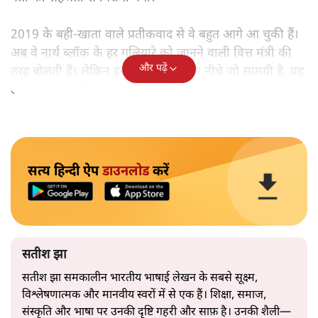
2019 के बही‑खाता वाले प्रतीकवाद से वे बहुत आगे आ चुकी हैं।
अब वे नार्थ ब्लॉक के हर गलियारे को जानने वाली वित्त मंत्री की
और पढ़ें
तरह बोलती हैं। लेकिन इस आत्मविश्वास के नीचे जो सामग्री है, वह
उतनी ही अनुमानित और दोहराव भरी।
सत्य हिन्दी ऐप
डाउनलोड
करें
सतीश झा
सतीश झा समकालीन भारतीय भाषाई लेखन के सबसे सूक्ष्म,
विश्लेषणात्मक और मानवीय स्वरों में से एक हैं। शिक्षा, समाज,
संस्कृति और भाषा पर उनकी दृष्टि गहरी और साफ़ है। उनकी शैली—