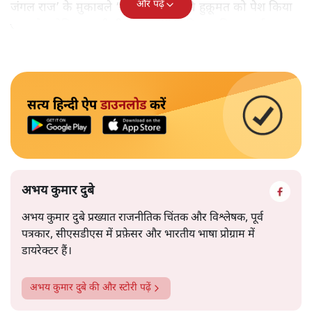
और पढ़ें
जंगल राज’ के मु़काबले ‘सुशासन बाबू’ की हुक़ूमत को पेश किया
जा सके। लेकिन जल्दी ही इस रणनीति की हवा निकल गई।
सत्य हिन्दी ऐप
डाउनलोड
करें
अभय कुमार दुबे
अभय कुमार दुबे प्रख्यात राजनीतिक चिंतक और विश्लेषक, पूर्व
पत्रकार, सीएसडीएस में प्रफ़ेसर और भारतीय भाषा प्रोग्राम में
डायरेक्टर हैं।
अभय कुमार दुबे
की और स्टोरी पढ़ें