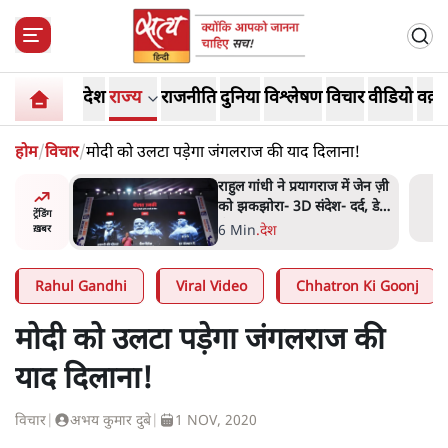
देश
राज्य
राजनीति
दुनिया
विश्लेषण
विचार
वीडियो
वक़्त
होम
/
विचार
/
मोदी को उलटा पड़ेगा जंगलराज की याद दिलाना!
 मोदी
राहुल गांधी ने प्रयागराज में जेन ज़ी
हले बीजेपी-
को झकझोरा- 3D संदेश- दर्द, डेटा,
ट्रेंडिंग
 अटकलें
दौलत
6 Min
.
देश
ख़बर
Rahul Gandhi
Viral Video
Chhatron Ki Goonj
मोदी को उलटा पड़ेगा जंगलराज की
याद दिलाना!
विचार
|
अभय कुमार दुबे
|
1 NOV, 2020