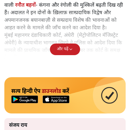
वाली
रनौत बहनों
- कंगना और रंगोली की मुश्किलें बढ़ती दिख रही
हैं। अदालत ने इन दोनों के ख़िलाफ़ साम्प्रदायिक विद्वेष और
अपमानजनक बयानबाज़ी से सम्प्रदाय विशेष की भावनाओं को
आहत करने के मामले की जाँच करने का आदेश दिया है।
मुंबई महानगर दंडाधिकारी कोर्ट, अंधेरी (मेट्रोपोलिटन मॅजिस्ट्रेट
अंधेरी) के न्यायाधीश भागवत झिरपे ने पुलिस को आदेश दिया कि
और पढ़ें
मामले की प्राथमिक जाँच रिपोर्ट पाँच दिसंबर तक कोर्ट के समक्ष
पेश की जाए।
सत्य हिन्दी ऐप
डाउनलोड
करें
संजय राय