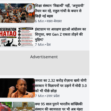
शिक्षा संस्थान ‘विद्यार्थी’ नहीं, ‘अनुयायी’
तैयार कर रहे, राहुल गांधी के बयान से
छिड़ी नई बहस
6 Min
•
वक़्त-बेवक़्त
इंस्टाग्राम पर आरक्षण हटाओ आंदोलन का
शिगूफा, क्या Gen Z एकता तोड़ने की
मुहिम?
7 Min
•
देश
Advertisement
जनता का 2.32 करोड़ रोज़ाना खर्चः योगी
सरकार ने विज्ञापनों पर उड़ाने में मोदी 3.0
को भी पीछे छोड़ा
7 Min
•
उत्तर प्रदेश
क्या 95 साल पुराने भारतीय सांख्यिकी
संस्थान की स्वायत्तता पर भी अब मंडरा