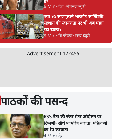
हुए
6 Min
•
देश
•
नेशनल ब्यूरो
क्या 95 साल पुराने भारतीय सांख्यिकी
संस्थान की स्वायत्तता पर भी अब मंडरा
रहा ख़तरा?
8 Min
•
विश्लेषण
•
सत्य ब्यूरो
Advertisement
122455
पाठकों की पसन्द
RSS नेता की जंतर मंतर आंदोलन पर
टिप्पणी- सीधे फायरिंग कराता, महिलाओं
का रेप करवाता
4 Min
•
देश