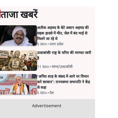
ताजा खबरें
अतीक अहमद के बेटे अबान अहमद की
सड़क हादसे में मौत, जेल में बंद भाई से
मिलने जा रहे थे
5 Min
•
उत्तर प्रदेश
उलटबांसीः राष्ट्र के चरित्र की मरम्मत जारी
है
11 Min
•
व्यंग्य/उलटबाँसी
'अमित शाह के संसद में आने पर विचार
करे सरकार': राज्यसभा सभापति ने केंद्र
से कहा
5 Min
•
देश
Advertisement