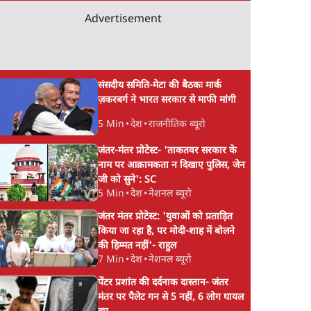
Advertisement
संसदीय समिति-मेटा की बैठकः मार्क
ज़करबर्ग ने भारत सरकार से माफी मांगी
5 Min
•
देश
•
राजनीतिक ब्यूरो
ेवल
जंतर-मंतर आंदोलन: आक्रोश
क्या युवाओं के आंदोलन 
जंतर-मंतर प्रोटेस्ट- 'ताकतवर सरकार के
्या
का प्रदर्शन या प्रतिरोध का
रुक जाएगा हिंदू राष्ट्र का
नाम पर आक्रामकता न दिखाए पुलिस, जेन
जी को सुने': SC
 बीमारी
कार्निवाल?
राग?
5 Min
•
देश
•
नेशनल ब्यूरो
जंतर मंतर प्रोटेस्ट: 'युवाओं को प्रताड़ित
किया जा रहा है, पर मोदी-शाह में बोलने
की हिम्मत नहीं'- राहुल
7 Min
•
देश
•
नेशनल ब्यूरो
पेंटर प्रशांत की दर्दनाक दास्तान- जंतर
मंतर पर पैलेट गन से 5 नहीं, 6 लोग घायल