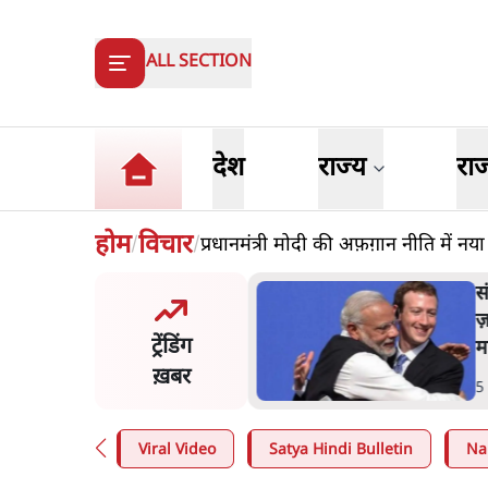
ALL SECTION
देश
राज्य
रा
होम
विचार
प्रधानमंत्री मोदी की अफ़ग़ान नीति में नया
/
/
के सरेंडर के बाद भारत में
स
वाल का इंस्टा हैंडल बैनः AAP
ज
ट्रेंडिंग
आरोप
म
ख़बर
n
.
देश
5
Viral Video
Satya Hindi Bulletin
Na