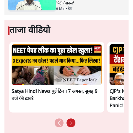
'एंटी नेशनल'
6 Min
•
देश
ताजा वीडियो
Satya Hindi News बुलेटिन । 7 अगस्त, सुबह 9
CJP's New
बजे की ख़बरें
Barkha Du
Panic! | 