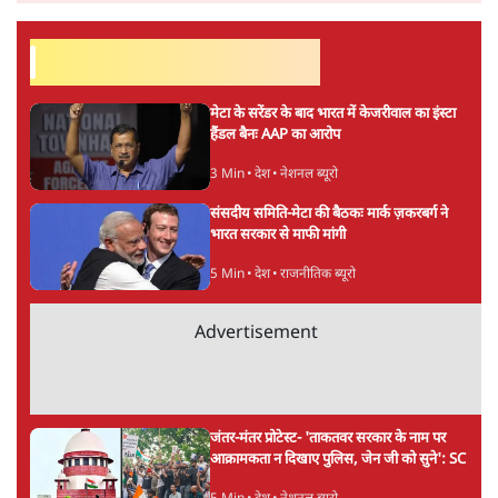
सर्वाधिक पढ़ी गयी खबरें
मेटा के सरेंडर के बाद भारत में केजरीवाल का इंस्टा
हैंडल बैनः AAP का आरोप
3 Min
•
देश
•
नेशनल ब्यूरो
संसदीय समिति-मेटा की बैठकः मार्क ज़करबर्ग ने
भारत सरकार से माफी मांगी
5 Min
•
देश
•
राजनीतिक ब्यूरो
Advertisement
जंतर-मंतर प्रोटेस्ट- 'ताकतवर सरकार के नाम पर
आक्रामकता न दिखाए पुलिस, जेन जी को सुने': SC