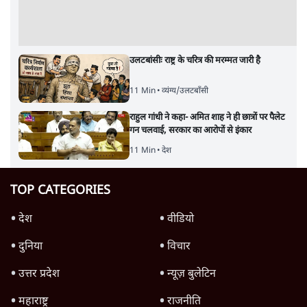
उलटबांसीः राष्ट्र के चरित्र की मरम्मत जारी है
11 Min
•
व्यंग्य/उलटबाँसी
राहुल गांधी ने कहा- अमित शाह ने ही छात्रों पर पैलेट
गन चलवाई, सरकार का आरोपों से इंकार
11 Min
•
देश
TOP CATEGORIES
देश
वीडियो
दुनिया
विचार
उत्तर प्रदेश
न्यूज़ बुलेटिन
महाराष्ट्र
राजनीति