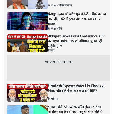
6 Min
•
पश्चिम बंगाल
फेसबुक-एक्स को अवैध एआई कंटेंट, डीपफेक अब
36 नहीं, 3 घंटे में हटाना होगा? सरकार का नया
प्रस्ताव
6 Min
•
देश
Abhijeet Dipke Press Conference: CJP
का 'Kya Bolti Public' अभियान, चुनाव नहीं
लड़ेगी CJP!
दिल्ली
Advertisement
Urmilesh Exposes Voter List Plan: क्या
पिछड़ों और दलितों का वोट काट देगी BJP?
विश्लेषण
भागवत बोले- 'जेन ज़ी पर आँख मूंदकर भरोसा,
आंदोलन देश-विरोधी नहीं'; अतुल लिमये बोले थे-