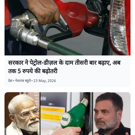
सरकार ने पेट्रोल-डीज़ल के दाम तीसरी बार बढ़ाए, अब
तक 5 रुपये की बढ़ोतरी
देश
•
नेशनल ब्यूरो
•
23 May, 2026