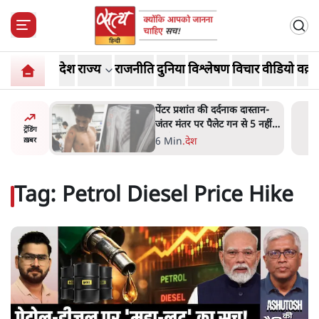
देश
राज्य
राजनीति
दुनिया
विश्लेषण
विचार
वीडियो
वक़्त
ाओं को
पेंटर प्रशांत की दर्दनाक दास्तान-
ै, पर मोदी-
जंतर मंतर पर पैलेट गन से 5 नहीं,
ट्रेंडिंग
 नहीं'-
6 लोग घायल हुए
6 Min
.
देश
ख़बर
Tag:
Petrol Diesel Price Hike