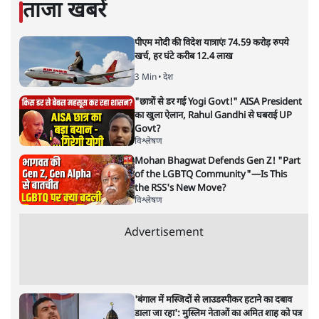
ताजा खबरें
पीएम मोदी की विदेश यात्राएंः 74.59 करोड़ रुपये
खर्च, हर घंटे करीब 12.4 लाख
3 Min
•
देश
"छात्रों से डर गई Yogi Govt!" AISA President
का खुला ऐलान, Rahul Gandhi से घबराई UP
Govt?
विश्लेषण
Mohan Bhagwat Defends Gen Z! "Part
of the LGBTQ Community"—Is This
the RSS's New Move?
विश्लेषण
Advertisement
'बंगाल में मस्जिदों से लाउडस्पीकर हटाने का दबाव
डाला जा रहा': मुस्लिम नेताओं का अमित शाह को पत्र