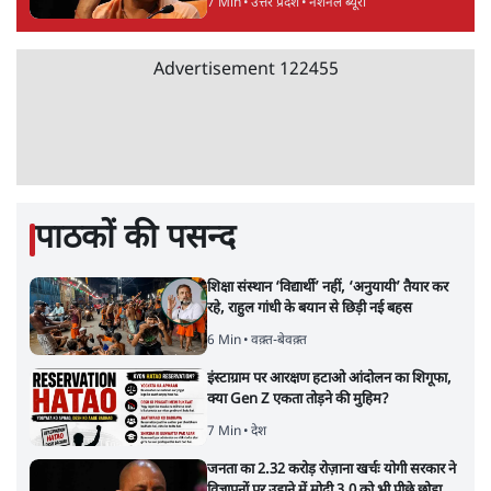
7 Min
•
उत्तर प्रदेश
•
नेशनल ब्यूरो
Advertisement
122455
पाठकों की पसन्द
शिक्षा संस्थान ‘विद्यार्थी’ नहीं, ‘अनुयायी’ तैयार कर
रहे, राहुल गांधी के बयान से छिड़ी नई बहस
6 Min
•
वक़्त-बेवक़्त
इंस्टाग्राम पर आरक्षण हटाओ आंदोलन का शिगूफा,
क्या Gen Z एकता तोड़ने की मुहिम?
7 Min
•
देश
जनता का 2.32 करोड़ रोज़ाना खर्चः योगी सरकार ने
विज्ञापनों पर उड़ाने में मोदी 3.0 को भी पीछे छोड़ा