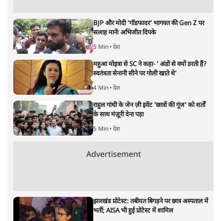
UPI पर प्रस्तावित शुल्क के पीछे ट्रंप का दबाव?
वीजा-मास्टरकार्ड को फायदा पहुँचाने की चर्चा
6 Min
•
विश्लेषण
मार्क ज़करबर्ग का माफीनामाः ये बहुत अंदर की बात
है
9 Min
•
विश्लेषण
Advertisement
BJP और मोदी ‘गॉडफादर’ भागवत की Gen Z पर
सलाह मानेंः अभिजीत दिपके
5 Min
•
देश
महुआ मोइत्रा से SC ने कहा- ' अंडों से क्यों डरती हैं?
स्वतंत्रता सेनानी सीने पर गोली खाते थे'
4 Min
•
देश