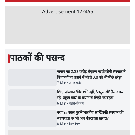
'एंटी नेशनल'
6 Min
•
देश
•
नेशनल ब्यूरो
अतीक अहमद के बेटे अबान अहमद की सड़क हादसे
में मौत, जेल में बंद भाई से मिलने जा रहे थे
5 Min
•
उत्तर प्रदेश
•
लखनऊ ब्यूरो
शेख हसीना की प्रेस कॉन्फ्रेंस में शामिल हुए क्रिकेटर
शाकिब अल हसन के घर पर पेट्रोल बम से हमला
5 Min
•
दुनिया
•
विदेश डेस्क
Advertisement
122455
पाठकों की पसन्द