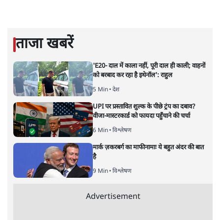
पंकज श्रीवास्तव
डॉ. पंकज श्रीवास्तव स्वतंत्र टिप्पणीकार हैं।
पंकज श्रीवास्तव
की और स्टोरी पढ़ें
अगली खबर लोड हो रही है...
ताजा खबरें
'E20- दाल में काला नहीं, पूरी दाल ही काली; वाहनों
को बरबाद कर रहा है इथेनॉल': राहुल
5 Min
•
देश