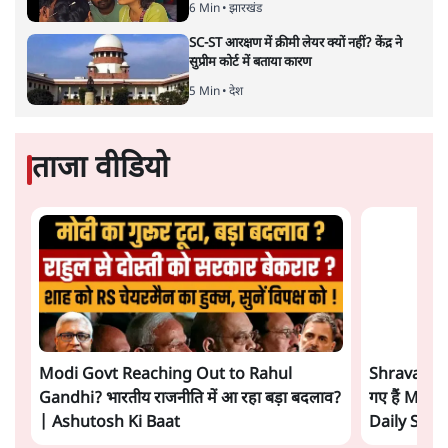
राहुल गांधी के जेन ज़ी इवेंट 'छात्रों की गूंज' को शर्तों
के साथ मंज़ूरी देना पड़ा
5 Min
•
देश
Advertisement
झारखंड प्रोटेस्ट: तबीयत बिगड़ने पर छात्र अस्पताल में
भर्ती; AISA भी हुई प्रोटेस्ट में शामिल
6 Min
•
झारखंड
SC-ST आरक्षण में क्रीमी लेयर क्यों नहीं? केंद्र ने
सुप्रीम कोर्ट में बताया कारण
5 Min
•
देश
ताजा वीडियो