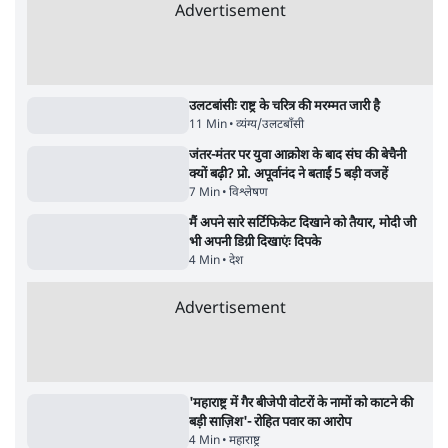
जनता का 2.32 करोड़ रोज़ाना खर्चः योगी सरकार ने
विज्ञापनों पर उड़ाने में मोदी 3.0 को भी पीछे छोड़ा
7 Min
•
उत्तर प्रदेश
शिक्षा संस्थान ‘विद्यार्थी’ नहीं, ‘अनुयायी’ तैयार कर
रहे, राहुल गांधी के बयान से छिड़ी नई बहस
6 Min
•
वक़्त-बेवक़्त
क्या 95 साल पुराने भारतीय सांख्यिकी संस्थान की
स्वायत्तता पर भी अब मंडरा रहा ख़तरा?
8 Min
•
विश्लेषण
Advertisement
उलटबांसीः राष्ट्र के चरित्र की मरम्मत जारी है
11 Min
•
व्यंग्य/उलटबाँसी
जंतर-मंतर पर युवा आक्रोश के बाद संघ की बेचैनी
क्यों बढ़ी? प्रो. अपूर्वानंद ने बताईं 5 बड़ी वजहें
7 Min
•
विश्लेषण