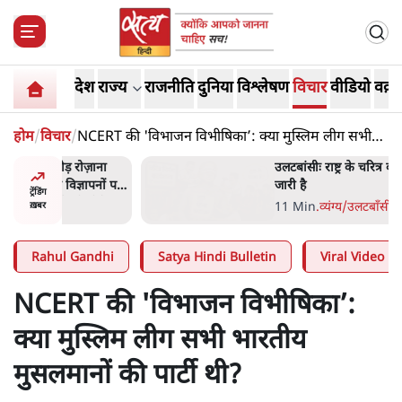
देश
राज्य
राजनीति
दुनिया
विश्लेषण
विचार
वीडियो
वक़्त
होम
/
विचार
/
NCERT की 'विभाजन विभीषिका’: क्या मुस्लिम लीग सभी
भारतीय मुसलमानों की पार्टी थी?
ोज़ाना
उलटबांसीः राष्ट्र के चरित्र की मरम्मत
्ञापनों पर
जारी है
ट्रेंडिंग
भी पीछे
11 Min
.
व्यंग्य/उलटबाँसी
ख़बर
Rahul Gandhi
Satya Hindi Bulletin
Viral Video
NCERT की 'विभाजन विभीषिका’:
क्या मुस्लिम लीग सभी भारतीय
मुसलमानों की पार्टी थी?