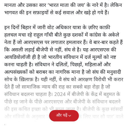
लोकसभा में नेता प्रतिपक्ष राहुल गाँधी के राष्ट्रीय स्वयंसेवक संघ के
ख़िलाफ़ लगातार आक्रमण का असर उसके शताब्दी समारोह पर भी
पड़ा है।
26 अगस्त को दिल्ली में आयोजित एक कार्यक्रम में
सरसंघचालक मोहन भागवत
को उन तमाम मुद्दों पर सफ़ाई देनी
पड़ी जो संघ को लेकर उठते हैं। उन्होंने अपनी हिंदू राष्ट्र की
अवधारणा को समावेशी और समानतावादी करार दिया पर ये भी
कहा कि यह पश्चिमी राष्ट्र राज्य की अवधारणा से अलग है। उन्होंने
दावा किया कि संघ किसी को धार्मिक आधार पर पराया नहीं
मानता और उसका सार ‘भारत माता की जय’ के नारे में है। लेकिन
भागवत की इन सफ़ाइयों से कई सवाल और खड़े हो गये हैं।
इन दिनों बिहार में जारी वोट अधिकार यात्रा के ज़रिए काफ़ी
हलचल मचा रहे राहुल गाँधी बीते कुछ दशकों में कांग्रेस के अकेले
नेता हैं जो आरएसएस पर लगातार हमलावर हैं। वे बार-बार कहते हैं
कि असली लड़ाई बीजेपी से नहीं, संघ से है। यह आरएसएस की
आयडियोलॉजी ही है जो भारतीय संविधान में दर्ज मूल्यों को नष्ट