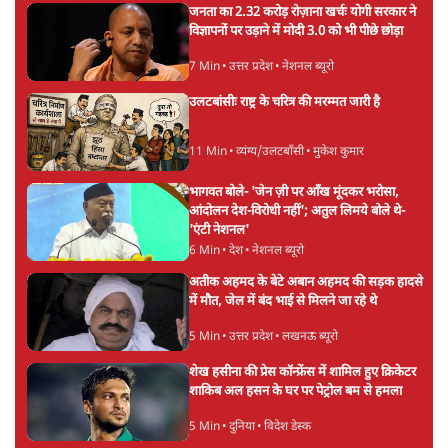
3 Min
•
देश
•
नेशनल ब्यूरो
'अमित शाह के संसद में आने पर विचार करे सरकार':
राज्यसभा सभापति ने केंद्र से कहा
5 Min
•
देश
•
नेशनल ब्यूरो
Advertisement
जनता का 2.32 करोड़ रोज़ाना खर्चः योगी सरकार ने
विज्ञापनों पर उड़ाने में मोदी 3.0 को भी पीछे छोड़ा
7 Min
•
उत्तर प्रदेश
•
नेशनल ब्यूरो
उलटबांसीः राष्ट्र के चरित्र की मरम्मत जारी है
11 Min
•
व्यंग्य/उलटबाँसी
•
मुकेश कुमार
भागवत बोले- 'जेन ज़ी पर आँख मूंदकर भरोसा,
आंदोलन देश-विरोधी नहीं'; अतुल लिमये बोले थे-