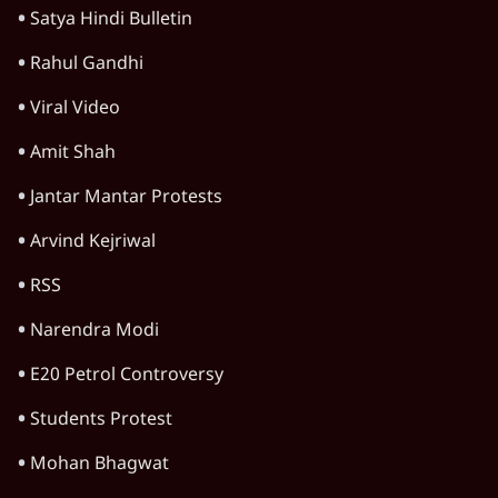
विचार
जंतर-मंतर विरोध: वांगचुक को कोसिए, सत्याग्रह को
नहीं
9 Min
•
विचार
जंतर मंतर प्रोटेस्ट: स्क्रीन के सामने की जंग– वायरल
वीडियो कैसे हमारी सोच को बंधक बना रहे हैं
11 Min
•
विचार
यूरोप में खाद्य संकट की आहट, यूके में पड़ेंगे निवाले
के लाले?
4 Min
•
विचार
Advertisement