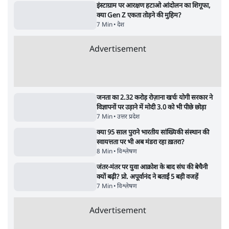
CJP's New September Campaign!
झारखंड छात्र
Barkha Dutt Exposes Modi Govt's
समझौता होने 
Panic! | Ashutosh
सर्वाधिक पढ़ी गयी खबरें
मेटा के सरेंडर के बाद भारत में केजरीवाल का इंस्टा
हैंडल बैनः AAP का आरोप