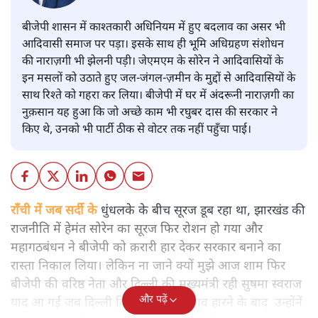
बीजेपी शासन में काश्तकारी अधिनियम में हुए बदलाव का असर भी
आदिवासी समाज पर पड़ा। इसके साथ ही भूमि अधिग्रहण संशोधन
की नाराज़गी भी झेलनी पड़ी। जेएमएम के सोरेन ने आदिवासियों के
इन मसलों को उठाते हुए जल-जंगल-ज़मीन के मुद्दों से आदिवासियों के
साथ रिश्ते को गहरा कर लिया। बीजेपी में घर में अंदरूनी नाराज़गी का
नुक़सान यह हुआ कि जो अच्छे काम भी रघुबर दास की सरकार ने
किए थे, उनको भी पार्टी ठीक से वोटर तक नहीं पहुँचा पाई।
राँची में जब सर्दी के
धुंधलके के बीच सूरज डूब रहा था, झारखंड की
राजनीति में हेमंत सोरेन का सूरज फिर रोशन हो गया और
महागठबंधन ने बीजेपी को क़रारी हार देकर सरकार बनाने का
रास्ता निकाल लिया। लेकिन ना जाने क्यों मुझे आज शाम फिर
बीजेपी की वरिष्ठ नेता और दिल्ली की मुख्यमंत्री रही सुषमा स्वराज
और पढ़ें
याद आ गईं जब दिल्ली विधानसभा के चुनाव हारने के बाद उन्होंनें