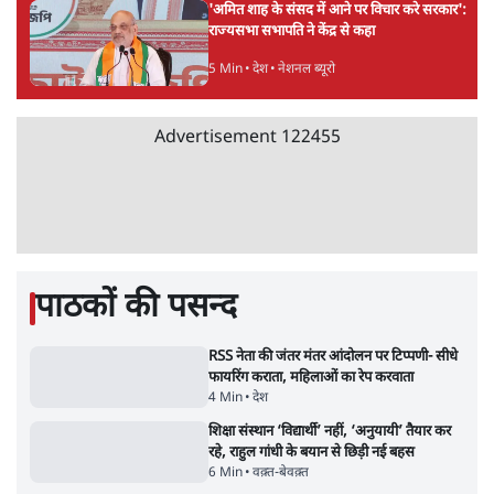
भागवत बोले- 'जेन ज़ी पर आँख मूंदकर भरोसा,
आंदोलन देश-विरोधी नहीं'; अतुल लिमये बोले थे-
'एंटी नेशनल'
6 Min
•
देश
Advertisement
अतीक अहमद के बेटे अबान अहमद की सड़क हादसे
में मौत, जेल में बंद भाई से मिलने जा रहे थे
5 Min
•
उत्तर प्रदेश
उलटबांसीः राष्ट्र के चरित्र की मरम्मत जारी है
11 Min
•
व्यंग्य/उलटबाँसी
ताजा वीडियो