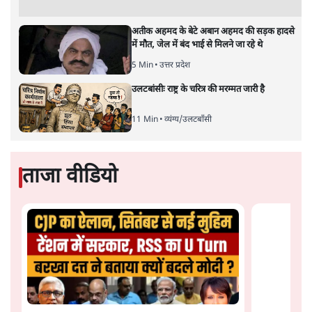
सदफ उस दिन घटनास्थल से कुछ दूर हज़रतगंज चौराहे पर खड़ी थीं
और महज़ वापस लौटते नारेबाज़ी करते लोगों का वीडियो बना रही
थीं। पुलिस ने उन पर दंगा भड़काने और लोगों को उकसाने का
आरोप लगाकर गिरफ़्तार कर लिया।
पुलिस ने 24 घंटे से ज़्यादा हिरासत में रखकर सदफ जफर की
कथित तौर पर पिटाई की, दुर्व्यवहार किया और उनको जमकर
प्रताड़ित किया। शनिवार को जेल में पेश की गईं सदफ के साथ वहाँ
भी दुर्व्यवहार होने की ख़बर है। कांग्रेस महासचिव प्रियंका गाँधी ने
भी सदफ से हुए दुर्व्यवहार का मुद्दा उठाते हुए ट्वीट किया है।
सोमवार को प्रदेश कांग्रेस अध्यक्ष और रविवार को कई अन्य नेता
सदफ से मिलने जेल भी गए। कांग्रेस ने सदफ व अन्य सामाजिक
कार्यकर्ताओं की गिरफ़्तारी के मुद्दे पर आंदोलन की चेतावनी दी है।
लखनऊ से प्रकाशित ज़्यादातर अख़बारों में सदफ जफर से हुए
और पढ़ें
पुलिसिया व्यवहार की ख़बरें छायी हुई हैं पर पुलिस का कोई अदना-
सा अधिकारी भी इस मुद्दे पर बोल नहीं रहा है।