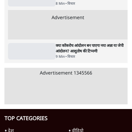
पाठकों की पसन्द
RSS नेता की जंतर मंतर आंदोलन पर टिप्पणी- सीधे
फायरिंग कराता, महिलाओं का रेप करवाता
4 Min
•
देश
शिक्षा संस्थान ‘विद्यार्थी’ नहीं, ‘अनुयायी’ तैयार कर
रहे, राहुल गांधी के बयान से छिड़ी नई बहस
6 Min
•
वक़्त-बेवक़्त
इंस्टाग्राम पर आरक्षण हटाओ आंदोलन का शिगूफा,
क्या Gen Z एकता तोड़ने की मुहिम?
7 Min
•
देश
Advertisement
जनता का 2.32 करोड़ रोज़ाना खर्चः योगी सरकार ने
विज्ञापनों पर उड़ाने में मोदी 3.0 को भी पीछे छोड़ा
7 Min
•
उत्तर प्रदेश
क्या 95 साल पुराने भारतीय सांख्यिकी संस्थान की