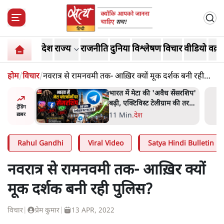
देश
राज्य
राजनीति
दुनिया
विश्लेषण
विचार
वीडियो
वक़्त
होम
/
विचार
/
नवरात्र से रामनवमी तक- आख़िर क्यों मूक दर्शक बनी रही
पुलिस?
 सेंसरशिप'
जेन-ज़ी के लिए नहीं, संघ की
राम की तरफ
राजनैतिक हेजेमनी बचाने आए हैं
ट्रेंडिंग
मोहन भागवत!
14 Min
.
विमर्श
ख़बर
Rahul Gandhi
Viral Video
Satya Hindi Bulletin
नवरात्र से रामनवमी तक- आख़िर क्यों
मूक दर्शक बनी रही पुलिस?
विचार
|
प्रेम कुमार
|
13 APR, 2022