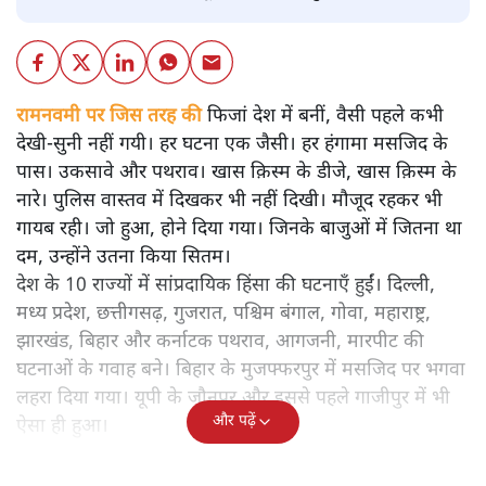
रामनवमी पर जिस तरह की
फिजां देश में बनीं, वैसी पहले कभी
देखी-सुनी नहीं गयी। हर घटना एक जैसी। हर हंगामा मसजिद के
पास। उकसावे और पथराव। खास क़िस्म के डीजे, खास क़िस्म के
नारे। पुलिस वास्तव में दिखकर भी नहीं दिखी। मौजूद रहकर भी
गायब रही। जो हुआ, होने दिया गया। जिनके बाजुओं में जितना था
दम, उन्होंने उतना किया सितम।
देश के 10 राज्यों में सांप्रदायिक हिंसा की घटनाएँ हुईं। दिल्ली,
मध्य प्रदेश, छत्तीगसढ़, गुजरात, पश्चिम बंगाल, गोवा, महाराष्ट्र,
झारखंड, बिहार और कर्नाटक पथराव, आगजनी, मारपीट की
घटनाओं के गवाह बने। बिहार के मुजफ्फरपुर में मसजिद पर भगवा
लहरा दिया गया। यूपी के जौनपुर और इससे पहले गाजीपुर में भी
और पढ़ें
ऐसा ही हुआ।