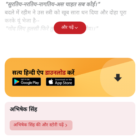
"सुरतिय-नरतिय-नागतिय-अस चाहत सब कोई।"
बदले में रहीम ने उस स्त्री को खूब सारा धन दिया और दोहा पूरा
करके यूं भेजा है--
और पढ़ें
"गोद लिए हुलसी फिरे तुलसी से सुत हो होय।।"
सत्य हिन्दी ऐप
डाउनलोड
करें
अभिषेक सिंह
अभिषेक सिंह
की और स्टोरी पढ़ें