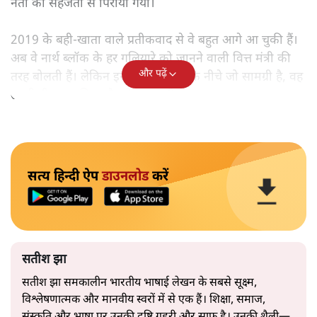
नेता की सहजता से पिरोया गया।
2019 के बही‑खाता वाले प्रतीकवाद से वे बहुत आगे आ चुकी हैं।
अब वे नार्थ ब्लॉक के हर गलियारे को जानने वाली वित्त मंत्री की
और पढ़ें
तरह बोलती हैं। लेकिन इस आत्मविश्वास के नीचे जो सामग्री है, वह
उतनी ही अनुमानित और दोहराव भरी।
सत्य हिन्दी ऐप
डाउनलोड
करें
सतीश झा
सतीश झा समकालीन भारतीय भाषाई लेखन के सबसे सूक्ष्म,
विश्लेषणात्मक और मानवीय स्वरों में से एक हैं। शिक्षा, समाज,