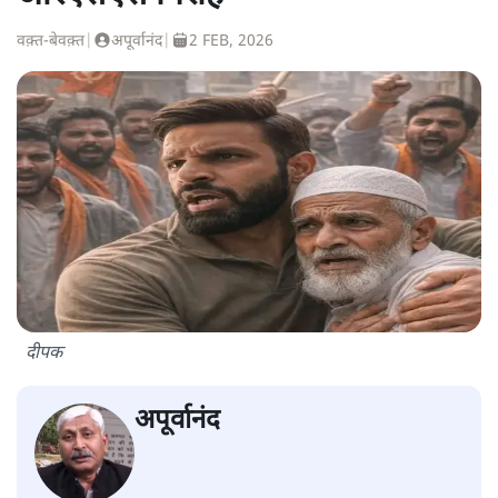
वक़्त-बेवक़्त
|
अपूर्वानंद
|
2 FEB, 2026
दीपक
अपूर्वानंद