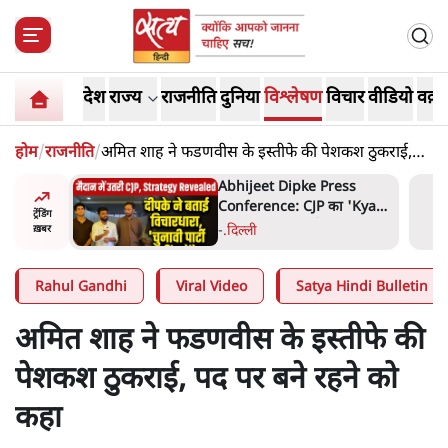
देश
राज्य
राजनीति
दुनिया
विश्लेषण
विचार
वीडियो
वक़्त
होम
/
राजनीति
/
अमित शाह ने फडणवीस के इस्तीफे की पेशकश ठुकराई,
पद पर बने रहने को कहा
हा- ' अंडों
Abhijeet Dipke Press
ता सेनानी
Conference: CJP का 'Kya
ट्रेंडिंग
Bolti Public' अभियान, चुनाव
-
.
दिल्ली
ख़बर
नहीं लड़ेगी CJP!
Rahul Gandhi
Viral Video
Satya Hindi Bulletin
अमित शाह ने फडणवीस के इस्तीफे की
पेशकश ठुकराई, पद पर बने रहने को
कहा