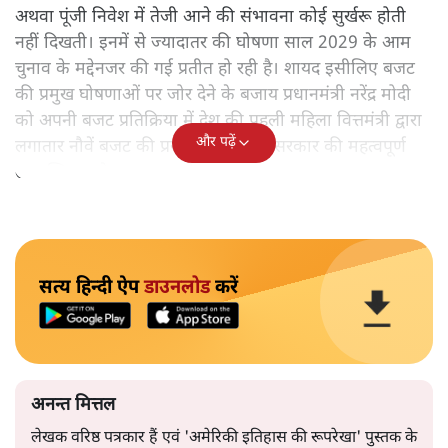
अथवा पूंजी निवेश में तेजी आने की संभावना कोई सुर्खरू होती
नहीं दिखती। इनमें से ज्यादातर की घोषणा साल 2029 के आम
चुनाव के मद्देनजर की गई प्रतीत हो रही है। शायद इसीलिए बजट
की प्रमुख घोषणाओं पर जोर देने के बजाय प्रधानमंत्री नरेंद्र मोदी
को अपनी बजट प्रतिक्रिया में देश की पहली महिला वित्तमंत्री द्वारा
और पढ़ें
लगातार नौवें बजट की प्रस्तुति को अपनी सरकार की महत्वपूर्ण
उपलब्धि बताने पर मजबूर होना पड़ा।
सत्य हिन्दी ऐप
डाउनलोड
करें
अनन्त मित्तल
लेखक वरिष्ठ पत्रकार हैं एवं 'अमेरिकी इतिहास की रूपरेखा' पुस्तक के