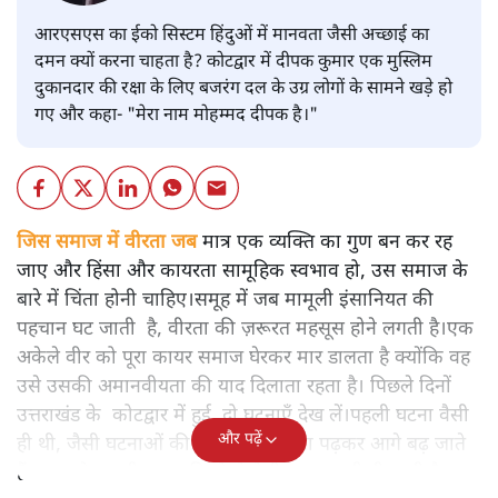
आरएसएस का ईको सिस्टम हिंदुओं में मानवता जैसी अच्छाई का
दमन क्यों करना चाहता है? कोटद्वार में दीपक कुमार एक मुस्लिम
दुकानदार की रक्षा के लिए बजरंग दल के उग्र लोगों के सामने खड़े हो
गए और कहा- "मेरा नाम मोहम्मद दीपक है।"
जिस समाज में वीरता जब
मात्र एक व्यक्ति का गुण बन कर रह
जाए और हिंसा और कायरता सामूहिक स्वभाव हो, उस समाज के
बारे में चिंता होनी चाहिए।समूह में जब मामूली इंसानियत की
पहचान घट जाती है, वीरता की ज़रूरत महसूस होने लगती है।एक
अकेले वीर को पूरा कायर समाज घेरकर मार डालता है क्योंकि वह
उसे उसकी अमानवीयता की याद दिलाता रहता है। पिछले दिनों
उत्तराखंड के कोटद्वार में हुई दो घटनाएँ देख लें।पहली घटना वैसी
और पढ़ें
ही थी, जैसी घटनाओं की खबर हम रोज़ाना पढ़कर आगे बढ़ जाते
हैं।भारत के तक़रीबन हर हिस्से से ऐसी खबर आती ही रहती है।