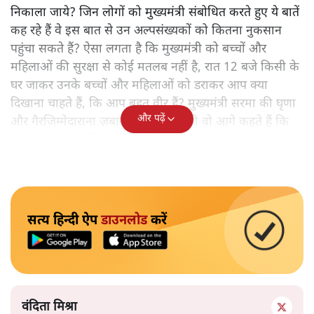
निकाला जाये? जिन लोगों को मुख्यमंत्री संबोधित करते हुए ये बातें
कह रहे हैं वे इस बात से उन अल्पसंख्यकों को कितना नुकसान
पहुंचा सकते हैं? ऐसा लगता है कि मुख्यमंत्री को बच्चों और
महिलाओं की सुरक्षा से कोई मतलब नहीं है, रात 12 बजे किसी के
घर जाकर उनके बच्चों और महिलाओं को डराकर आप क्या
दिखाना चाहते हैं, कि आप बहुत वीर हैं? मुख्यमंत्री सरमा की घृणा
और पढ़ें
और गैरजिम्मेदाराना ज़बान यहीं नहीं रुकती वो आगे कहते हैं कि
"अगर रिक्शा का किराया 5 रुपये है, तो उन्हें 4 रुपये दो।"
सत्य हिन्दी ऐप
डाउनलोड
करें
वंदिता मिश्रा