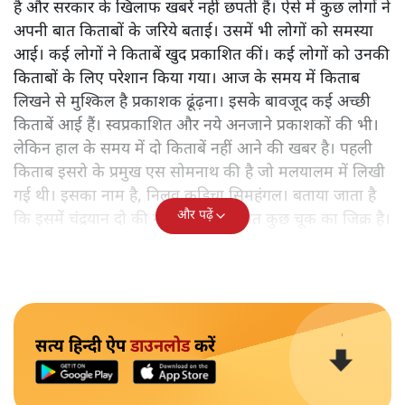
है और सरकार के खिलाफ खबरें नहीं छपती हैं। ऐसे में कुछ लोगों ने
अपनी बात किताबों के जरिये बताई। उसमें भी लोगों को समस्या
आई। कई लोगों ने किताबें खुद प्रकाशित कीं। कई लोगों को उनकी
किताबों के लिए परेशान किया गया। आज के समय में किताब
लिखने से मुश्किल है प्रकाशक ढूंढ़ना। इसके बावजूद कई अच्छी
किताबें आई हैं। स्वप्रकाशित और नये अनजाने प्रकाशकों की भी।
लेकिन हाल के समय में दो किताबें नहीं आने की खबर है। पहली
किताब इसरो के प्रमुख एस सोमनाथ की है जो मलयालम में लिखी
गई थी। इसका नाम है, निलवु कुडिचा सिमहंगल। बताया जाता है
और पढ़ें
कि इसमें चंद्रयान दो की नाकामी से संबंधित कुछ चूक का जिक्र है।
सत्य हिन्दी ऐप
डाउनलोड
करें