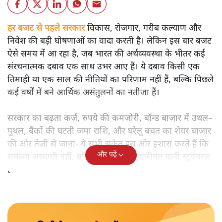
हर बजट से पहले सरकार
विकास, रोजगार, गरीब कल्याण और
निवेश की बड़ी घोषणाओं का वादा करती है। लेकिन इस बार बजट
ऐसे समय में आ रहा है, जब भारत की अर्थव्यवस्था के भीतर कई
संरचनात्मक दबाव एक साथ उभर आए हैं। ये दबाव किसी एक
तिमाही या एक साल की नीतियों का परिणाम नहीं हैं, बल्कि पिछले
कई वर्षों में बने आर्थिक असंतुलनों का नतीजा हैं।
सरकार का बढ़ता कर्ज़, रुपये की कमजोरी, बॉन्ड बाजार में उथल–
पुथल, बैंकों की घटती जमा राशि, और घरेलू बचत का शेयर बाजार
की ओर तेज़ी से जाना- ये सभी संकेत इस ओर इशारा करते हैं कि
और पढ़ें
समस्या अस्थायी नहीं, बल्कि गहरी और प्रणालीगत यानी स्ट्रक्चरल
है।