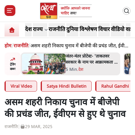
देश
राज्य
राजनीति
दुनिया
विश्लेषण
विचार
वीडियो
वक़्त
होम
/
राजनीति
/
असम शहरी निकाय चुनाव में बीजेपी की प्रचंड जीत, ईवीएम
से हुए थे चुनाव
रत में
जंतर-मंतर प्रोटेस्ट- 'ताकतवर
ल बैनः
सरकार के नाम पर आक्रामकता न
ट्रेंडिंग
दिखाए पुलिस, जेन जी को सुने':
5 Min
.
देश
ख़बर
SC
Viral Video
Satya Hindi Bulletin
Rahul Gandhi
असम शहरी निकाय चुनाव में बीजेपी
की प्रचंड जीत, ईवीएम से हुए थे चुनाव
राजनीति
|
29 MAR, 2025