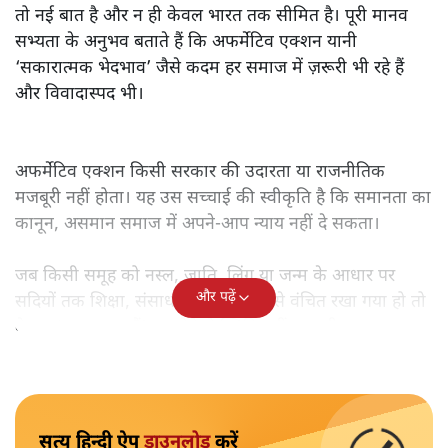
तो नई बात है और न ही केवल भारत तक सीमित है। पूरी मानव
सभ्यता के अनुभव बताते हैं कि अफर्मेटिव एक्शन यानी
‘सकारात्मक भेदभाव’ जैसे कदम हर समाज में ज़रूरी भी रहे हैं
और विवादास्पद भी।
अफर्मेटिव एक्शन किसी सरकार की उदारता या राजनीतिक
मजबूरी नहीं होता। यह उस सच्चाई की स्वीकृति है कि समानता का
कानून, असमान समाज में अपने-आप न्याय नहीं दे सकता।
जब किसी समूह को नस्ल, जाति, लिंग या जन्म के आधार पर
और पढ़ें
सदियों तक शिक्षा, संसाधनों और सम्मान से वंचित रखा गया हो तो
केवल ‘सब बराबर हैं’ कह देने से स्थिति नहीं बदलती।
सत्य हिन्दी ऐप
डाउनलोड
करें