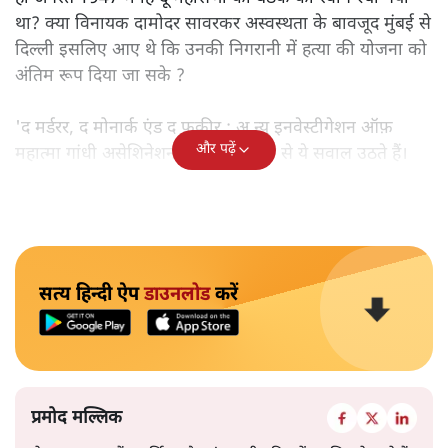
था? क्या विनायक दामोदर सावरकर अस्वस्थता के बावजूद मुंबई से
दिल्ली इसलिए आए थे कि उनकी निगरानी में हत्या की योजना को
अंतिम रूप दिया जा सके ?
'द मर्डरर, द मोनार्क एंड द फ़कीर : अ न्यू इनवेस्टीगेशन ऑफ़
और पढ़ें
महात्मा गांधी असेशिनेशन' नामक किताब से ये सवाल उठते हैं।
सत्य हिन्दी ऐप
डाउनलोड
करें
प्रमोद मल्लिक