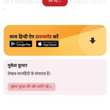
और पढ़ें
नहीं वे उन्हें देशद्रोही करार देकर जेल भेज देना चाहते थे, उन्हें देश से
बाहर चले जाने को कह रहे थे।
सत्य हिन्दी ऐप
डाउनलोड
करें
मुकेश कुमार
लेखक सत्यहिंदी के संपादक हैं।
मुकेश कुमार
की और स्टोरी पढ़ें