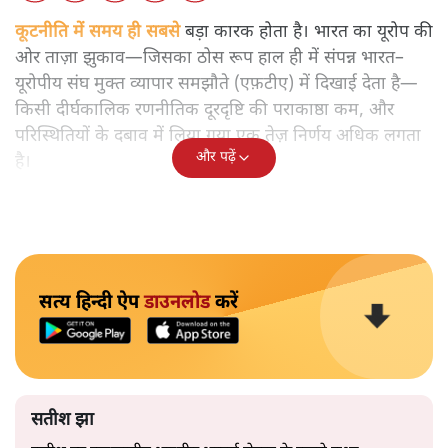
भारत ईयू मुक्त व्यापार समझौताः ईयू अध्यक्ष उर्सुला वॉन डेर लेयेन और
पीएम मोदी
सतीश झा
भारत-यूरोपीय संघ मुक्त व्यापार समझौताः क्या यूरोप की ओर भारत
का झुकाव एक लंबा रणनीतिक नज़रिया है या वैश्विक दबावों और
अमेरिकी अनिश्चितता की वजह से उठाया गया एक कदम है? वरिष्ठ
पत्रकार सतीश झा का आकलनः