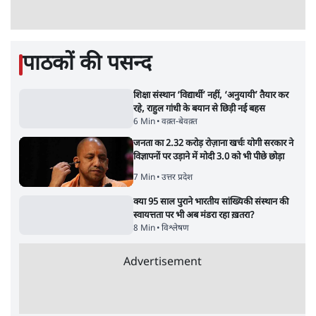
UPI पर प्रस्तावित शुल्क के पीछे ट्रंप का दबाव?
वीजा-मास्टरकार्ड को फायदा पहुँचाने की चर्चा
6 Min
•
विश्लेषण
मार्क ज़करबर्ग का माफीनामाः ये बहुत अंदर की बात
है
9 Min
•
विश्लेषण
BJP और मोदी ‘गॉडफादर’ भागवत की Gen Z पर
सलाह मानेंः अभिजीत दिपके
5 Min
•
देश
Advertisement
महुआ मोइत्रा से SC ने कहा- ' अंडों से क्यों डरती हैं?
स्वतंत्रता सेनानी सीने पर गोली खाते थे'