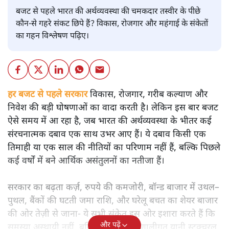
बजट से पहले भारत की अर्थव्यवस्था की चमकदार तस्वीर के पीछे
कौन-से गहरे संकट छिपे हैं? विकास, रोजगार और महंगाई के संकेतों
का गहन विश्लेषण पढ़िए।
हर बजट से पहले सरकार
विकास, रोजगार, गरीब कल्याण और
निवेश की बड़ी घोषणाओं का वादा करती है। लेकिन इस बार बजट
ऐसे समय में आ रहा है, जब भारत की अर्थव्यवस्था के भीतर कई
संरचनात्मक दबाव एक साथ उभर आए हैं। ये दबाव किसी एक
तिमाही या एक साल की नीतियों का परिणाम नहीं हैं, बल्कि पिछले
कई वर्षों में बने आर्थिक असंतुलनों का नतीजा हैं।
सरकार का बढ़ता कर्ज़, रुपये की कमजोरी, बॉन्ड बाजार में उथल–
पुथल, बैंकों की घटती जमा राशि, और घरेलू बचत का शेयर बाजार
की ओर तेज़ी से जाना- ये सभी संकेत इस ओर इशारा करते हैं कि
और पढ़ें
समस्या अस्थायी नहीं, बल्कि गहरी और प्रणालीगत यानी स्ट्रक्चरल