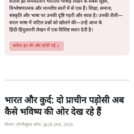
कूटनीति में समय ही सबसे
बड़ा कारक होता है। भारत का यूरोप की
ओर ताज़ा झुकाव—जिसका ठोस रूप हाल ही में संपन्न भारत–
यूरोपीय संघ मुक्त व्यापार समझौते (एफ़टीए) में दिखाई देता है—
किसी दीर्घकालिक रणनीतिक दूरदृष्टि की पराकाष्ठा कम, और
परिस्थितियों के दबाव में लिया गया एक तेज़ निर्णय अधिक लगता
और पढ़ें
है।
सत्य हिन्दी ऐप
डाउनलोड
करें
सतीश झा