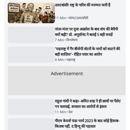
4 Min
•
देश
राहुल गांधी के जेन ज़ी इवेंट 'छात्रों की गूंज' को शर्तों
के साथ मंज़ूरी देना पड़ा
5 Min
•
देश
झारखंड प्रोटेस्ट: तबीयत बिगड़ने पर छात्र अस्पताल में
भर्ती; AISA भी हुई प्रोटेस्ट में शामिल
6 Min
•
झारखंड
Advertisement
SC-ST आरक्षण में क्रीमी लेयर क्यों नहीं? केंद्र ने
सुप्रीम कोर्ट में बताया कारण
5 Min
•
देश
पेपर लीक घोटाले की सच्चाई: छात्रों के विरोध और
भर्ती में धोखाधड़ी पर राजेंद्र तिवारी। BJP बनाम
कांग्रेस।