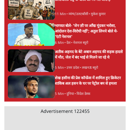
शीतल पी. सिंह
1984 से अमर उजाला, चौथी दुनिया, इंडिया टुडे, समय सूत्रधार,
स्वतंत्र भारत, दैनिक जागरण आदि में 1993 तक लगातार रिपोर्टिंग
की। इसके बाद पारिवारिक व्यवसाय में क़रीब दो दशक गुज़ारने के
बाद पत्रकारिता में पुनर्वापसी को प्रयासरत। बीच में 2010-11 में
'समकाल' पाक्षिक समाचार पत्रिका का क़रीब एक वर्ष प्रकाशन किया
।
शीतल पी. सिंह
की और स्टोरी पढ़ें
अगली खबर लोड हो रही है...
ताजा खबरें