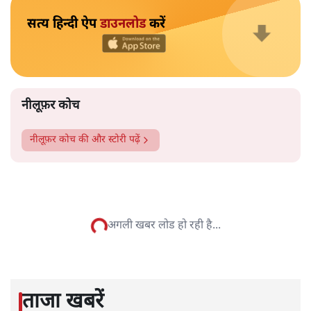
पक्ष भविष्य को किस तरह देख रहे हैं? संस्कृति, राजनीति और
कूटनीति के संदर्भ में पढ़िए कुर्दिस्तान नेशनल कांग्रेस यानी KNK की
कार्यकारी परिषद की सदस्य नीलूफ़र कोच क्या लिखती हैं।
मेसोपोटामिया – विशेष रूप से
वहाँ रहने वाले कुर्द लोग – और
भारतीय उपमहाद्वीप ने कुछ समय से अपनी सहस्राब्दी पुरानी
सभ्यतागत पड़ोसी होने पर विचार किया है। इन ऐतिहासिक
सांस्कृतिक क्षेत्रों के बीच आदान-प्रदान का पुनरुद्धार दोनों पक्षों के
लिए बहुत महत्वपूर्ण है। दोनों के पास एक-दूसरे की केवल धुंधली
यादें हैं। लेकिन एक संक्षिप्त मुलाकात भी कई पारंपरिक समानताएँ
वापस ला देती है: साझा मूल्यों और दार्शनिक दृष्टिकोणों से लेकर
भाषाई और व्यंजन संबंधी समानताओं तक। इन लंबे समय से चली
आ रही और फलदायी संबंधों का पुनरुद्धार आज विशेष रूप से
अर्थपूर्ण है। क्योंकि भारत बहुध्रुवीय विश्व व्यवस्था में प्रमुख भूमिका
निभा रहा है।