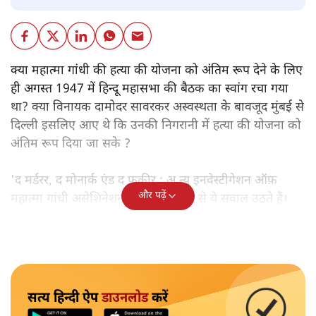
क्या महात्मा गांधी की हत्या की योजना को अंतिम रूप देने के लिए
ही अगस्त 1947 में हिन्दू महासभा की बैठक का स्वांग रचा गया
था? क्या विनायक दामोदर सावरकर अस्वस्थता के बावजूद मुंबई से
दिल्ली इसलिए आए थे कि उनकी निगरानी में हत्या की योजना को
अंतिम रूप दिया जा सके ?
'द मर्डरर, द मोनार्क एंड द फ़कीर : अ न्यू इनवेस्टीगेशन ऑफ़
और पढ़ें
महात्मा गांधी असेशिनेशन' नामक किताब से ये सवाल उठते हैं।
सत्य हिन्दी ऐप
डाउनलोड
करें