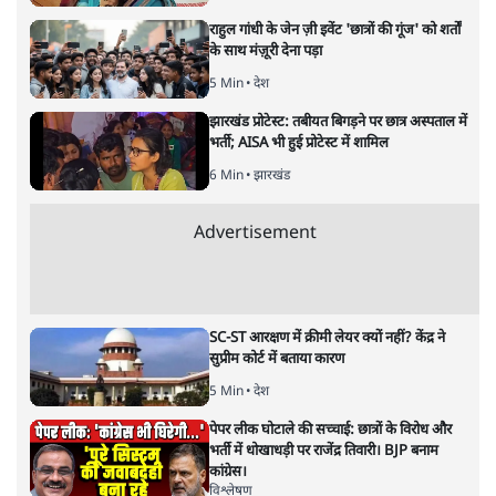
नीलूफ़र कोच
नीलूफ़र कोच
की और स्टोरी पढ़ें
यूजीसी नियमों का विरोध क्यों;
आंबेडकर का अफर्मेटिव एक्शन कितना
ज़रूरी?
विचार
|
शीतल पी. सिंह
|
28 JAN, 2026
शीतल पी. सिंह