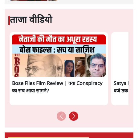
यूजीसी के नए नियमों का विरोध क्यों हो रहा है? डॉ. आंबेडकर के
अफर्मेटिव एक्शन के सिद्धांत आज भी कितने प्रासंगिक और ज़रूरी
हैं?
जब भी किसी समाज ने
अपने भीतर मौजूद गहरी और पीढ़ियों से
चली आ रही असमानताओं को सुधारने की कोशिश की है, तब उसे
विरोध का सामना करना पड़ा है। यह विरोध अक्सर उन लोगों से
आया है, जिन्हें उस असमान व्यवस्था से लाभ मिलता रहा है। यह न
तो नई बात है और न ही केवल भारत तक सीमित है। पूरी मानव
सभ्यता के अनुभव बताते हैं कि अफर्मेटिव एक्शन यानी
‘सकारात्मक भेदभाव’ जैसे कदम हर समाज में ज़रूरी भी रहे हैं
और विवादास्पद भी।