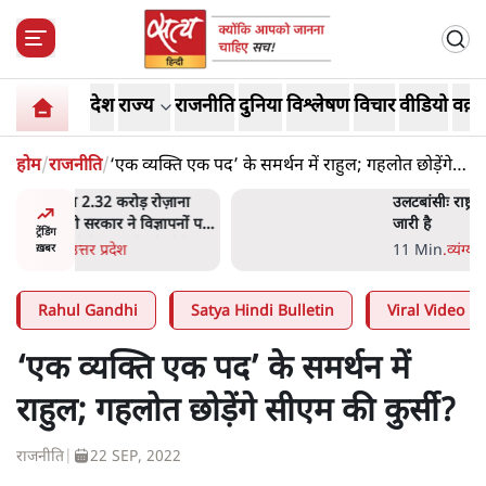
देश
राज्य
राजनीति
दुनिया
विश्लेषण
विचार
वीडियो
वक़्त
होम
/
राजनीति
/
‘एक व्यक्ति एक पद’ के समर्थन में राहुल; गहलोत छोड़ेंगे
सीएम की कुर्सी?
ोज़ाना
उलटबांसीः राष्ट्र के चरित्र की मरम्मत
्ञापनों पर
जारी है
ट्रेंडिंग
भी पीछे
11 Min
.
व्यंग्य/उलटबाँसी
ख़बर
Rahul Gandhi
Satya Hindi Bulletin
Viral Video
‘एक व्यक्ति एक पद’ के समर्थन में
राहुल; गहलोत छोड़ेंगे सीएम की कुर्सी?
राजनीति
|
22 SEP, 2022