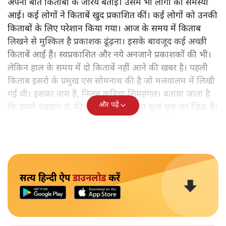
अपनी बात किताबों के जरिये बताई। उसमें भी लोगों को समस्या
आई। कई लोगों ने किताबें खुद प्रकाशित कीं। कई लोगों को उनकी
किताबों के लिए परेशान किया गया। आज के समय में किताब
लिखने से मुश्किल है प्रकाशक ढूंढ़ना। इसके बावजूद कई अच्छी
किताबें आई हैं। स्वप्रकाशित और नये अनजाने प्रकाशकों की भी।
लेकिन हाल के समय में दो किताबें नहीं आने की खबर है। पहली
किताब इसरो के प्रमुख एस सोमनाथ की है जो मलयालम में लिखी
गई थी। इसका नाम है, निलवु कुडिचा सिमहंगल। बताया जाता है
और पढ़ें
कि इसमें चंद्रयान दो की नाकामी से संबंधित कुछ चूक का जिक्र है।
सत्य हिन्दी ऐप
डाउनलोड
करें