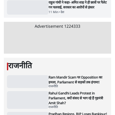
9 Min
•
विश्लेषण
•
आशुतोष
पुलिस पूछताछ के बाद उदयनिधि स्टालिन रिहा; बोले-
'सरकार ने आतंकी जैसा बर्ताव किया'
7 Min
•
तमिलनाडु
•
सत्य ब्यूरो
Advertisement
सरकार ने डाबर शहद, गाय के घी और कई अन्य
उत्पाद की बिक्री पर रोक लगाई
3 Min
•
देश
•
नेशनल ब्यूरो
'महाराष्ट्र में गैर बीजेपी वोटरों के नामों को काटने की
बड़ी साज़िश'- रोहित पवार का आरोप
4 Min
•
महाराष्ट्र
•
मुंबई ब्यूरो
E20 विवादः आप के पीएम आवास मार्च को रोका,