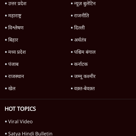
7 Min
•
विश्लेषण
'महाराष्ट्र में गैर बीजेपी वोटरों के नामों को काटने की
बड़ी साज़िश'- रोहित पवार का आरोप
4 Min
•
महाराष्ट्र
Advertisement
धर्मेन्द्र प्रधान का इस्तीफ़ा: उड़ गए मोदी की छवि के
परखचे।
6 Min
•
वक़्त-बेवक़्त
राहुल गांधी ने कहा- अमित शाह ने ही छात्रों पर पैलेट
गन चलवाई, सरकार का आरोपों से इंकार
11 Min
•
देश
Advertisement
1224333