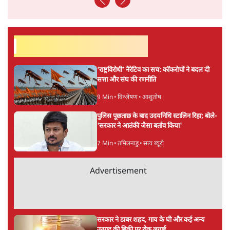
अनन्त मित्तल
लेखक वरिष्ठ पत्रकार हैं एवं 'अमेरिकी इतिहास की रूपरेखा' पुस्तक के
अनुवादक हैं।
अनन्त मित्तल
की और स्टोरी पढ़ें
अगली खबर लोड हो रही है...
ताजा खबरें
जनता का 2.32 करोड़ रोज़ाना खर्चः योगी सरकार ने
विज्ञापनों पर उड़ाने में मोदी 3.0 को भी पीछे छोड़ा
7 Min
•
उत्तर प्रदेश