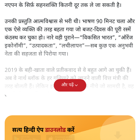
मोदी सरकार का बजट 2026 बड़े बदलाव का वादा करता दिखता है,
लेकिन क्या वह देहलीज़ पार कर पाया? नीतिगत झिझक, अधूरे सुधार
और ठहरे फैसलों के बीच बजट की आलोचनात्मक समीक्षा पढ़िए।
निर्मला सीतारमण जब 1 फ़रवरी
2026 को अपना नौवाँ केंद्रीय
बजट पेश करने उठीं तो वे आसानी से रिकॉर्ड बुक में दर्ज हो गईं।
लेकिन उसके बाद जो आया, उसने साफ़ दिखा दिया कि बिना
नएपन के सिर्फ़ सहनशक्ति कितनी दूर तक ले जा सकती है।
उनकी प्रस्तुति आत्मविश्वास से भरी थी। भाषण 90 मिनट चला और
एक ऐसे व्यक्ति की तरह बहता गया जो बजट‑दिवस की पूरी रस्में
कंठस्थ कर चुका हो। नारे वही पुराने—“विकसित भारत”, “ऑरेंज
इकोनॉमी”, “उत्पादकता”, “लचीलापन”—सब कुछ एक अनुभवी
नेता की सहजता से पिरोया गया।