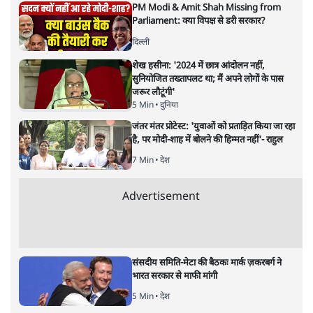
यह बजट नीतिगत नतीजों से ज़्यादा घोषणाओं पर टिका क्यों दिखता
है? आंकड़ों, ज़मीनी हकीकत और वादों के बीच घोषणा-प्रधान बजट
की आलोचनात्मक पड़ताल।
केंद्रीय वित्तमंत्री निर्मला सीतारमण द्वारा
संसद में प्रस्तुत साल
2026—27 का केंद्रीय बजट बीजेपी और प्रधानमंत्री नरेंद्र मोदी
द्वारा साल 2014 में जारी घोषणा पत्र की तरह वायदों का पुलिंदा
है। बजट में अधिकांश योजनाओं का साल—दो साल में तो
अर्थव्यवस्था पर कोई असर दिखता प्रतीत नहीं होता। इसकी वजह
दुर्लभ खनिज गलियारे से लेकर नए जलमार्गों के विकास तक
लगभग सभी बड़ी परियोजनाओं के लागू होने की अवधि खासी लंबी
होना है। इसी तरह रोजगार संवर्धन के दावे वाली पर्यटन सुविधाओं
के विस्तार एवं उनके लिए टूरिस्ट गाइड आदि के प्रशिक्षण एवं पैरा
मेडिकल सेवाओं के लिए प्रशिक्षण सुविधाओं की स्थापना अथवा