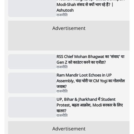
धरने पर बैठे केजरीवाल-सिसोदिया
5 Min
•
देश
•
नेशनल ब्यूरो
RSS जेन अल्फा संवादः दिपके ने कहा- 70-80 साल
के बुजुर्ग से जेन जी को क्या मिलेगा
7 Min
•
देश
•
राजनीतिक ब्यूरो
'गूंगी गुड़िया' वाले तंज पर एनसीपी ने कांग्रेस से पूछा-
क्या आप इंदिरा गांधी का अपमान सही मानते हैं?
5 Min
•
महाराष्ट्र
•
मुंबई ब्यूरो
Advertisement
122455
पाठकों की पसन्द