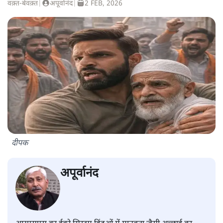
वक़्त-बेवक़्त
|
अपूर्वानंद
|
2 FEB, 2026
दीपक
अपूर्वानंद