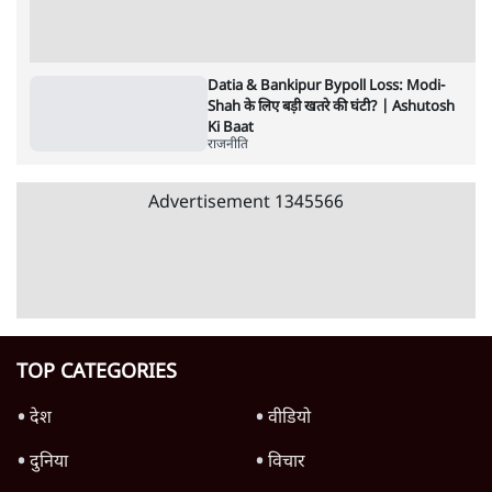
RSS नेता की जंतर मंतर आंदोलन पर टिप्पणी- सीधे
फायरिंग कराता, महिलाओं का रेप करवाता
4 Min
•
देश
शिक्षा संस्थान ‘विद्यार्थी’ नहीं, ‘अनुयायी’ तैयार कर
रहे, राहुल गांधी के बयान से छिड़ी नई बहस
6 Min
•
वक़्त-बेवक़्त
इंस्टाग्राम पर आरक्षण हटाओ आंदोलन का शिगूफा,
क्या Gen Z एकता तोड़ने की मुहिम?
7 Min
•
देश
Advertisement
क्या 95 साल पुराने भारतीय सांख्यिकी संस्थान की
स्वायत्तता पर भी अब मंडरा रहा ख़तरा?
8 Min
•
विश्लेषण
जंतर-मंतर पर युवा आक्रोश के बाद संघ की बेचैनी
क्यों बढ़ी? प्रो. अपूर्वानंद ने बताईं 5 बड़ी वजहें