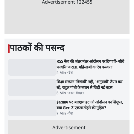
जंतर मंतर प्रोटेस्ट: 'युवाओं को प्रताड़ित किया जा रहा
है, पर मोदी-शाह में बोलने की हिम्मत नहीं'- राहुल
7 Min
•
देश
Advertisement
संसदीय समिति-मेटा की बैठकः मार्क ज़करबर्ग ने
भारत सरकार से माफी मांगी
5 Min
•
देश
शाह के ख़िलाफ़ संसद में विपक्ष का मार्च, 'गृह मंत्री
मुंह छुपा रहे हैं क्योंकि वो छात्रों के गुनहगार हैं'
5 Min
•
देश
ताजा वीडियो