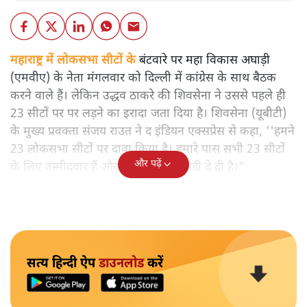
महाराष्ट्र में लोकसभा सीटों के बंटवारे पर महा विकास अघाड़ी
(एमवीए) के नेता मंगलवार को दिल्ली में कांग्रेस के साथ बैठक
करने वाले हैं। लेकिन उद्धव ठाकरे की शिवसेना ने उससे पहले ही
23 सीटों पर पर लड़ने का इरादा जता दिया है। शिवसेना (यूबीटी)
के मुख्य प्रवक्ता संजय राउत ने द इंडियन एक्सप्रेस से कहा, ''हमने
23 लोकसभा सीटों पर दावा किया है। हमारे पास सभी 23 सीटों
और पढ़ें
के लिए उम्मीदवार हैं और हमने उन्हें हरी झंडी दे दी है।”
सत्य हिन्दी ऐप
डाउनलोड
करें