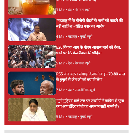
शेख हसीना की प्रेस कॉन्फ्रेंस में शामिल हुए क्रिकेटर
शाकिब अल हसन के घर पर पेट्रोल बम से हमला
5 Min
•
दुनिया
गैस भंडार बढ़ाने के लिए क्या उपभोक्ताओं पर सरकार
लगाएगी नई लेवी, रायटर्स की रिपोर्ट
5 Min
•
देश
Advertisement
PM Modi & Amit Shah Missing from
Parliament: क्या विपक्ष से डरी सरकार?
दिल्ली
शेख हसीना: '2024 में छात्र आंदोलन नहीं,
सुनियोजित तख्तापलट था; मैं अपने लोगों के पास
जरूर लौटूंगी'
5 Min
•
दुनिया