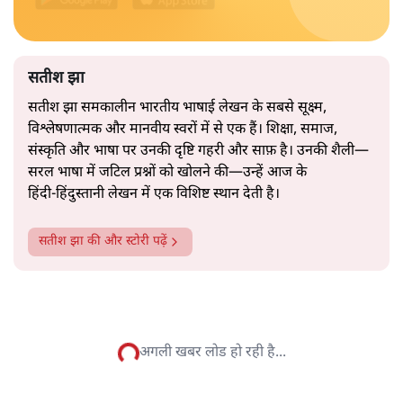
2019 के बही‑खाता वाले प्रतीकवाद से वे बहुत आगे आ चुकी हैं।
अब वे नार्थ ब्लॉक के हर गलियारे को जानने वाली वित्त मंत्री की
और पढ़ें
तरह बोलती हैं। लेकिन इस आत्मविश्वास के नीचे जो सामग्री है, वह
उतनी ही अनुमानित और दोहराव भरी।
सत्य हिन्दी ऐप
डाउनलोड
करें
सतीश झा
सतीश झा समकालीन भारतीय भाषाई लेखन के सबसे सूक्ष्म,
विश्लेषणात्मक और मानवीय स्वरों में से एक हैं। शिक्षा, समाज,
संस्कृति और भाषा पर उनकी दृष्टि गहरी और साफ़ है। उनकी शैली—
सरल भाषा में जटिल प्रश्नों को खोलने की—उन्हें आज के