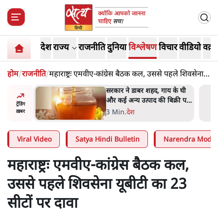
देश
राज्य
राजनीति
दुनिया
विश्लेषण
विचार
वीडियो
वक़्त
होम
/
राजनीति
/
महाराष्ट्रः एमवीए-कांग्रेस बैठक कल, उससे पहले शिवसेना
यूबीटी का 23 सीटों पर दावा
ाय के घी
'महाराष्ट्र में गैर बीजेपी वोटरों के
बिक्री पर
नामों को काटने की बड़ी साज़िश'-
ट्रेंडिंग
रोहित पवार का आरोप
4 Min
.
महाराष्ट्र
ख़बर
Viral Video
Satya Hindi Bulletin
Narendra Modi
महाराष्ट्रः एमवीए-कांग्रेस बैठक कल,
उससे पहले शिवसेना यूबीटी का 23
सीटों पर दावा