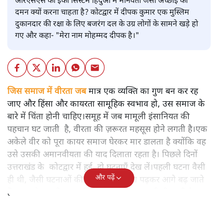
आरएसएस का ईको सिस्टम हिंदुओं में मानवता जैसी अच्छाई का
दमन क्यों करना चाहता है? कोटद्वार में दीपक कुमार एक मुस्लिम
दुकानदार की रक्षा के लिए बजरंग दल के उग्र लोगों के सामने खड़े हो
गए और कहा- "मेरा नाम मोहम्मद दीपक है।"
जिस समाज में वीरता जब
मात्र एक व्यक्ति का गुण बन कर रह
जाए और हिंसा और कायरता सामूहिक स्वभाव हो, उस समाज के
बारे में चिंता होनी चाहिए।समूह में जब मामूली इंसानियत की
पहचान घट जाती है, वीरता की ज़रूरत महसूस होने लगती है।एक
अकेले वीर को पूरा कायर समाज घेरकर मार डालता है क्योंकि वह
उसे उसकी अमानवीयता की याद दिलाता रहता है। पिछले दिनों
उत्तराखंड के कोटद्वार में हुई दो घटनाएँ देख लें।पहली घटना वैसी
और पढ़ें
ही थी, जैसी घटनाओं की खबर हम रोज़ाना पढ़कर आगे बढ़ जाते
हैं।भारत के तक़रीबन हर हिस्से से ऐसी खबर आती ही रहती है।