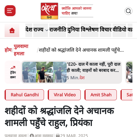
देश
राज्य
राजनीति
दुनिया
विश्लेषण
विचार
वीडियो
वक़्त
पुलवामा
होम
/
/
शहीदों को श्रद्धांजलि देने अचानक शामली पहुँचे
हमला
राहुल, प्रियंका
 के पीछे
'E20- दाल में काला नहीं, पूरी दाल
्टरकार्ड
ही काली; वाहनों को बरबाद कर
ट्रेंडिंग
र्चा
रहा है इथेनॉल': राहुल
5 Min
.
देश
ख़बर
Rahul Gandhi
Viral Video
Amit Shah
Satya
शहीदों को श्रद्धांजलि देने अचानक
शामली पहुँचे राहुल, प्रियंका
पुलवामा हमला
|
आस मुहम्मद
|
29 MAR, 2025