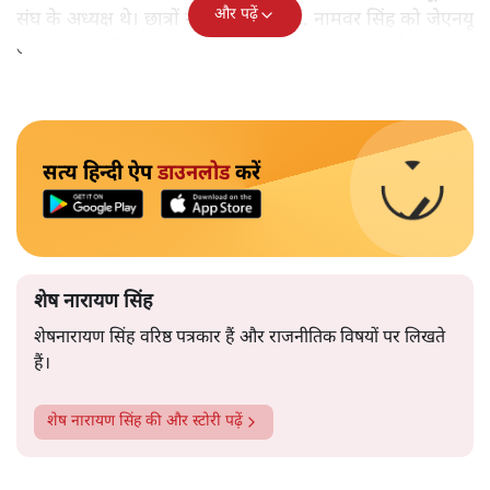
और पढ़ें
संघ के अध्यक्ष थे। छात्रों ने माँग की कि डॉ. नामवर सिंह को जेएनयू
लाया जाय। और डॉ. नामवर सिंह को लाने का फ़ैसला हो गया।
सत्य हिन्दी ऐप
डाउनलोड
करें
शेष नारायण सिंह
शेषनारायण सिंह वरिष्ठ पत्रकार हैं और राजनीतिक विषयों पर लिखते
हैं।
शेष नारायण सिंह
की और स्टोरी पढ़ें