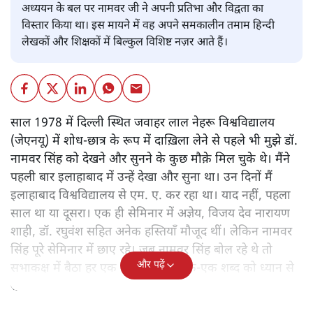
अध्ययन के बल पर नामवर जी ने अपनी प्रतिभा और विद्वता का
विस्तार किया था। इस मायने में वह अपने समकालीन तमाम हिन्दी
लेखकों और शिक्षकों में बिल्कुल विशिष्ट नज़र आते हैं।
साल 1978 में दिल्ली स्थित जवाहर लाल नेहरू विश्वविद्यालय
(जेएनयू) में शोध-छात्र के रूप में दाख़िला लेने से पहले भी मुझे डॉ.
नामवर सिंह को देखने और सुनने के कुछ मौक़े मिल चुके थे। मैंने
पहली बार इलाहाबाद में उन्हें देखा और सुना था। उन दिनों मैं
इलाहाबाद विश्वविद्यालय से एम. ए. कर रहा था। याद नहीं, पहला
साल था या दूसरा। एक ही सेमिनार में अज्ञेय, विजय देव नारायण
शाही, डॉ. रघुवंश सहित अनेक हस्तियाँ मौजूद थीं। लेकिन नामवर
सिंह पूरे सेमिनार में छाए रहे। जब नामवर सिंह बोल रहे थे तो
और पढ़ें
सभाकक्ष में बैठा हर एक व्यक्ति उनके एक-एक शब्द को ध्यान से
सुन रहा था।