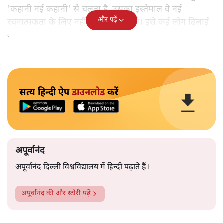
'कहानी नई कहानी' से चलता है, उसका इस्तेमाल वे नई
और पढ़ें
रचनात्मकता के लिए नहीं करते दिखाई देते। इसे कई लोग ढिलाई
कहते हैं।
सत्य हिन्दी ऐप
डाउनलोड
करें
अपूर्वानंद
अपूर्वानंद दिल्ली विश्वविद्यालय में हिन्दी पढ़ाते हैं।
अपूर्वानंद
की और स्टोरी पढ़ें