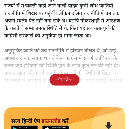
राज्यों में मध्यवर्त्ती कही जाने वाली यादव-कुर्मी-लोध जातियाँ
राजनीति में शिखर पर पहुँचीं। लेकिन दलित राजनीति में तब तक
अपनी स्वतंत्र पैठ नहीं बना सके थे। यद्यपि नौकरशाही में आरक्षण
के चलते वे सम्माजनक स्थिति में थे, किंतु यह सब कुछ पूर्व की
कांग्रेसी सरकारों की अनुकंपा ही माना जाता था।
अनुसूचित जाति को तब राजनीति में हरिजन बोलते थे, जो उन्हें
अपमान जनक लगता था। लेकिन कांग्रेस में सवर्ण आधिपत्य के
चलते वहाँ हरिजनों की स्थिति हक़ के साथ कुछ लेने की नहीं थी।
उनका खाता-पीता वर्ग अपनी दोयम दर्जे की स्थिति से खिन्न था।
और पढ़ें
नौकरियों में आरक्षण के बूते वे समृद्ध तो हुए, मगर समृद्धि के साथ
जो आत्म-सम्मान चाहिए था, वह नहीं मिल रहा था।
सत्य हिन्दी ऐप
डाउनलोड
करें