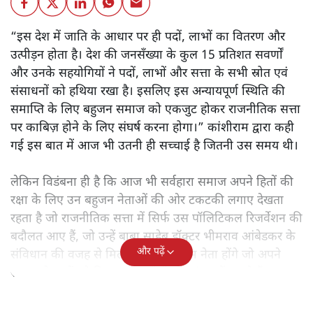
“इस देश में जाति के आधार पर ही पदों, लाभों का वितरण और
उत्पीड़न होता है। देश की जनसँख्या के कुल 15 प्रतिशत सवर्णों
और उनके सहयोगियों ने पदों, लाभों और सत्ता के सभी स्रोत एवं
संसाधनों को हथिया रखा है। इसलिए इस अन्यायपूर्ण स्थिति की
समाप्ति के लिए बहुजन समाज को एकजुट होकर राजनीतिक सत्ता
पर काबिज़ होने के लिए संघर्ष करना होगा।” कांशीराम द्वारा कही
गई इस बात में आज भी उतनी ही सच्चाई है जितनी उस समय थी।
लेकिन विडंबना ही है कि आज भी सर्वहारा समाज अपने हितों की
रक्षा के लिए उन बहुजन नेताओं की ओर टकटकी लगाए देखता
रहता है जो राजनीतिक सत्ता में सिर्फ उस पॉलिटिकल रिजर्वेशन की
बदौलत आए हैं, जो उन्हें बाबा साहेब डॉक्टर भीमराव आंबेडकर के
और पढ़ें
संविधान की वजह से मिला। ऐसे बहुत कम नेता होंगे जो अपने
समाज के मुद्दों को विधानसभाओं में और संसद में उठाते हैं।