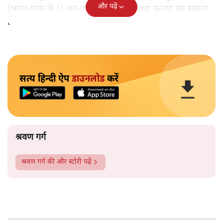
और पढ़ें
(भारत-पाक के !) जन-जन को जोड़ने का बड़ा कारण बन सकता
है!‘
सत्य हिन्दी ऐप
डाउनलोड
करें
श्रवण गर्ग
श्रवण गर्ग
की और स्टोरी पढ़ें