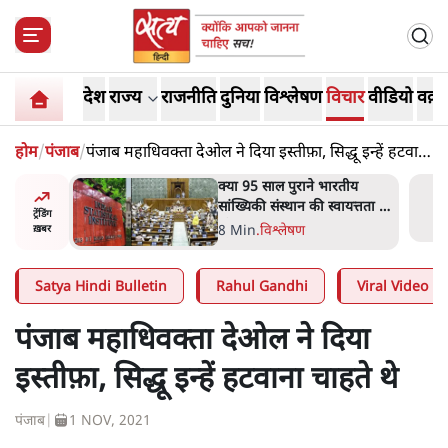
देश
राज्य
राजनीति
दुनिया
विश्लेषण
विचार
वीडियो
वक़्त
होम
/
पंजाब
/
पंजाब महाधिवक्ता देओल ने दिया इस्तीफ़ा, सिद्धू इन्हें हटवाना
चाहते थे
दास्तान-
क्या 95 साल पुराने भारतीय
े 5 नहीं,
सांख्यिकी संस्थान की स्वायत्तता पर
ट्रेंडिंग
भी अब मंडरा रहा ख़तरा?
8 Min
.
विश्लेषण
ख़बर
Satya Hindi Bulletin
Rahul Gandhi
Viral Video
पंजाब महाधिवक्ता देओल ने दिया
इस्तीफ़ा, सिद्धू इन्हें हटवाना चाहते थे
पंजाब
|
1 NOV, 2021