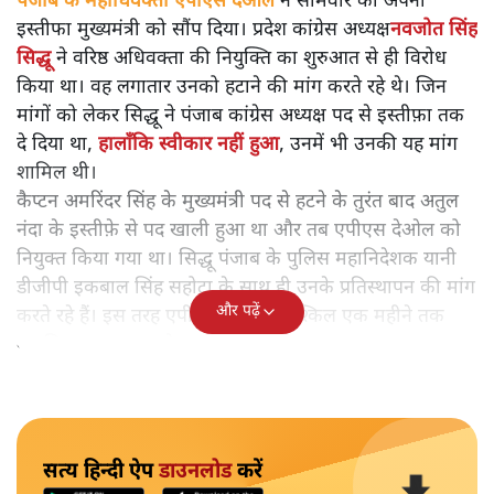
पंजाब के महाधिवक्ता एपीएस देओल
ने सोमवार को अपना
इस्तीफा मुख्यमंत्री को सौंप दिया। प्रदेश कांग्रेस अध्यक्ष
नवजोत सिंह
सिद्धू
ने वरिष्ठ अधिवक्ता की नियुक्ति का शुरुआत से ही विरोध
किया था। वह लगातार उनको हटाने की मांग करते रहे थे। जिन
मांगों को लेकर सिद्धू ने पंजाब कांग्रेस अध्यक्ष पद से इस्तीफ़ा तक
दे दिया था,
हालाँकि स्वीकार नहीं हुआ
, उनमें भी उनकी यह मांग
शामिल थी।
कैप्टन अमरिंदर सिंह के मुख्यमंत्री पद से हटने के तुरंत बाद अतुल
नंदा के इस्तीफ़े से पद खाली हुआ था और तब एपीएस देओल को
नियुक्त किया गया था। सिद्धू पंजाब के पुलिस महानिदेशक यानी
डीजीपी इकबाल सिंह सहोटा के साथ ही उनके प्रतिस्थापन की मांग
और पढ़ें
करते रहे हैं। इस तरह एपीएस देओल बमुश्किल एक महीने तक
महाधिवक्ता पद पर रहे।
सत्य हिन्दी ऐप
डाउनलोड
करें