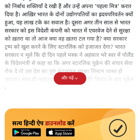
को निर्बाध शक्तियाँ दे रखी हैं और उन्हें अपना 'पहला मित्र' करार
दिया है। आख़िर भारत के दोनों उद्योगपतियों का ह्रदयपरिवर्तन क्यों
हुआ, यह लाख टके का सवाल है। दूसरा अगर तीन साल से भारत
सरकार को इस विदेशी कंपनी को भारत में एयरवेज देने से सुरक्षा
को ख़तरा था तो आज क्या वह ख़तरा टल गया है? क्या सरकार
ट्रम्प को खुश करने के लिए स्टारलिंक को इजाजत देगा? भारत
सरकार न भूले कि दो दिन पहले मस्क ने अहंकार भरे स्वर में पोलैंड
के विदेशमंत्री से कहा था कि अगर स्टारलिंक यूक्रेन की संचार सेवा
रोक दे तो उस देश का पूरा फ्रंटलाइन सुरक्षा सिस्टम ध्वस्त हो
और पढ़ें
जाएगा। साथ ही व्हाइटहाउस में ट्रम्प-जेलेंस्की विवाद के बाद यूक्रेन
की सभी इंटेलिजेंस शेयरिंग रोक दी गयी थी।
सत्य हिन्दी ऐप
डाउनलोड
करें