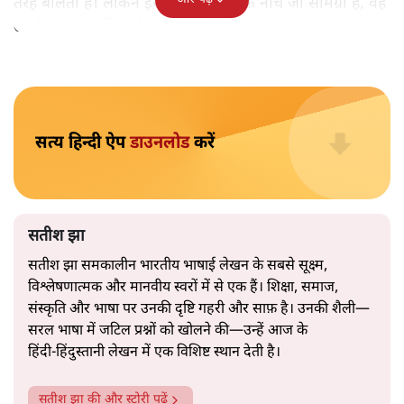
अब वे नार्थ ब्लॉक के हर गलियारे को जानने वाली वित्त मंत्री की
और पढ़ें
तरह बोलती हैं। लेकिन इस आत्मविश्वास के नीचे जो सामग्री है, वह
उतनी ही अनुमानित और दोहराव भरी।
सत्य हिन्दी ऐप
डाउनलोड
करें
सतीश झा
सतीश झा समकालीन भारतीय भाषाई लेखन के सबसे सूक्ष्म,
विश्लेषणात्मक और मानवीय स्वरों में से एक हैं। शिक्षा, समाज,
संस्कृति और भाषा पर उनकी दृष्टि गहरी और साफ़ है। उनकी शैली—
सरल भाषा में जटिल प्रश्नों को खोलने की—उन्हें आज के
हिंदी‑हिंदुस्तानी लेखन में एक विशिष्ट स्थान देती है।