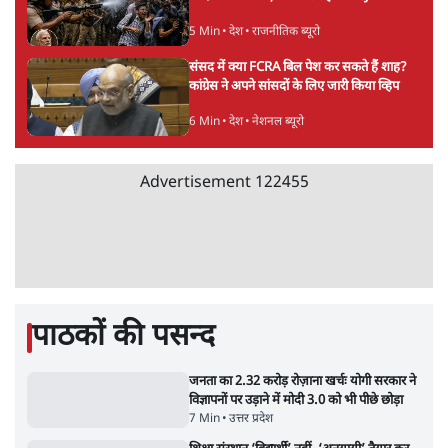
पीएम मोदी लाल किले से बताएं पैलेट गन चलाने का
आदेश किसका था, जंतर मंतर हमाराः CJP
5 Min
•
देश
•
राजनीतिक ब्यूरो
संसद में क्या FCRA बिल पेश कर सकते हैं शाह?
कांग्रेस ने अपने सांसदों के लिए जारी किया व्हिप
6 Min
•
देश
•
नेशनल ब्यूरो
Advertisement
122455
पाठकों की पसन्द
जनता का 2.32 करोड़ रोज़ाना खर्चः योगी सरकार ने
विज्ञापनों पर उड़ाने में मोदी 3.0 को भी पीछे छोड़ा