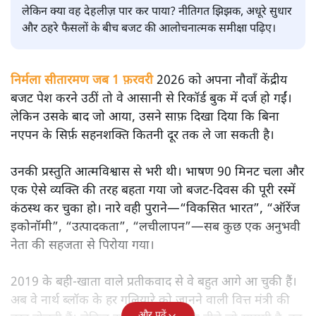
लेकिन क्या वह देहलीज़ पार कर पाया? नीतिगत झिझक, अधूरे सुधार
और ठहरे फैसलों के बीच बजट की आलोचनात्मक समीक्षा पढ़िए।
निर्मला सीतारमण जब 1 फ़रवरी
2026 को अपना नौवाँ केंद्रीय
बजट पेश करने उठीं तो वे आसानी से रिकॉर्ड बुक में दर्ज हो गईं।
लेकिन उसके बाद जो आया, उसने साफ़ दिखा दिया कि बिना
नएपन के सिर्फ़ सहनशक्ति कितनी दूर तक ले जा सकती है।
उनकी प्रस्तुति आत्मविश्वास से भरी थी। भाषण 90 मिनट चला और
एक ऐसे व्यक्ति की तरह बहता गया जो बजट‑दिवस की पूरी रस्में
कंठस्थ कर चुका हो। नारे वही पुराने—“विकसित भारत”, “ऑरेंज
इकोनॉमी”, “उत्पादकता”, “लचीलापन”—सब कुछ एक अनुभवी
नेता की सहजता से पिरोया गया।
2019 के बही‑खाता वाले प्रतीकवाद से वे बहुत आगे आ चुकी हैं।