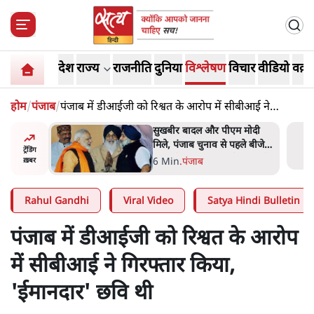
देश
राज्य
राजनीति
दुनिया
विश्लेषण
विचार
वीडियो
वक़्त
होम
/
पंजाब
/
पंजाब में डीआईजी को रिश्वत के आरोप में सीबीआई ने
गिरफ्तार किया, 'ईमानदार' छवि थी
 रांची में
सुखबीर बादल और पीएम मोदी
ेस्ट कर रही
मिले, पंजाब चुनाव से पहले बीजेपी-
ट्रेंडिंग
अकाली दल गठबंधन की अटकलें
6 Min
.
पंजाब
ख़बर
तेज
Rahul Gandhi
Viral Video
Satya Hindi Bulletin
पंजाब में डीआईजी को रिश्वत के आरोप
में सीबीआई ने गिरफ्तार किया,
'ईमानदार' छवि थी