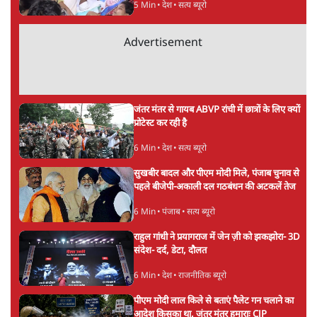
बेनतीजा, आंदोलन जारी
5 Min
•
देश
•
सत्य ब्यूरो
Advertisement
जंतर मंतर से गायब ABVP रांची में छात्रों के लिए क्यों
प्रोटेस्ट कर रही है
6 Min
•
देश
•
सत्य ब्यूरो
सुखबीर बादल और पीएम मोदी मिले, पंजाब चुनाव से
पहले बीजेपी-अकाली दल गठबंधन की अटकलें तेज
6 Min
•
पंजाब
•
सत्य ब्यूरो
राहुल गांधी ने प्रयागराज में जेन ज़ी को झकझोरा- 3D
संदेश- दर्द, डेटा, दौलत
6 Min
•
देश
•
राजनीतिक ब्यूरो