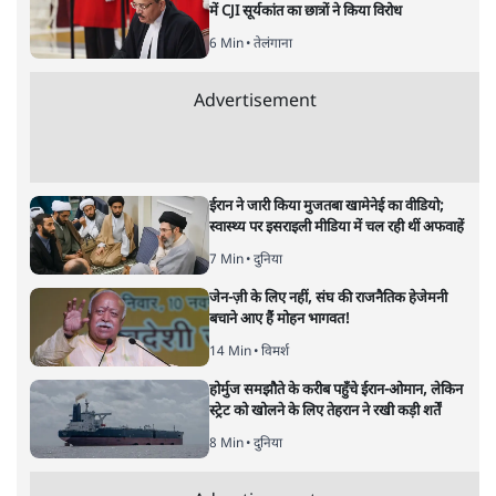
NALSAR दीक्षांत समारोह के मुख्य अतिथि के रूप
में CJI सूर्यकांत का छात्रों ने किया विरोध
6 Min
•
तेलंगाना
Advertisement
ईरान ने जारी किया मुजतबा खामेनेई का वीडियो;
स्वास्थ्य पर इसराइली मीडिया में चल रही थीं अफवाहें
7 Min
•
दुनिया
जेन-ज़ी के लिए नहीं, संघ की राजनैतिक हेजेमनी
बचाने आए हैं मोहन भागवत!
14 Min
•
विमर्श
होर्मुज समझौते के करीब पहुँचे ईरान-ओमान, लेकिन
स्ट्रेट को खोलने के लिए तेहरान ने रखी कड़ी शर्तें
8 Min
•
दुनिया