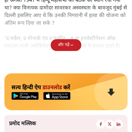
ही अगस्त 1947 में हिन्दू महासभा की बैठक का स्वांग रचा गया
था? क्या विनायक दामोदर सावरकर अस्वस्थता के बावजूद मुंबई से
दिल्ली इसलिए आए थे कि उनकी निगरानी में हत्या की योजना को
अंतिम रूप दिया जा सके ?
'द मर्डरर, द मोनार्क एंड द फ़कीर : अ न्यू इनवेस्टीगेशन ऑफ़
और पढ़ें
महात्मा गांधी असेशिनेशन' नामक किताब से ये सवाल उठते हैं।
सत्य हिन्दी ऐप
डाउनलोड
करें
प्रमोद मल्लिक