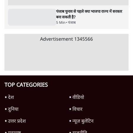
जनता का 2.32 करोड़ रोज़ाना खर्चः योगी सरकार ने
विज्ञापनों पर उड़ाने में मोदी 3.0 को भी पीछे छोड़ा
7 Min
•
उत्तर प्रदेश
शिक्षा संस्थान ‘विद्यार्थी’ नहीं, ‘अनुयायी’ तैयार कर
रहे, राहुल गांधी के बयान से छिड़ी नई बहस
6 Min
•
वक़्त-बेवक़्त
क्या 95 साल पुराने भारतीय सांख्यिकी संस्थान की
स्वायत्तता पर भी अब मंडरा रहा ख़तरा?
8 Min
•
विश्लेषण
Advertisement
उलटबांसीः राष्ट्र के चरित्र की मरम्मत जारी है
11 Min
•
व्यंग्य/उलटबाँसी
जंतर-मंतर पर युवा आक्रोश के बाद संघ की बेचैनी
क्यों बढ़ी? प्रो. अपूर्वानंद ने बताईं 5 बड़ी वजहें
7 Min
•
विश्लेषण