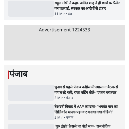
3 Min
•
देश
•
नेशनल ब्यूरो
'अमित शाह के संसद में आने पर विचार करे सरकार':
राज्यसभा सभापति ने केंद्र से कहा
5 Min
•
देश
•
नेशनल ब्यूरो
Advertisement
जनता का 2.32 करोड़ रोज़ाना खर्चः योगी सरकार ने
विज्ञापनों पर उड़ाने में मोदी 3.0 को भी पीछे छोड़ा
7 Min
•
उत्तर प्रदेश
•
नेशनल ब्यूरो
उलटबांसीः राष्ट्र के चरित्र की मरम्मत जारी है
11 Min
•
व्यंग्य/उलटबाँसी
•
मुकेश कुमार
भागवत बोले- 'जेन ज़ी पर आँख मूंदकर भरोसा,