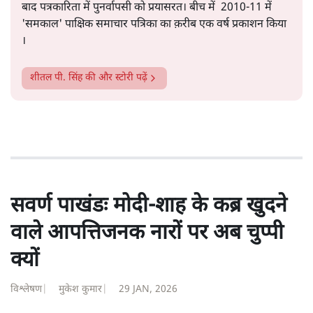
सत्य हिन्दी ऐप
डाउनलोड
करें
शीतल पी. सिंह
1984 से अमर उजाला, चौथी दुनिया, इंडिया टुडे, समय सूत्रधार,
स्वतंत्र भारत, दैनिक जागरण आदि में 1993 तक लगातार रिपोर्टिंग
की। इसके बाद पारिवारिक व्यवसाय में क़रीब दो दशक गुज़ारने के
बाद पत्रकारिता में पुनर्वापसी को प्रयासरत। बीच में 2010-11 में
'समकाल' पाक्षिक समाचार पत्रिका का क़रीब एक वर्ष प्रकाशन किया
।
शीतल पी. सिंह
की और स्टोरी पढ़ें