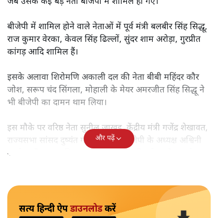
जब उसके कई बड़े नेता बीजेपी में शामिल हो गए।
बीजेपी में शामिल होने वाले नेताओं में पूर्व मंत्री बलबीर सिंह सिद्धू,
राज कुमार वेरका, केवल सिंह ढिल्लों, सुंदर शाम अरोड़ा, गुरप्रीत
कांगड़ आदि शामिल हैं।
इसके अलावा शिरोमणि अकाली दल की नेता बीबी महिंदर कौर
जोश, सरूप चंद सिंगला, मोहाली के मेयर अमरजीत सिंह सिद्धू ने
भी बीजेपी का दामन थाम लिया।
इस मौके पर वरिष्ठ नेता सुनील जाखड़, केंद्रीय मंत्री गजेंद्र शेखावत,
और पढ़ें
राज्यसभा सांसद दुष्यंत गौतम, पंजाब बीजेपी के अध्यक्ष अश्विनी
शर्मा, राष्ट्रीय महासचिव तरुण चुघ व कई वरिष्ठ नेता मौजूद रहे।
सत्य हिन्दी ऐप
डाउनलोड
करें