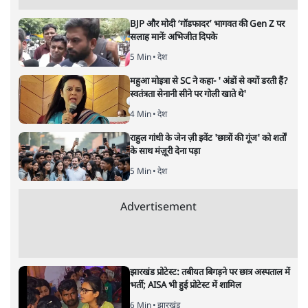
भारत–यूरोप संवाद: दूरदर्शी रणनीति या
हालात से उपजा मोड़?
विश्लेषण
|
सतीश झा
|
29 JAN, 2026
भारत ईयू मुक्त व्यापार समझौताः ईयू अध्यक्ष उर्सुला वॉन डेर लेयेन और
पीएम मोदी
सतीश झा
भारत-यूरोपीय संघ मुक्त व्यापार समझौताः क्या यूरोप की ओर भारत
का झुकाव एक लंबा रणनीतिक नज़रिया है या वैश्विक दबावों और