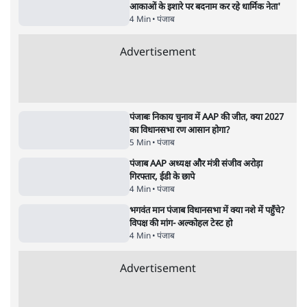
आंदोलन देश-विरोधी नहीं'; अतुल लिमये बोले थे-
'एंटी नेशनल'
6 Min
•
देश
•
नेशनल ब्यूरो
अतीक अहमद के बेटे अबान अहमद की सड़क हादसे
में मौत, जेल में बंद भाई से मिलने जा रहे थे
5 Min
•
उत्तर प्रदेश
•
लखनऊ ब्यूरो
शेख हसीना की प्रेस कॉन्फ्रेंस में शामिल हुए क्रिकेटर
शाकिब अल हसन के घर पर पेट्रोल बम से हमला
5 Min
•
दुनिया
•
विदेश डेस्क
Advertisement
122455
पाठकों की पसन्द