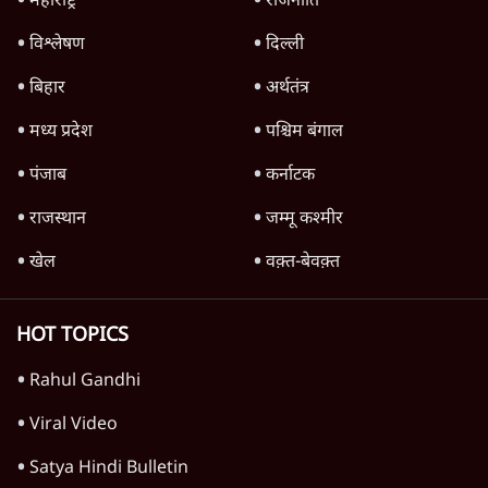
मैं अपने सारे सर्टिफिकेट दिखाने को तैयार, मोदी जी
भी अपनी डिग्री दिखाएंः दिपके
4 Min
•
देश
Advertisement
'महाराष्ट्र में गैर बीजेपी वोटरों के नामों को काटने की
बड़ी साज़िश'- रोहित पवार का आरोप
4 Min
•
महाराष्ट्र
राहुल गांधी ने कहा- अमित शाह ने ही छात्रों पर पैलेट
गन चलवाई, सरकार का आरोपों से इंकार
11 Min
•
देश
Advertisement
1224333