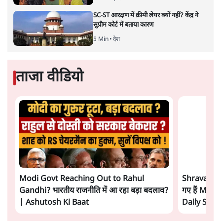
अमेरिकी अनिश्चितता की वजह से उठाया गया एक कदम है? वरिष्ठ
पत्रकार सतीश झा का आकलनः
कूटनीति में समय ही सबसे
बड़ा कारक होता है। भारत का यूरोप की
ओर ताज़ा झुकाव—जिसका ठोस रूप हाल ही में संपन्न भारत–
यूरोपीय संघ मुक्त व्यापार समझौते (एफ़टीए) में दिखाई देता है—
किसी दीर्घकालिक रणनीतिक दूरदृष्टि की पराकाष्ठा कम, और
परिस्थितियों के दबाव में लिया गया एक तेज़ निर्णय अधिक लगता
और पढ़ें
है।
सत्य हिन्दी ऐप
डाउनलोड
करें
सतीश झा
सतीश झा समकालीन भारतीय भाषाई लेखन के सबसे सूक्ष्म,