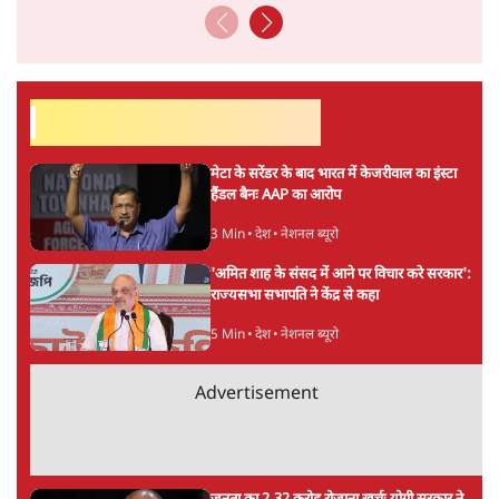
विश्लेषणात्मक और मानवीय स्वरों में से एक हैं। शिक्षा, समाज,
संस्कृति और भाषा पर उनकी दृष्टि गहरी और साफ़ है। उनकी शैली—
सरल भाषा में जटिल प्रश्नों को खोलने की—उन्हें आज के
हिंदी‑हिंदुस्तानी लेखन में एक विशिष्ट स्थान देती है।
सतीश झा
की और स्टोरी पढ़ें
अगली खबर लोड हो रही है...
ताजा खबरें
'E20- दाल में काला नहीं, पूरी दाल ही काली; वाहनों
को बरबाद कर रहा है इथेनॉल': राहुल
5 Min
•
देश