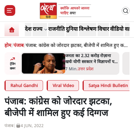
देश
राज्य
राजनीति
दुनिया
विश्लेषण
विचार
वीडियो
वक़्त
होम
/
पंजाब
/
पंजाब: कांग्रेस को जोरदार झटका, बीजेपी में शामिल हुए कई
दिग्गज
ोज़ाना
उलटबांसीः राष्ट्र के चरित्र की मरम्मत
्ञापनों पर
जारी है
ट्रेंडिंग
भी पीछे
11 Min
.
व्यंग्य/उलटबाँसी
ख़बर
Rahul Gandhi
Viral Video
Satya Hindi Bulletin
पंजाब: कांग्रेस को जोरदार झटका,
बीजेपी में शामिल हुए कई दिग्गज
पंजाब
|
4 JUN, 2022