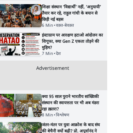
शिक्षा संस्थान ‘विद्यार्थी’ नहीं, ‘अनुयायी’
तैयार कर रहे, राहुल गांधी के बयान से
छिड़ी नई बहस
6 Min
•
वक़्त-बेवक़्त
इंस्टाग्राम पर आरक्षण हटाओ आंदोलन का
शिगूफा, क्या Gen Z एकता तोड़ने की
मुहिम?
7 Min
•
देश
Advertisement
क्या 95 साल पुराने भारतीय सांख्यिकी
संस्थान की स्वायत्तता पर भी अब मंडरा
रहा ख़तरा?
8 Min
•
विश्लेषण
जंतर-मंतर पर युवा आक्रोश के बाद संघ
की बेचैनी क्यों बढ़ी? प्रो. अपूर्वानंद ने