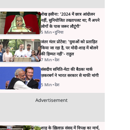
शेख हसीना: '2024 में छात्र आंदोलन
नहीं, सुनियोजित तख्तापलट था; मैं अपने
लोगों के पास जरूर लौटूंगी'
5 Min
•
दुनिया
जंतर मंतर प्रोटेस्ट: 'युवाओं को प्रताड़ित
किया जा रहा है, पर मोदी-शाह में बोलने
की हिम्मत नहीं'- राहुल
7 Min
•
देश
संसदीय समिति-मेटा की बैठकः मार्क
ज़करबर्ग ने भारत सरकार से माफी मांगी
5 Min
•
देश
Advertisement
शाह के ख़िलाफ़ संसद में विपक्ष का मार्च,