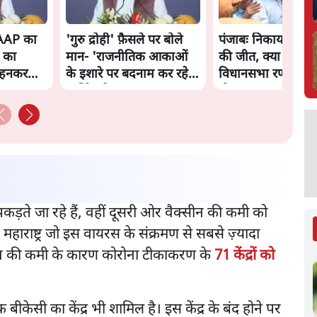
 AAP का
'गुरु द्रोही' फ़ैसले पर बोले
पंजाबः निकाय चुनाव 
 का
मान- 'राजनीतिक आकाओं
की जीत, क्या 2027
पहनकर
के इशारे पर बदनाम कर रहे
विधानसभा रण आसा
'
धार्मिक नेता'
होगा?
पकड़ते जा रहे हैं, वहीं दूसरी ओर वैक्सीन की कमी को
महाराष्ट्र जो इस वायरस के संक्रमण से सबसे ज़्यादा
ैक्सीन की कमी के कारण कोरोना टीकाकरण के
71 केंद्रों को
क बीकेसी का केंद्र भी शामिल है। इस केंद्र के बंद होने पर