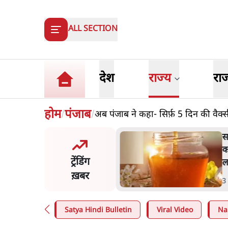
ALL SECTION
देश
राज्य
रा
होम
पंजाब
अब पंजाब ने कहा- सिर्फ़ 5 दिन की वैक्
/
/
स पूछताछ के बाद उदयनिधि
स
िन रिहा; बोले- 'सरकार ने
क
ट्रेंडिंग
 जैसा बर्ताव किया'
ल
ख़बर
n
.
तमिलनाडु
3
Satya Hindi Bulletin
Viral Video
Na