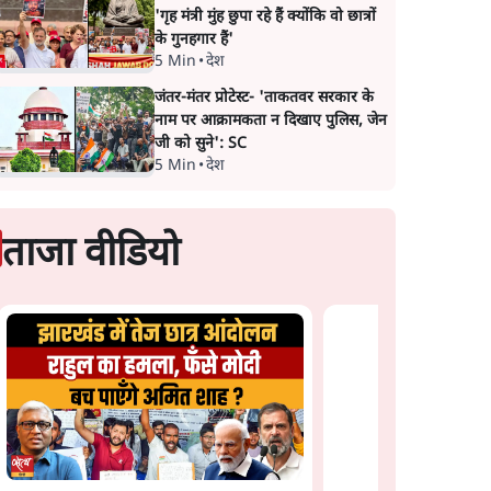
'गृह मंत्री मुंह छुपा रहे हैं क्योंकि वो छात्रों
के गुनहगार हैं'
5 Min
•
देश
जंतर-मंतर प्रोटेस्ट- 'ताकतवर सरकार के
नाम पर आक्रामकता न दिखाए पुलिस, जेन
जी को सुने': SC
5 Min
•
देश
ताजा वीडियो
Why is Amit Shah
Hiding? जवाबदेही से बच
रही Modi Govt या कोई
नई चाल? | The Daily
Show
sts &
शेख हसीना: '2024 में छ
आंदोलन नहीं, सुनियोज