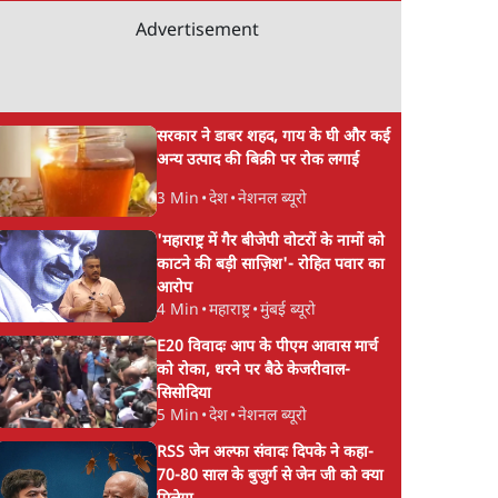
Advertisement
सरकार ने डाबर शहद, गाय के घी और कई
अन्य उत्पाद की बिक्री पर रोक लगाई
3 Min
•
देश
•
नेशनल ब्यूरो
'महाराष्ट्र में गैर बीजेपी वोटरों के नामों को
काटने की बड़ी साज़िश'- रोहित पवार का
आरोप
4 Min
•
महाराष्ट्र
•
मुंबई ब्यूरो
E20 विवादः आप के पीएम आवास मार्च
को रोका, धरने पर बैठे केजरीवाल-
सिसोदिया
5 Min
•
देश
•
नेशनल ब्यूरो
RSS जेन अल्फा संवादः दिपके ने कहा-
70-80 साल के बुजुर्ग से जेन जी को क्या