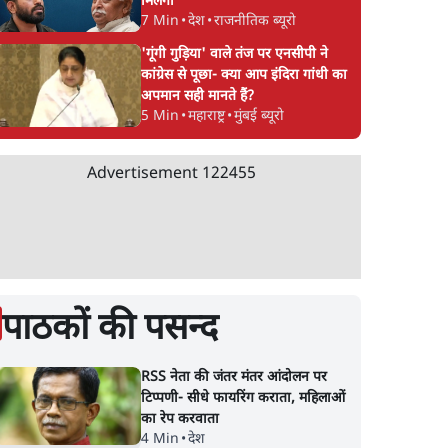
मिलेगा
7 Min
•
देश
•
राजनीतिक ब्यूरो
'गूंगी गुड़िया' वाले तंज पर एनसीपी ने
में AAP
पंजाब AAP अध्यक्ष और मंत्री
भगवंत मान पंजाब
कांग्रेस से पूछा- क्या आप इंदिरा गांधी का
 का
संजीव अरोड़ा गिरफ्तार, ईडी
विधानसभा में क्या नशे मे
अपमान सही मानते हैं?
न
के छापे
पहुँचे? विपक्ष की मांग-
5 Min
•
महाराष्ट्र
•
मुंबई ब्यूरो
अल्कोहल टेस्ट हो
Advertisement
122455
पाठकों की पसन्द
RSS नेता की जंतर मंतर आंदोलन पर
टिप्पणी- सीधे फायरिंग कराता, महिलाओं
का रेप करवाता
4 Min
•
देश