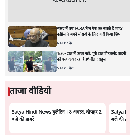
झारखंड में छात्र नेताओं और सरकार की बातचीत
बेनतीजा, आंदोलन जारी
5 Min
•
देश
पीएम मोदी लाल किले से बताएं पैलेट गन चलाने का
आदेश किसका था, जंतर मंतर हमाराः CJP
5 Min
•
देश
सुखबीर बादल और पीएम मोदी मिले, पंजाब चुनाव से
पहले बीजेपी-अकाली दल गठबंधन की अटकलें तेज
6 Min
•
पंजाब
Advertisement
संसद में क्या FCRA बिल पेश कर सकते हैं शाह?
कांग्रेस ने अपने सांसदों के लिए जारी किया व्हिप
6 Min
•
देश