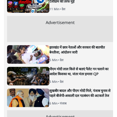
ताजा खबरें
जंतर मंतर से गायब ABVP रांची में छात्रों के लिए क्यों
प्रोटेस्ट कर रही है
6 Min
•
देश
महिला आरक्षण बिलः किरण रिजिजू और राहुल गांधी
में एक्स पर ज़ुबानी जंग
4 Min
•
देश
भारत में मेटा की 'अवैध सेंसरशिप' बढ़ी, एक्टिविस्ट
टेलीग्राम की तरफ मुड़े
11 Min
•
देश
Advertisement