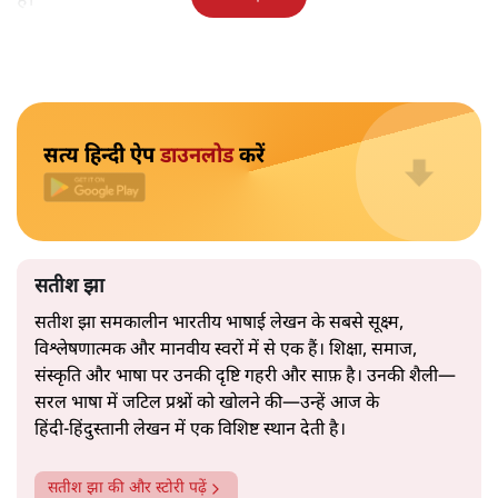
अमेरिकी अनिश्चितता की वजह से उठाया गया एक कदम है? वरिष्ठ
पत्रकार सतीश झा का आकलनः
कूटनीति में समय ही सबसे
बड़ा कारक होता है। भारत का यूरोप की
ओर ताज़ा झुकाव—जिसका ठोस रूप हाल ही में संपन्न भारत–
यूरोपीय संघ मुक्त व्यापार समझौते (एफ़टीए) में दिखाई देता है—
किसी दीर्घकालिक रणनीतिक दूरदृष्टि की पराकाष्ठा कम, और
परिस्थितियों के दबाव में लिया गया एक तेज़ निर्णय अधिक लगता
और पढ़ें
है।
सत्य हिन्दी ऐप
डाउनलोड
करें