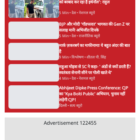
सर्वाधिक पढ़ी गयी खबरें
भागवत बोले- 'जेन ज़ी पर आँख मूंदकर भरोसा,
आंदोलन देश-विरोधी नहीं'; अतुल लिमये बोले थे-
'एंटी नेशनल'
6 Min
•
देश
•
नेशनल ब्यूरो
UPI पर प्रस्तावित शुल्क के पीछे ट्रंप का दबाव?
वीजा-मास्टरकार्ड को फायदा पहुँचाने की चर्चा
6 Min
•
विश्लेषण
•
नेशनल ब्यूरो
Advertisement
'E20- दाल में काला नहीं, पूरी दाल ही काली; वाहनों
को बरबाद कर रहा है इथेनॉल': राहुल