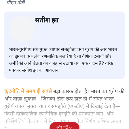
भारत ईयू मुक्त व्यापार समझौताः ईयू अध्यक्ष उर्सुला वॉन डेर लेयेन और
पीएम मोदी
सतीश झा
भारत-यूरोपीय संघ मुक्त व्यापार समझौताः क्या यूरोप की ओर भारत
का झुकाव एक लंबा रणनीतिक नज़रिया है या वैश्विक दबावों और