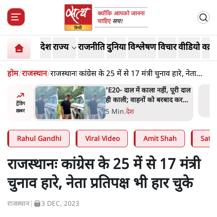
देश
राज्य
राजनीति
दुनिया
विश्लेषण
विचार
वीडियो
वक़्त
होम
/
राजस्थान
/
राजस्थानः कांग्रेस के 25 में से 17 मंत्री चुनाव हारे, नेता
प्रतिपक्ष भी हार चुके
 के पीछे
'E20- दाल में काला नहीं, पूरी दाल
्टरकार्ड
ही काली; वाहनों को बरबाद कर
ट्रेंडिंग
र्चा
रहा है इथेनॉल': राहुल
5 Min
.
देश
ख़बर
Rahul Gandhi
Viral Video
Amit Shah
Satya
राजस्थानः कांग्रेस के 25 में से 17 मंत्री
चुनाव हारे, नेता प्रतिपक्ष भी हार चुके
राजस्थान
|
3 DEC, 2023