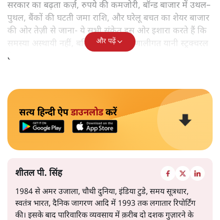
सरकार का बढ़ता कर्ज़, रुपये की कमजोरी, बॉन्ड बाजार में उथल–
पुथल, बैंकों की घटती जमा राशि, और घरेलू बचत का शेयर बाजार
की ओर तेज़ी से जाना- ये सभी संकेत इस ओर इशारा करते हैं कि
और पढ़ें
समस्या अस्थायी नहीं, बल्कि गहरी और प्रणालीगत यानी स्ट्रक्चरल
है।
सत्य हिन्दी ऐप
डाउनलोड
करें
शीतल पी. सिंह
1984 से अमर उजाला, चौथी दुनिया, इंडिया टुडे, समय सूत्रधार,
स्वतंत्र भारत, दैनिक जागरण आदि में 1993 तक लगातार रिपोर्टिंग
की। इसके बाद पारिवारिक व्यवसाय में क़रीब दो दशक गुज़ारने के