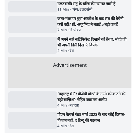
Advertisement
122455
पाठकों की पसन्द
जनता का 2.32 करोड़ रोज़ाना खर्चः योगी सरकार ने
विज्ञापनों पर उड़ाने में मोदी 3.0 को भी पीछे छोड़ा
7 Min
•
उत्तर प्रदेश
शिक्षा संस्थान ‘विद्यार्थी’ नहीं, ‘अनुयायी’ तैयार कर
रहे, राहुल गांधी के बयान से छिड़ी नई बहस
6 Min
•
वक़्त-बेवक़्त
क्या 95 साल पुराने भारतीय सांख्यिकी संस्थान की
स्वायत्तता पर भी अब मंडरा रहा ख़तरा?
8 Min
•
विश्लेषण
Advertisement