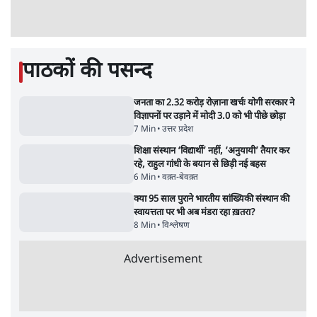
5 Min
•
देश
•
नेशनल ब्यूरो
BJP और मोदी ‘गॉडफादर’ भागवत की Gen Z पर
सलाह मानेंः अभिजीत दिपके
5 Min
•
देश
•
राजनीतिक ब्यूरो
मार्क ज़करबर्ग का माफीनामाः ये बहुत अंदर की बात
है
9 Min
•
विश्लेषण
•
शीतल पी. सिंह
महुआ मोइत्रा से SC ने कहा- ' अंडों से क्यों डरती हैं?
स्वतंत्रता सेनानी सीने पर गोली खाते थे'
4 Min
•
देश
•
नेशनल ब्यूरो
Abhijeet Dipke Press Conference: CJP
का 'Kya Bolti Public' अभियान, चुनाव नहीं
लड़ेगी CJP!
दिल्ली
•
सत्य ब्यूरो