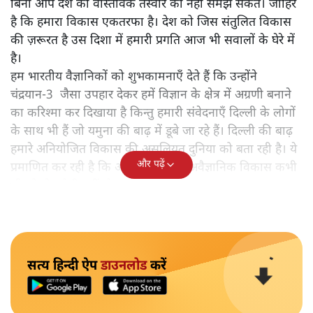
बिना आप देश की वास्तविक तस्वीर को नहीं समझ सकते। जाहिर
है कि हमारा विकास एकतरफा है। देश को जिस संतुलित विकास
की ज़रूरत है उस दिशा में हमारी प्रगति आज भी सवालों के घेरे में
है।
हम भारतीय वैज्ञानिकों को शुभकामनाएँ देते हैं कि उन्होंने
चंद्रयान-3 जैसा उपहार देकर हमें विज्ञान के क्षेत्र में अग्रणी बनाने
का करिश्मा कर दिखाया है किन्तु हमारी संवेदनाएँ दिल्ली के लोगों
के साथ भी हैं जो यमुना की बाढ़ में डूबे जा रहे हैं। दिल्ली की बाढ़
हमारे अनियोजित विकास की असलियत दुनिया को बता रही है। ये
और पढ़ें
प्रमाणित कर रही है कि अनियोजित और अवैज्ञानिक विकास कभी
भी लोकोपयोगी नहीं हो सकता।
सत्य हिन्दी ऐप
डाउनलोड
करें