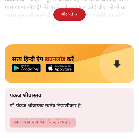
मांस खाना छोड़ दूँ! मेरे गुरुदेव ने कहा था- कोई चीज़ छोड़ने का
और पढ़ें
प्रयास तुम क्यों करते हो? वही तुम्हें छोड़ देगी। प्रकृति का कोई
पदार्थ त्याज्य नहीं हैं“। (विवेकानंद साहित्य, भाग-4, पेज-165)
सत्य हिन्दी ऐप
डाउनलोड
करें
पंकज श्रीवास्तव
डॉ. पंकज श्रीवास्तव स्वतंत्र टिप्पणीकार हैं।
पंकज श्रीवास्तव
की और स्टोरी पढ़ें