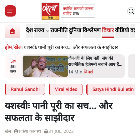
देश
राज्य
राजनीति
दुनिया
विश्लेषण
विचार
वीडियो
वक़्त
होम
/
खेल
/
यशस्वीः पानी पूरी का सच... और सफलता के साझीदार
ंघ की
ईरान ने जारी किया मुजतबा
े आए हैं
खामेनेई का वीडियो; स्वास्थ्य पर
ट्रेंडिंग
इसराइली मीडिया में चल रही थीं
7 Min
.
दुनिया
ख़बर
अफवाहें
Rahul Gandhi
Viral Video
Satya Hindi Bulletin
यशस्वीः पानी पूरी का सच... और
सफलता के साझीदार
खेल
|
राकेश कायस्थ
|
31 JUL, 2023