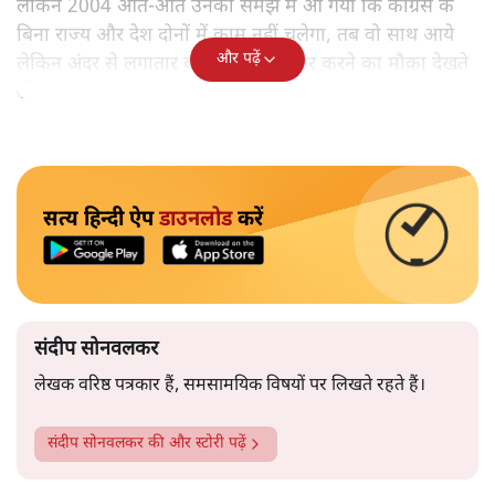
लेकिन 2004 आते-आते उनको समझ में आ गया कि कांग्रेस के
बिना राज्य और देश दोनों में काम नहीं चलेगा, तब वो साथ आये
और पढ़ें
लेकिन अंदर से लगातार कांग्रेस को कमजोर करने का मौक़ा देखते
रहे।
सत्य हिन्दी ऐप
डाउनलोड
करें
संदीप सोनवलकर
लेखक वरिष्ठ पत्रकार हैं, समसामयिक विषयों पर लिखते रहते हैं।
संदीप सोनवलकर
की और स्टोरी पढ़ें