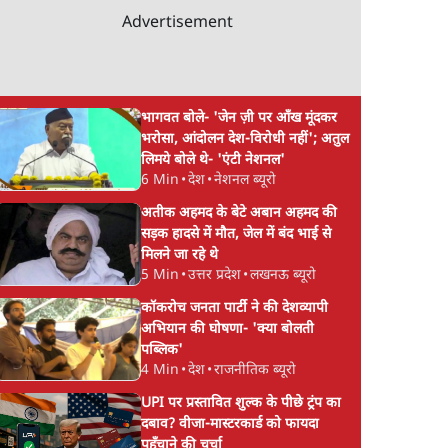
Advertisement
भागवत बोले- 'जेन ज़ी पर आँख मूंदकर
भरोसा, आंदोलन देश-विरोधी नहीं'; अतुल
लिमये बोले थे- 'एंटी नेशनल'
6 Min
•
देश
•
नेशनल ब्यूरो
अतीक अहमद के बेटे अबान अहमद की
सड़क हादसे में मौत, जेल में बंद भाई से
मिलने जा रहे थे
5 Min
•
उत्तर प्रदेश
•
लखनऊ ब्यूरो
कॉकरोच जनता पार्टी ने की देशव्यापी
अभियान की घोषणा- 'क्या बोलती
पब्लिक'
4 Min
•
देश
•
राजनीतिक ब्यूरो
UPI पर प्रस्तावित शुल्क के पीछे ट्रंप का
दबाव? वीजा-मास्टरकार्ड को फायदा
पहुँचाने की चर्चा