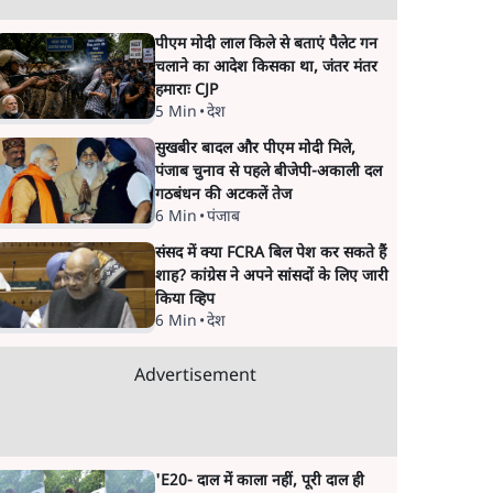
पीएम मोदी लाल किले से बताएं पैलेट गन
चलाने का आदेश किसका था, जंतर मंतर
हमाराः CJP
5 Min
•
देश
सुखबीर बादल और पीएम मोदी मिले,
पंजाब चुनाव से पहले बीजेपी-अकाली दल
गठबंधन की अटकलें तेज
6 Min
•
पंजाब
संसद में क्या FCRA बिल पेश कर सकते हैं
शाह? कांग्रेस ने अपने सांसदों के लिए जारी
किया व्हिप
6 Min
•
देश
Advertisement
'E20- दाल में काला नहीं, पूरी दाल ही