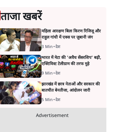
ताजा खबरें
महिला आरक्षण बिलः किरण रिजिजू और
राहुल गांधी में एक्स पर ज़ुबानी जंग
3 Min
•
देश
भारत में मेटा की 'अवैध सेंसरशिप' बढ़ी,
एक्टिविस्ट टेलीग्राम की तरफ मुड़े
9 Min
•
देश
झारखंड में छात्र नेताओं और सरकार की
बातचीत बेनतीजा, आंदोलन जारी
5 Min
•
देश
Advertisement