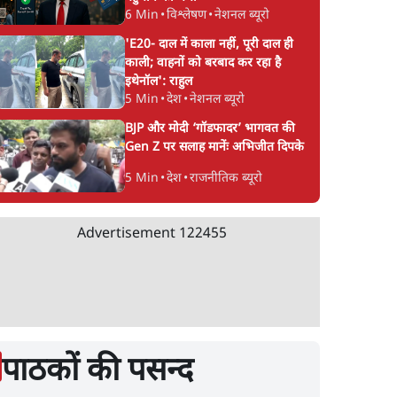
6 Min
•
विश्लेषण
•
नेशनल ब्यूरो
'E20- दाल में काला नहीं, पूरी दाल ही
काली; वाहनों को बरबाद कर रहा है
इथेनॉल': राहुल
5 Min
•
देश
•
नेशनल ब्यूरो
BJP और मोदी ‘गॉडफादर’ भागवत की
Gen Z पर सलाह मानेंः अभिजीत दिपके
5 Min
•
देश
•
राजनीतिक ब्यूरो
Advertisement
122455
पाठकों की पसन्द