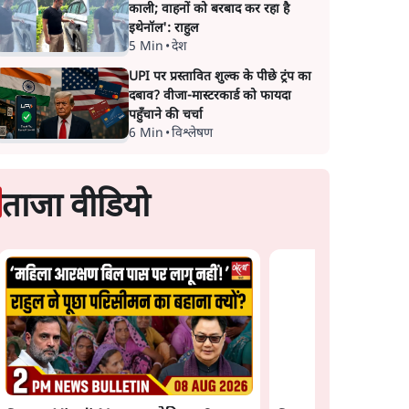
काली; वाहनों को बरबाद कर रहा है
इथेनॉल': राहुल
5 Min
•
देश
UPI पर प्रस्तावित शुल्क के पीछे ट्रंप का
दबाव? वीजा-मास्टरकार्ड को फायदा
पहुँचाने की चर्चा
6 Min
•
विश्लेषण
ताजा वीडियो