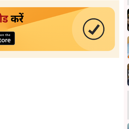
ोड
करें