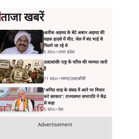
ताजा खबरें
अतीक अहमद के बेटे अबान अहमद की
सड़क हादसे में मौत, जेल में बंद भाई से
मिलने जा रहे थे
5 Min
•
उत्तर प्रदेश
उलटबांसीः राष्ट्र के चरित्र की मरम्मत जारी
है
11 Min
•
व्यंग्य/उलटबाँसी
'अमित शाह के संसद में आने पर विचार
करे सरकार': राज्यसभा सभापति ने केंद्र
से कहा
5 Min
•
देश
Advertisement