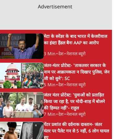
Advertisement
मेटा के सरेंडर के बाद भारत में केजरीवाल
का इंस्टा हैंडल बैनः AAP का आरोप
3 Min
•
देश
•
नेशनल ब्यूरो
जंतर-मंतर प्रोटेस्ट- 'ताकतवर सरकार के
नाम पर आक्रामकता न दिखाए पुलिस, जेन
जी को सुने': SC
5 Min
•
देश
•
नेशनल ब्यूरो
जंतर मंतर प्रोटेस्ट: 'युवाओं को प्रताड़ित
किया जा रहा है, पर मोदी-शाह में बोलने
की हिम्मत नहीं'- राहुल
7 Min
•
देश
•
नेशनल ब्यूरो
पेंटर प्रशांत की दर्दनाक दास्तान- जंतर
मंतर पर पैलेट गन से 5 नहीं, 6 लोग घायल
हुए