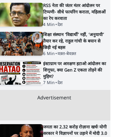
RSS नेता की जंतर मंतर आंदोलन पर
टिप्पणी- सीधे फायरिंग कराता, महिलाओं
का रेप करवाता
4 Min
•
देश
शिक्षा संस्थान ‘विद्यार्थी’ नहीं, ‘अनुयायी’
तैयार कर रहे, राहुल गांधी के बयान से
छिड़ी नई बहस
6 Min
•
वक़्त-बेवक़्त
इंस्टाग्राम पर आरक्षण हटाओ आंदोलन का
शिगूफा, क्या Gen Z एकता तोड़ने की
मुहिम?
7 Min
•
देश
Advertisement
जनता का 2.32 करोड़ रोज़ाना खर्चः योगी
सरकार ने विज्ञापनों पर उड़ाने में मोदी 3.0