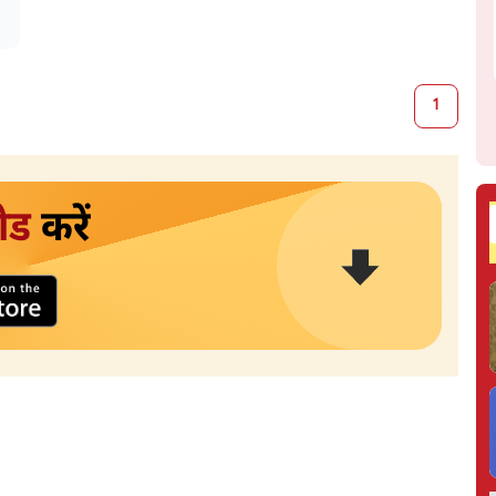
1
ोड
करें