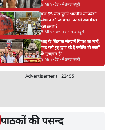
6 Min
•
देश
•
नेशनल ब्यूरो
क्या 95 साल पुराने भारतीय सांख्यिकी
संस्थान की स्वायत्तता पर भी अब मंडरा
रहा ख़तरा?
8 Min
•
विश्लेषण
•
सत्य ब्यूरो
शाह के ख़िलाफ़ संसद में विपक्ष का मार्च,
'गृह मंत्री मुंह छुपा रहे हैं क्योंकि वो छात्रों
के गुनहगार हैं'
5 Min
•
देश
•
नेशनल ब्यूरो
Advertisement
122455
पाठकों की पसन्द