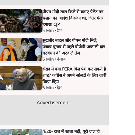
पीएम मोदी लाल किले से बताएं पैलेट गन
चलाने का आदेश किसका था, जंतर मंतर
हमाराः CJP
5 Min
•
देश
सुखबीर बादल और पीएम मोदी मिले,
पंजाब चुनाव से पहले बीजेपी-अकाली दल
गठबंधन की अटकलें तेज
6 Min
•
पंजाब
संसद में क्या FCRA बिल पेश कर सकते हैं
शाह? कांग्रेस ने अपने सांसदों के लिए जारी
किया व्हिप
6 Min
•
देश
Advertisement
'E20- दाल में काला नहीं, पूरी दाल ही