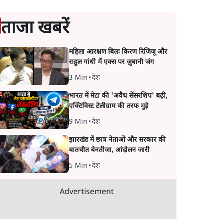
ताजा खबरें
महिला आरक्षण बिलः किरण रिजिजू और
राहुल गांधी में एक्स पर ज़ुबानी जंग
3 Min
•
देश
भारत में मेटा की 'अवैध सेंसरशिप' बढ़ी,
एक्टिविस्ट टेलीग्राम की तरफ मुड़े
9 Min
•
देश
झारखंड में छात्र नेताओं और सरकार की
बातचीत बेनतीजा, आंदोलन जारी
5 Min
•
देश
Advertisement