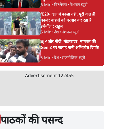
6 Min
•
विश्लेषण
•
नेशनल ब्यूरो
'E20- दाल में काला नहीं, पूरी दाल ही
काली; वाहनों को बरबाद कर रहा है
इथेनॉल': राहुल
5 Min
•
देश
•
नेशनल ब्यूरो
BJP और मोदी ‘गॉडफादर’ भागवत की
Gen Z पर सलाह मानेंः अभिजीत दिपके
5 Min
•
देश
•
राजनीतिक ब्यूरो
Advertisement
122455
पाठकों की पसन्द