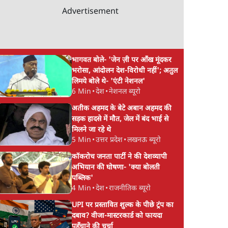
Advertisement
भागवत बोले- 'जेन ज़ी पर आँख मूंदकर
भरोसा, आंदोलन देश-विरोधी नहीं'; अतुल
लिमये बोले थे- 'एंटी नेशनल'
6 Min
•
देश
•
नेशनल ब्यूरो
अतीक अहमद के बेटे अबान अहमद की
सड़क हादसे में मौत, जेल में बंद भाई से
मिलने जा रहे थे
5 Min
•
उत्तर प्रदेश
•
लखनऊ ब्यूरो
कॉकरोच जनता पार्टी ने की देशव्यापी
अभियान की घोषणा- 'क्या बोलती
पब्लिक'
4 Min
•
देश
•
राजनीतिक ब्यूरो
UPI पर प्रस्तावित शुल्क के पीछे ट्रंप का
दबाव? वीजा-मास्टरकार्ड को फायदा
पहुँचाने की चर्चा