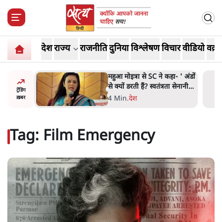
देश
राज्य
राजनीति
दुनिया
विश्लेषण
विचार
वीडियो
वक़्त
नामाः ये
महुआ मोइत्रा से SC ने कहा- ' अंडों
से क्यों डरती हैं? स्वतंत्रता सेनानी
ट्रेंडिंग
सीने पर गोली खाते थे'
4 Min
.
देश
ख़बर
Tag:
Film Emergency