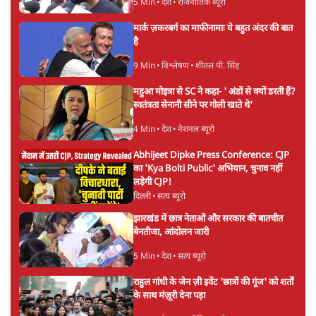
5 Min
•
देश
•
राजनीतिक ब्यूरो
मार्क ज़करबर्ग का माफीनामाः ये बहुत अंदर की बात
है
9 Min
•
विश्लेषण
•
शीतल पी. सिंह
महुआ मोइत्रा से SC ने कहा- ' अंडों से क्यों डरती हैं?
स्वतंत्रता सेनानी सीने पर गोली खाते थे'
4 Min
•
देश
•
नेशनल ब्यूरो
Abhijeet Dipke Press Conference: CJP
का 'Kya Bolti Public' अभियान, चुनाव नहीं
लड़ेगी CJP!
दिल्ली
•
सत्य ब्यूरो
झारखंड में छात्र नेताओं और सरकार की बातचीत
बेनतीजा, आंदोलन जारी
5 Min
•
देश
•
सत्य ब्यूरो
राहुल गांधी के जेन ज़ी इवेंट 'छात्रों की गूंज' को शर्तों
के साथ मंज़ूरी देना पड़ा