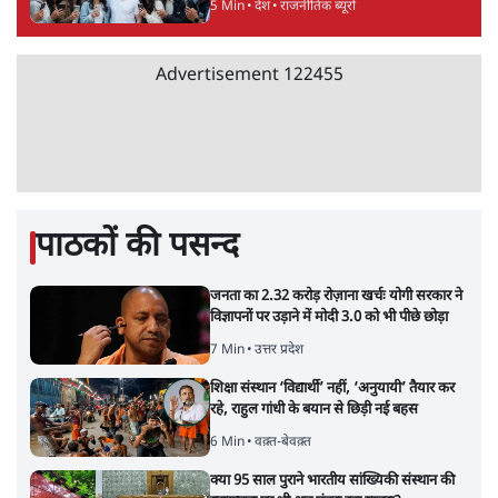
5 Min
•
देश
•
राजनीतिक ब्यूरो
Advertisement
122455
पाठकों की पसन्द
जनता का 2.32 करोड़ रोज़ाना खर्चः योगी सरकार ने
विज्ञापनों पर उड़ाने में मोदी 3.0 को भी पीछे छोड़ा
7 Min
•
उत्तर प्रदेश
शिक्षा संस्थान ‘विद्यार्थी’ नहीं, ‘अनुयायी’ तैयार कर
रहे, राहुल गांधी के बयान से छिड़ी नई बहस
6 Min
•
वक़्त-बेवक़्त
क्या 95 साल पुराने भारतीय सांख्यिकी संस्थान की