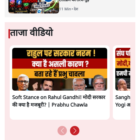
टेलीग्राम की तरफ मुड़े
11 Min
•
देश
ताजा वीडियो
Soft Stance on Rahul Gandhi! मोदी सरकार
Sangh Par
की क्या है मजबूरी? | Prabhu Chawla
Yogi आपस में 