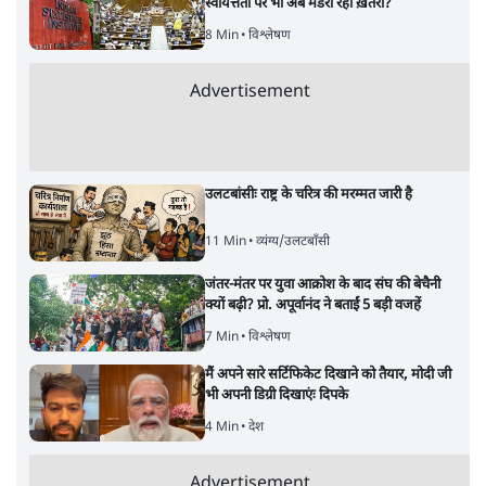
स्वायत्तता पर भी अब मंडरा रहा ख़तरा?
8 Min
•
विश्लेषण
Advertisement
उलटबांसीः राष्ट्र के चरित्र की मरम्मत जारी है
11 Min
•
व्यंग्य/उलटबाँसी
जंतर-मंतर पर युवा आक्रोश के बाद संघ की बेचैनी
क्यों बढ़ी? प्रो. अपूर्वानंद ने बताईं 5 बड़ी वजहें
7 Min
•
विश्लेषण
मैं अपने सारे सर्टिफिकेट दिखाने को तैयार, मोदी जी
भी अपनी डिग्री दिखाएंः दिपके
4 Min
•
देश
Advertisement