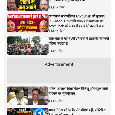
Shravan Garg का बड़ा दावा
1 Min
•
दिल्ली
राज्यसभा सभापति का Amit Shah को बुलावा!
RSS-Modi Govt की चाल? Chairman का
Amit Shah को सदन में बयान देने का संकेत क्यों?
Senior journalist Vinod Agnihotri ने इसे
1 Min
•
दिल्ली
Modi Government और RSS की संभावित
जंतर मंतर से गायब ABVP रांची में छात्रों के लिए क्यों
strategy से जोड़कर बड़ा सवाल उठाया है।
प्रोटेस्ट कर रही है
6 Min
•
देश
Advertisement
महिला आरक्षण बिलः किरण रिजिजू और राहुल गांधी
में एक्स पर ज़ुबानी जंग
4 Min
•
देश
भारत में मेटा की 'अवैध सेंसरशिप' बढ़ी, एक्टिविस्ट