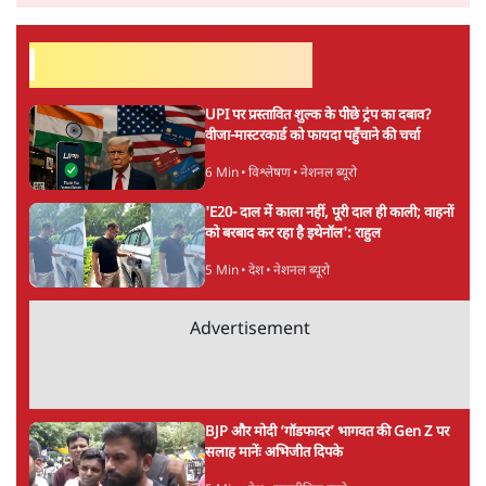
सर्वाधिक पढ़ी गयी खबरें
UPI पर प्रस्तावित शुल्क के पीछे ट्रंप का दबाव?
वीजा-मास्टरकार्ड को फायदा पहुँचाने की चर्चा
6 Min
•
विश्लेषण
•
नेशनल ब्यूरो
'E20- दाल में काला नहीं, पूरी दाल ही काली; वाहनों
को बरबाद कर रहा है इथेनॉल': राहुल
5 Min
•
देश
•
नेशनल ब्यूरो
Advertisement
BJP और मोदी ‘गॉडफादर’ भागवत की Gen Z पर
सलाह मानेंः अभिजीत दिपके