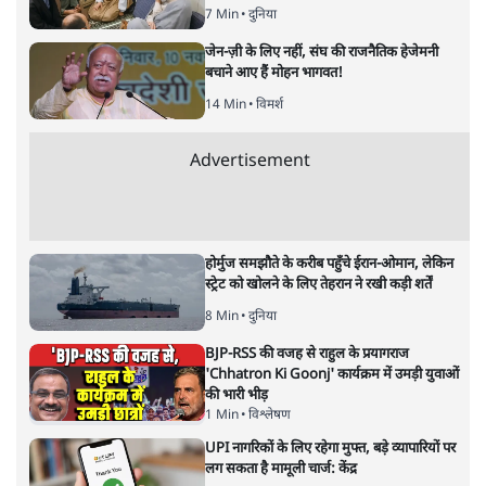
7 Min
•
दुनिया
जेन-ज़ी के लिए नहीं, संघ की राजनैतिक हेजेमनी
बचाने आए हैं मोहन भागवत!
14 Min
•
विमर्श
Advertisement
होर्मुज समझौते के करीब पहुँचे ईरान-ओमान, लेकिन
स्ट्रेट को खोलने के लिए तेहरान ने रखी कड़ी शर्तें
8 Min
•
दुनिया
BJP-RSS की वजह से राहुल के प्रयागराज
'Chhatron Ki Goonj' कार्यक्रम में उमड़ी युवाओं
की भारी भीड़
1 Min
•
विश्लेषण
UPI नागरिकों के लिए रहेगा मुफ्त, बड़े व्यापारियों पर
लग सकता है मामूली चार्ज: केंद्र