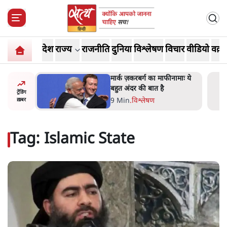
देश
राज्य
राजनीति
दुनिया
विश्लेषण
विचार
वीडियो
वक़्त
र’ भागवत
मार्क ज़करबर्ग का माफीनामाः ये
ेंः
बहुत अंदर की बात है
ट्रेंडिंग
9 Min
.
विश्लेषण
ख़बर
Tag:
Islamic State