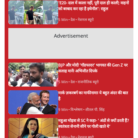
'E20- दाल में काला नहीं, पूरी दाल ही काली; वाहनों
को बरबाद कर रहा है इथेनॉल': राहुल
5 Min
•
देश
•
नेशनल ब्यूरो
Advertisement
BJP और मोदी ‘गॉडफादर’ भागवत की Gen Z पर
सलाह मानेंः अभिजीत दिपके
5 Min
•
देश
•
राजनीतिक ब्यूरो
मार्क ज़करबर्ग का माफीनामाः ये बहुत अंदर की बात
है
9 Min
•
विश्लेषण
•
शीतल पी. सिंह
महुआ मोइत्रा से SC ने कहा- ' अंडों से क्यों डरती हैं?
स्वतंत्रता सेनानी सीने पर गोली खाते थे'
4 Min
•
देश
•
नेशनल ब्यूरो