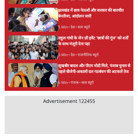
झारखंड में छात्र नेताओं और सरकार की बातचीत
बेनतीजा, आंदोलन जारी
5 Min
•
देश
•
सत्य ब्यूरो
राहुल गांधी के जेन ज़ी इवेंट 'छात्रों की गूंज' को शर्तों
के साथ मंज़ूरी देना पड़ा
5 Min
•
देश
•
राजनीतिक ब्यूरो
सुखबीर बादल और पीएम मोदी मिले, पंजाब चुनाव से
पहले बीजेपी-अकाली दल गठबंधन की अटकलें तेज
6 Min
•
पंजाब
•
सत्य ब्यूरो
Advertisement
122455