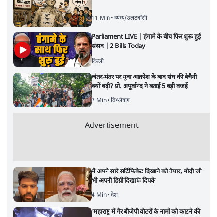
11 Min
•
व्यंग्य/उलटबाँसी
Parliament LIVE | हंगामे के बीच फिर शुरू हुई
संसद | 2 Bills Today
दिल्ली
जंतर-मंतर पर युवा आक्रोश के बाद संघ की बेचैनी
क्यों बढ़ी? प्रो. अपूर्वानंद ने बताईं 5 बड़ी वजहें
7 Min
•
विश्लेषण
Advertisement
मैं अपने सारे सर्टिफिकेट दिखाने को तैयार, मोदी जी
भी अपनी डिग्री दिखाएंः दिपके
4 Min
•
देश
'महाराष्ट्र में गैर बीजेपी वोटरों के नामों को काटने की