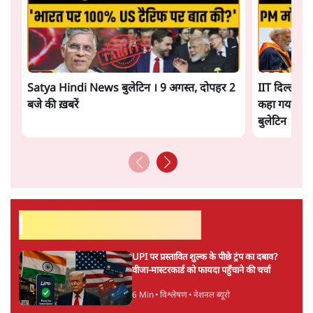
Satya Hindi News बुलेटिन । 9 अगस्त, दोपहर 2
IIT दिल्ली के
बजे की ख़बरें
कहा गया! | ओ
बुलेटिन
सर्वाधिक पढ़ी गयी खबरें
UPI पर प्रस्तावित शुल्क के पीछे ट्रंप का दबाव?
वीजा-मास्टरकार्ड को फायदा पहुँचाने की चर्चा
6 Min
•
विश्लेषण
•
नेशनल ब्यूरो