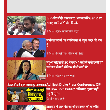
BJP और मोदी ‘गॉडफादर’ भागवत की Gen Z पर
सलाह मानेंः अभिजीत दिपके
5 Min
•
देश
•
राजनीतिक ब्यूरो
मार्क ज़करबर्ग का माफीनामाः ये बहुत अंदर की बात
है
9 Min
•
विश्लेषण
•
शीतल पी. सिंह
महुआ मोइत्रा से SC ने कहा- ' अंडों से क्यों डरती हैं?
स्वतंत्रता सेनानी सीने पर गोली खाते थे'
4 Min
•
देश
•
नेशनल ब्यूरो
Abhijeet Dipke Press Conference: CJP
का 'Kya Bolti Public' अभियान, चुनाव नहीं
लड़ेगी CJP!
दिल्ली
•
सत्य ब्यूरो
झारखंड में छात्र नेताओं और सरकार की बातचीत