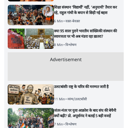
शिक्षा संस्थान ‘विद्यार्थी’ नहीं, ‘अनुयायी’ तैयार कर
रहे, राहुल गांधी के बयान से छिड़ी नई बहस
6 Min
•
वक़्त-बेवक़्त
क्या 95 साल पुराने भारतीय सांख्यिकी संस्थान की
स्वायत्तता पर भी अब मंडरा रहा ख़तरा?
8 Min
•
विश्लेषण
Advertisement
उलटबांसीः राष्ट्र के चरित्र की मरम्मत जारी है
11 Min
•
व्यंग्य/उलटबाँसी
जंतर-मंतर पर युवा आक्रोश के बाद संघ की बेचैनी
क्यों बढ़ी? प्रो. अपूर्वानंद ने बताईं 5 बड़ी वजहें
7 Min
•
विश्लेषण