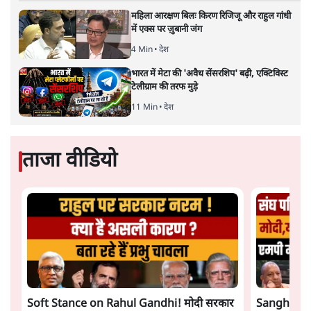
महिला आरक्षण बिलः किरण रिजिजू और राहुल गांधी
में एक्स पर ज़ुबानी जंग
4 Min
•
देश
भारत में मेटा की 'अवैध सेंसरशिप' बढ़ी, एक्टिविस्ट
टेलीग्राम की तरफ मुड़े
11 Min
•
देश
ताजा वीडियो
Soft Stance on Rahul Gandhi! मोदी सरकार
Sangh Par