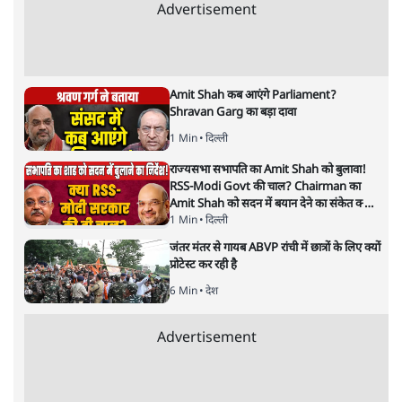
Advertisement
Amit Shah कब आएंगे Parliament?
Shravan Garg का बड़ा दावा
1 Min
•
दिल्ली
राज्यसभा सभापति का Amit Shah को बुलावा!
RSS-Modi Govt की चाल? Chairman का
Amit Shah को सदन में बयान देने का संकेत क्यों?
Senior journalist Vinod Agnihotri ने इसे
1 Min
•
दिल्ली
Modi Government और RSS की संभावित
जंतर मंतर से गायब ABVP रांची में छात्रों के लिए क्यों
strategy से जोड़कर बड़ा सवाल उठाया है।
प्रोटेस्ट कर रही है
6 Min
•
देश
Advertisement