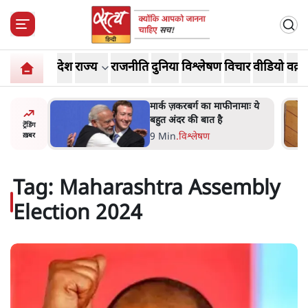
देश
राज्य
राजनीति
दुनिया
विश्लेषण
विचार
वीडियो
वक़्त
नामाः ये
महुआ मोइत्रा से SC ने कहा- ' अंडों
से क्यों डरती हैं? स्वतंत्रता सेनानी
ट्रेंडिंग
सीने पर गोली खाते थे'
4 Min
.
देश
ख़बर
Tag:
Maharashtra Assembly
Election 2024