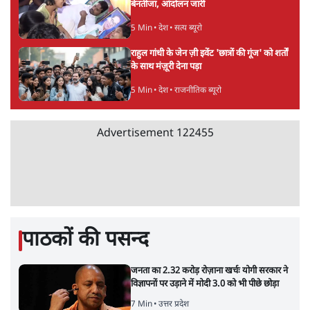
बेनतीजा, आंदोलन जारी
5 Min
•
देश
•
सत्य ब्यूरो
राहुल गांधी के जेन ज़ी इवेंट 'छात्रों की गूंज' को शर्तों
के साथ मंज़ूरी देना पड़ा
5 Min
•
देश
•
राजनीतिक ब्यूरो
Advertisement
122455
पाठकों की पसन्द
जनता का 2.32 करोड़ रोज़ाना खर्चः योगी सरकार ने
विज्ञापनों पर उड़ाने में मोदी 3.0 को भी पीछे छोड़ा
7 Min
•
उत्तर प्रदेश