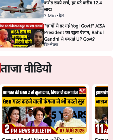
करोड़ रुपये खर्च, हर घंटे करीब 12.4
लाख
3 Min
•
देश
"छात्रों से डर गई Yogi Govt!" AISA
President का खुला ऐलान, Rahul
Gandhi से घबराई UP Govt?
विश्लेषण
ताजा वीडियो