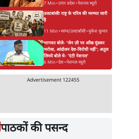
7 Min
•
उत्तर प्रदेश
•
नेशनल ब्यूरो
उलटबांसीः राष्ट्र के चरित्र की मरम्मत जारी
है
11 Min
•
व्यंग्य/उलटबाँसी
•
मुकेश कुमार
भागवत बोले- 'जेन ज़ी पर आँख मूंदकर
भरोसा, आंदोलन देश-विरोधी नहीं'; अतुल
लिमये बोले थे- 'एंटी नेशनल'
6 Min
•
देश
•
नेशनल ब्यूरो
Advertisement
122455
पाठकों की पसन्द