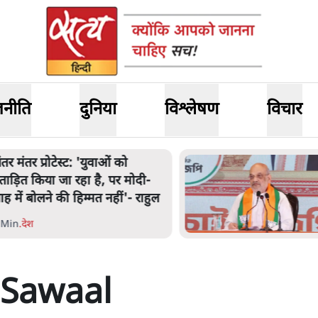
जनीति
दुनिया
विश्लेषण
विचार
अमित शाह के संसद में आने पर
िचार करे सरकार': राज्यसभा
भापति ने केंद्र से कहा
 Min
.
देश
 Sawaal