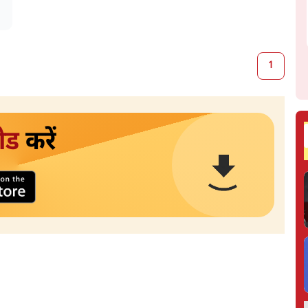
1
ोड
करें