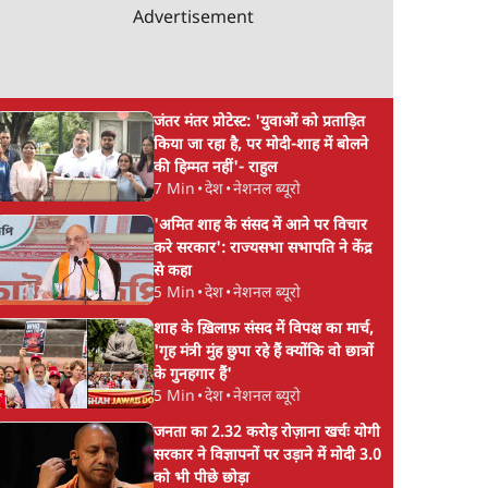
Advertisement
जंतर मंतर प्रोटेस्ट: 'युवाओं को प्रताड़ित
किया जा रहा है, पर मोदी-शाह में बोलने
की हिम्मत नहीं'- राहुल
7 Min
•
देश
•
नेशनल ब्यूरो
'अमित शाह के संसद में आने पर विचार
करे सरकार': राज्यसभा सभापति ने केंद्र
से कहा
5 Min
•
देश
•
नेशनल ब्यूरो
शाह के ख़िलाफ़ संसद में विपक्ष का मार्च,
'गृह मंत्री मुंह छुपा रहे हैं क्योंकि वो छात्रों
के गुनहगार हैं'
5 Min
•
देश
•
नेशनल ब्यूरो
जनता का 2.32 करोड़ रोज़ाना खर्चः योगी
सरकार ने विज्ञापनों पर उड़ाने में मोदी 3.0
को भी पीछे छोड़ा