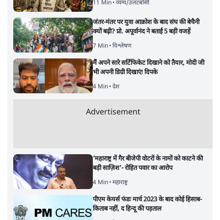
11 Min
•
व्यंग्य/उलटबाँसी
जंतर-मंतर पर युवा आक्रोश के बाद संघ की बेचैनी
क्यों बढ़ी? प्रो. अपूर्वानंद ने बताईं 5 बड़ी वजहें
7 Min
•
विश्लेषण
मैं अपने सारे सर्टिफिकेट दिखाने को तैयार, मोदी जी
भी अपनी डिग्री दिखाएंः दिपके
4 Min
•
देश
Advertisement
'महाराष्ट्र में गैर बीजेपी वोटरों के नामों को काटने की
बड़ी साज़िश'- रोहित पवार का आरोप
4 Min
•
महाराष्ट्र
पीएम केयर्स फंडः मार्च 2023 के बाद कोई हिसाब-
किताब नहीं, द हिन्दू की पड़ताल