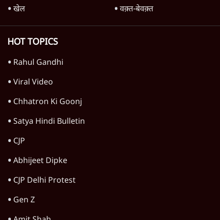
खेल
वक़्त-बेवक़्त
HOT TOPICS
Rahul Gandhi
Viral Video
Chhatron Ki Goonj
Satya Hindi Bulletin
CJP
Abhijeet Dipke
CJP Delhi Protest
Gen Z