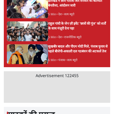
झारखंड में छात्र नेताओं और सरकार की बातचीत
बेनतीजा, आंदोलन जारी
5 Min
•
देश
•
सत्य ब्यूरो
राहुल गांधी के जेन ज़ी इवेंट 'छात्रों की गूंज' को शर्तों
के साथ मंज़ूरी देना पड़ा
5 Min
•
देश
•
राजनीतिक ब्यूरो
सुखबीर बादल और पीएम मोदी मिले, पंजाब चुनाव से
पहले बीजेपी-अकाली दल गठबंधन की अटकलें तेज
6 Min
•
पंजाब
•
सत्य ब्यूरो
Advertisement
122455