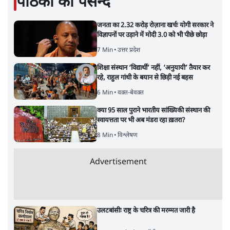
पाठकों की पसन्द
जनता का 2.32 करोड़ रोज़ाना खर्चः योगी सरकार ने
विज्ञापनों पर उड़ाने में मोदी 3.0 को भी पीछे छोड़ा
7 Min
•
उत्तर प्रदेश
शिक्षा संस्थान ‘विद्यार्थी’ नहीं, ‘अनुयायी’ तैयार कर
रहे, राहुल गांधी के बयान से छिड़ी नई बहस
6 Min
•
वक़्त-बेवक़्त
क्या 95 साल पुराने भारतीय सांख्यिकी संस्थान की
स्वायत्तता पर भी अब मंडरा रहा ख़तरा?
8 Min
•
विश्लेषण
Advertisement
उलटबांसीः राष्ट्र के चरित्र की मरम्मत जारी है