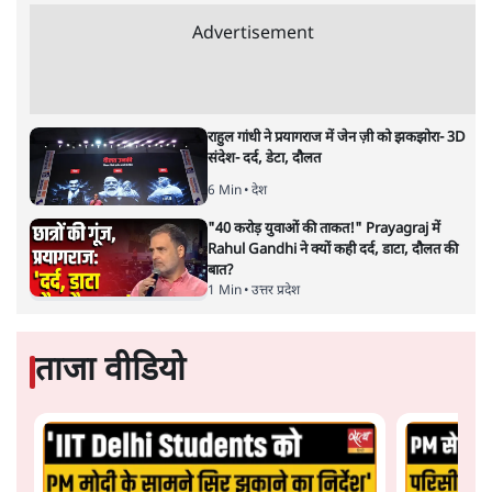
Advertisement
राहुल गांधी ने प्रयागराज में जेन ज़ी को झकझोरा- 3D
संदेश- दर्द, डेटा, दौलत
6 Min
•
देश
"40 करोड़ युवाओं की ताकत!" Prayagraj में
Rahul Gandhi ने क्यों कही दर्द, डाटा, दौलत की
बात?
1 Min
•
उत्तर प्रदेश
ताजा वीडियो