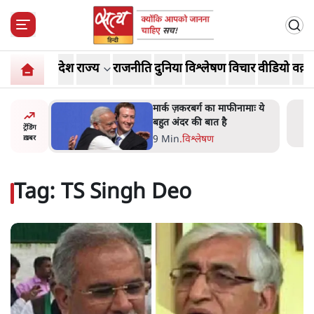
देश
राज्य
राजनीति
दुनिया
विश्लेषण
विचार
वीडियो
वक़्त
र’ भागवत
मार्क ज़करबर्ग का माफीनामाः ये
ेंः
बहुत अंदर की बात है
ट्रेंडिंग
9 Min
.
विश्लेषण
ख़बर
Tag:
TS Singh Deo