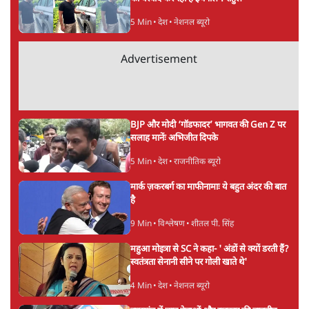
5 Min
•
देश
•
नेशनल ब्यूरो
Advertisement
BJP और मोदी ‘गॉडफादर’ भागवत की Gen Z पर
सलाह मानेंः अभिजीत दिपके
5 Min
•
देश
•
राजनीतिक ब्यूरो
मार्क ज़करबर्ग का माफीनामाः ये बहुत अंदर की बात
है
9 Min
•
विश्लेषण
•
शीतल पी. सिंह
महुआ मोइत्रा से SC ने कहा- ' अंडों से क्यों डरती हैं?
स्वतंत्रता सेनानी सीने पर गोली खाते थे'
4 Min
•
देश
•
नेशनल ब्यूरो