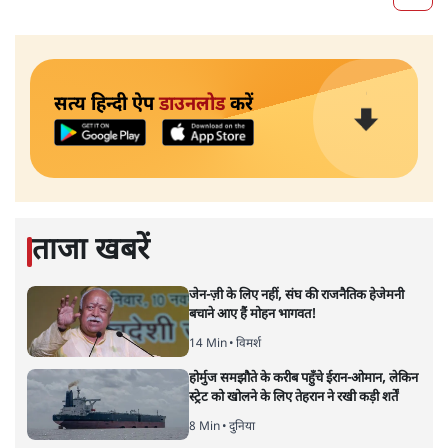
सत्य हिन्दी ऐप
डाउनलोड
करें
ताजा खबरें
जेन-ज़ी के लिए नहीं, संघ की राजनैतिक हेजेमनी
बचाने आए हैं मोहन भागवत!
14 Min
•
विमर्श
होर्मुज समझौते के करीब पहुँचे ईरान-ओमान, लेकिन
स्ट्रेट को खोलने के लिए तेहरान ने रखी कड़ी शर्तें
8 Min
•
दुनिया