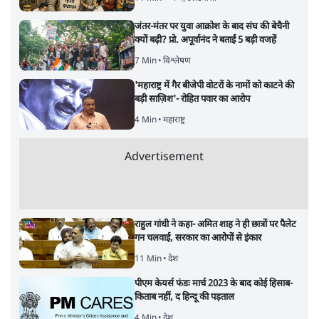
जंतर-मंतर पर युवा आक्रोश के बाद संघ की बेचैनी
क्यों बढ़ी? प्रो. अपूर्वानंद ने बताईं 5 बड़ी वजहें
7 Min
•
विश्लेषण
'महाराष्ट्र में गैर बीजेपी वोटरों के नामों को काटने की
बड़ी साज़िश'- रोहित पवार का आरोप
4 Min
•
महाराष्ट्र
Advertisement
राहुल गांधी ने कहा- अमित शाह ने ही छात्रों पर पैलेट
गन चलवाई, सरकार का आरोपों से इंकार
11 Min
•
देश
पीएम केयर्स फंडः मार्च 2023 के बाद कोई हिसाब-
किताब नहीं, द हिन्दू की पड़ताल
4 Min
•
देश