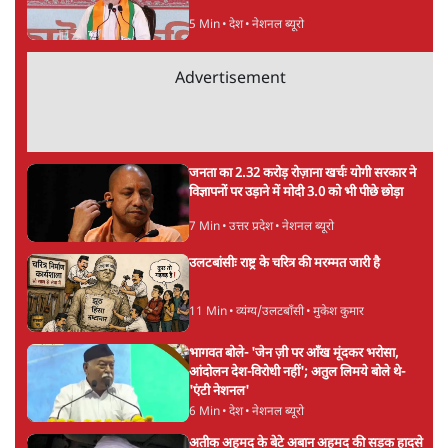
5 Min
•
देश
•
नेशनल ब्यूरो
Advertisement
जनता का 2.32 करोड़ रोज़ाना खर्चः योगी सरकार ने
विज्ञापनों पर उड़ाने में मोदी 3.0 को भी पीछे छोड़ा
7 Min
•
उत्तर प्रदेश
•
नेशनल ब्यूरो
उलटबांसीः राष्ट्र के चरित्र की मरम्मत जारी है
11 Min
•
व्यंग्य/उलटबाँसी
•
मुकेश कुमार
भागवत बोले- 'जेन ज़ी पर आँख मूंदकर भरोसा,
आंदोलन देश-विरोधी नहीं'; अतुल लिमये बोले थे-
'एंटी नेशनल'
6 Min
•
देश
•
नेशनल ब्यूरो
अतीक अहमद के बेटे अबान अहमद की सड़क हादसे