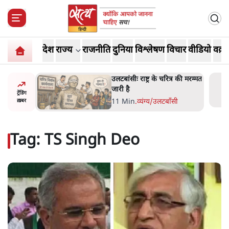
देश
राज्य
राजनीति
दुनिया
विश्लेषण
विचार
वीडियो
वक़्त
ोज़ाना
उलटबांसीः राष्ट्र के चरित्र की मरम्मत
्ञापनों पर
जारी है
ट्रेंडिंग
भी पीछे
11 Min
.
व्यंग्य/उलटबाँसी
ख़बर
Tag:
TS Singh Deo