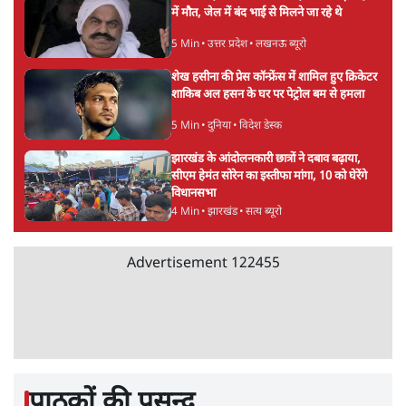
में मौत, जेल में बंद भाई से मिलने जा रहे थे
5 Min
•
उत्तर प्रदेश
•
लखनऊ ब्यूरो
शेख हसीना की प्रेस कॉन्फ्रेंस में शामिल हुए क्रिकेटर
शाकिब अल हसन के घर पर पेट्रोल बम से हमला
5 Min
•
दुनिया
•
विदेश डेस्क
झारखंड के आंदोलनकारी छात्रों ने दबाव बढ़ाया,
सीएम हेमंत सोरेन का इस्तीफा मांगा, 10 को घेरेंगे
विधानसभा
4 Min
•
झारखंड
•
सत्य ब्यूरो
Advertisement
122455
पाठकों की पसन्द