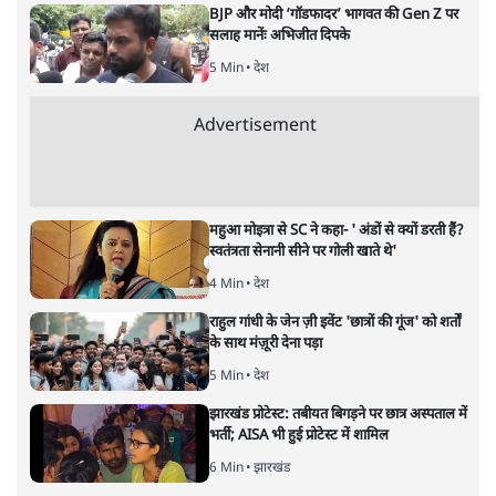
BJP और मोदी ‘गॉडफादर’ भागवत की Gen Z पर
सलाह मानेंः अभिजीत दिपके
5 Min
•
देश
Advertisement
महुआ मोइत्रा से SC ने कहा- ' अंडों से क्यों डरती हैं?
स्वतंत्रता सेनानी सीने पर गोली खाते थे'
4 Min
•
देश
राहुल गांधी के जेन ज़ी इवेंट 'छात्रों की गूंज' को शर्तों
के साथ मंज़ूरी देना पड़ा
5 Min
•
देश
झारखंड प्रोटेस्ट: तबीयत बिगड़ने पर छात्र अस्पताल में
भर्ती; AISA भी हुई प्रोटेस्ट में शामिल
6 Min
•
झारखंड