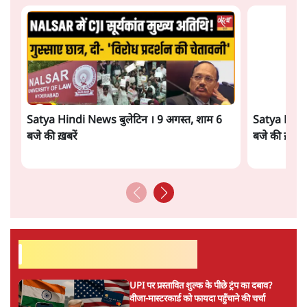
ताजा वीडियो
Satya Hindi News बुलेटिन । 9 अगस्त, शाम 6
Satya Hindi
बजे की ख़बरें
बजे की ख़बरें
सर्वाधिक पढ़ी गयी खबरें