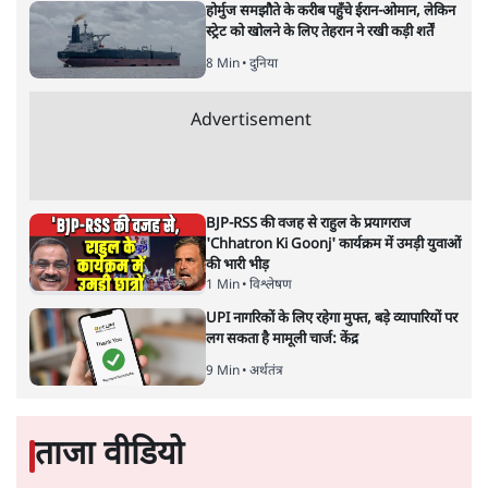
बचाने आए हैं मोहन भागवत!
14 Min
•
विमर्श
होर्मुज समझौते के करीब पहुँचे ईरान-ओमान, लेकिन
स्ट्रेट को खोलने के लिए तेहरान ने रखी कड़ी शर्तें
8 Min
•
दुनिया
Advertisement
BJP-RSS की वजह से राहुल के प्रयागराज
'Chhatron Ki Goonj' कार्यक्रम में उमड़ी युवाओं
की भारी भीड़
1 Min
•
विश्लेषण
UPI नागरिकों के लिए रहेगा मुफ्त, बड़े व्यापारियों पर
लग सकता है मामूली चार्ज: केंद्र
9 Min
•
अर्थतंत्र