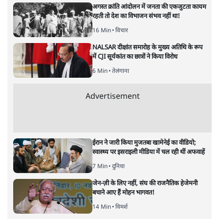
ममता बनर्जी की गाड़ी पर पत्थर-कीचड़ से हमला-
आरोप लगाया, 'मेरी जान भी जा सकती थी'
8 Min
•
पश्चिम बंगाल
अगस्त क्रांति आंदोलन में जनता की एकजुटता कायम
रहती तो देश का विभाजन संभव नहीं था!
16 Min
•
विचार
NALSAR दीक्षांत समारोह के मुख्य अतिथि के रूप
में CJI सूर्यकांत का छात्रों ने किया विरोध
6 Min
•
तेलंगाना
Advertisement
ईरान ने जारी किया मुजतबा खामेनेई का वीडियो;
स्वास्थ्य पर इसराइली मीडिया में चल रही थीं अफवाहें
7 Min
•
दुनिया
जेन-ज़ी के लिए नहीं, संघ की राजनैतिक हेजेमनी