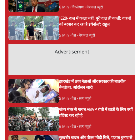
UPI पर प्रस्तावित शुल्क के पीछे ट्रंप का दबाव?
वीजा-मास्टरकार्ड को फायदा पहुँचाने की चर्चा
6 Min
•
विश्लेषण
•
नेशनल ब्यूरो
'E20- दाल में काला नहीं, पूरी दाल ही काली; वाहनों
को बरबाद कर रहा है इथेनॉल': राहुल
5 Min
•
देश
•
नेशनल ब्यूरो
Advertisement
झारखंड में छात्र नेताओं और सरकार की बातचीत
बेनतीजा, आंदोलन जारी
5 Min
•
देश
•
सत्य ब्यूरो
जंतर मंतर से गायब ABVP रांची में छात्रों के लिए क्यों
प्रोटेस्ट कर रही है