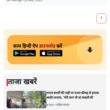
उत्तराखंड में अगले हफ्ते समान नागरिक संहिता बिल पेश
होगा, और क्या है इसमें?
देश
•
सत्य ब्यूरो
•
29 Mar, 2025
1
सत्य हिन्दी ऐप
डाउनलोड
करें
ताजा खबरें