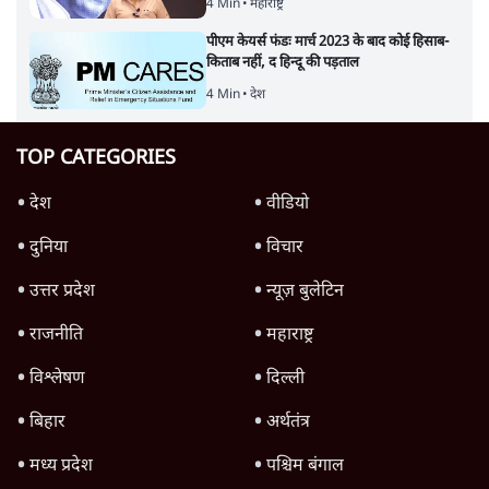
'महाराष्ट्र में गैर बीजेपी वोटरों के नामों को काटने की
बड़ी साज़िश'- रोहित पवार का आरोप
4 Min
•
महाराष्ट्र
पीएम केयर्स फंडः मार्च 2023 के बाद कोई हिसाब-
किताब नहीं, द हिन्दू की पड़ताल
4 Min
•
देश
TOP CATEGORIES
देश
वीडियो
दुनिया
विचार
उत्तर प्रदेश
न्यूज़ बुलेटिन
राजनीति
महाराष्ट्र
विश्लेषण
दिल्ली