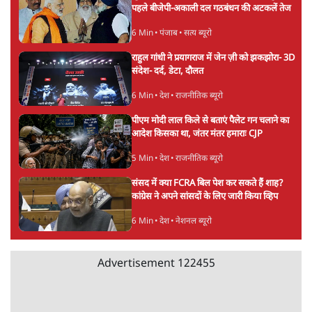
6 Min
•
देश
•
सत्य ब्यूरो
सुखबीर बादल और पीएम मोदी मिले, पंजाब चुनाव से
पहले बीजेपी-अकाली दल गठबंधन की अटकलें तेज
6 Min
•
पंजाब
•
सत्य ब्यूरो
राहुल गांधी ने प्रयागराज में जेन ज़ी को झकझोरा- 3D
संदेश- दर्द, डेटा, दौलत
6 Min
•
देश
•
राजनीतिक ब्यूरो
पीएम मोदी लाल किले से बताएं पैलेट गन चलाने का
आदेश किसका था, जंतर मंतर हमाराः CJP
5 Min
•
देश
•
राजनीतिक ब्यूरो
संसद में क्या FCRA बिल पेश कर सकते हैं शाह?
कांग्रेस ने अपने सांसदों के लिए जारी किया व्हिप
6 Min
•
देश
•
नेशनल ब्यूरो