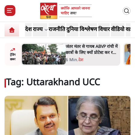
देश
राज्य
राजनीति
दुनिया
विश्लेषण
विचार
वीडियो
वक़्त
BREAKING NEWS:
झारखंड प्रोटेस्ट: JPSC परीक्षा रद्द
होगी, लेकिन छात्र CBI जांच की मांग पर अड़े
ं और
जंतर मंतर से गायब ABVP रांची में
तीजा,
छात्रों के लिए क्यों प्रोटेस्ट कर रही
ट्रेंडिंग
है
6 Min
.
देश
ख़बर
Tag:
Uttarakhand UCC