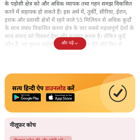
के पड़ोसी क्षेत्र को और अधिक व्यापक तथा गहन समझ विकसित
करने में सहायक हो सकते हैं। इस अर्थ में, तुर्की, सीरिया, ईरान,
इराक और प्रवासी क्षेत्रों में रहने वाले 55 मिलियन से अधिक कुर्दों
के साथ संबंध विकसित करना क्षेत्र के चार सबसे महत्वपूर्ण देशों के
साथ संवाद को विस्तार देना और मजबूत करना है। लेकिन कुर्द
और पढ़ें
कौन हैं, यह पुराना पड़ोसी जिसे भारत आज धीरे-धीरे फिर से
पहचान रहा है?
सत्य हिन्दी ऐप
डाउनलोड
करें
नीलूफ़र कोच