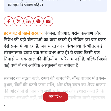
का गहन विश्लेषण पढ़िए।
हर बजट से पहले सरकार
विकास, रोजगार, गरीब कल्याण और
निवेश की बड़ी घोषणाओं का वादा करती है। लेकिन इस बार बजट
ऐसे समय में आ रहा है, जब भारत की अर्थव्यवस्था के भीतर कई
संरचनात्मक दबाव एक साथ उभर आए हैं। ये दबाव किसी एक
तिमाही या एक साल की नीतियों का परिणाम नहीं हैं, बल्कि पिछले
कई वर्षों में बने आर्थिक असंतुलनों का नतीजा हैं।
सरकार का बढ़ता कर्ज़, रुपये की कमजोरी, बॉन्ड बाजार में उथल–
पुथल, बैंकों की घटती जमा राशि, और घरेलू बचत का शेयर बाजार
की ओर तेज़ी से जाना- ये सभी संकेत इस ओर इशारा करते हैं कि
और पढ़ें
समस्या अस्थायी नहीं, बल्कि गहरी और प्रणालीगत यानी स्ट्रक्चरल
है।