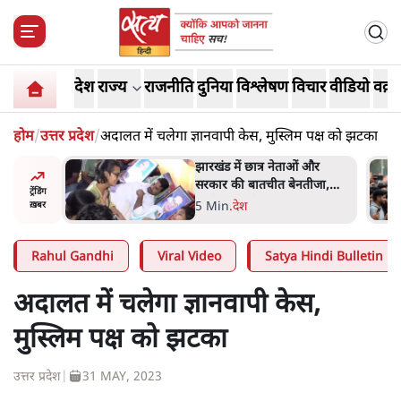
देश
राज्य
राजनीति
दुनिया
विश्लेषण
विचार
वीडियो
वक़्त
होम
/
उत्तर प्रदेश
/
अदालत में चलेगा ज्ञानवापी केस, मुस्लिम पक्ष को झटका
ं और
राहुल गांधी के जेन ज़ी इवेंट 'छात्रों
तीजा,
की गूंज' को शर्तों के साथ मंज़ूरी
ट्रेंडिंग
देना पड़ा
5 Min
.
देश
ख़बर
Rahul Gandhi
Viral Video
Satya Hindi Bulletin
अदालत में चलेगा ज्ञानवापी केस,
मुस्लिम पक्ष को झटका
उत्तर प्रदेश
|
31 MAY, 2023