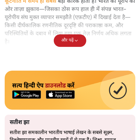
कूटनीति में समय ही सबसे
बड़ा कारक होता है। भारत का यूरोप की
ओर ताज़ा झुकाव—जिसका ठोस रूप हाल ही में संपन्न भारत–
यूरोपीय संघ मुक्त व्यापार समझौते (एफ़टीए) में दिखाई देता है—
किसी दीर्घकालिक रणनीतिक दूरदृष्टि की पराकाष्ठा कम, और
परिस्थितियों के दबाव में लिया गया एक तेज़ निर्णय अधिक लगता
और पढ़ें
है।
सत्य हिन्दी ऐप
डाउनलोड
करें
सतीश झा
सतीश झा समकालीन भारतीय भाषाई लेखन के सबसे सूक्ष्म,