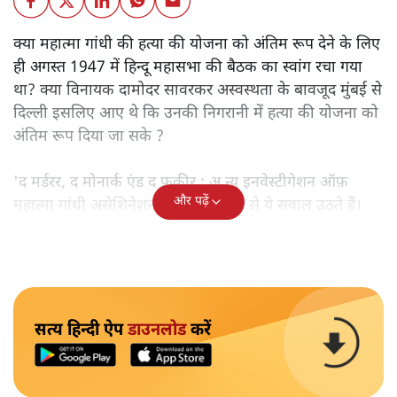
क्या महात्मा गांधी की हत्या की योजना को अंतिम रूप देने के लिए
ही अगस्त 1947 में हिन्दू महासभा की बैठक का स्वांग रचा गया
था? क्या विनायक दामोदर सावरकर अस्वस्थता के बावजूद मुंबई से
दिल्ली इसलिए आए थे कि उनकी निगरानी में हत्या की योजना को
अंतिम रूप दिया जा सके ?
'द मर्डरर, द मोनार्क एंड द फ़कीर : अ न्यू इनवेस्टीगेशन ऑफ़
और पढ़ें
महात्मा गांधी असेशिनेशन' नामक किताब से ये सवाल उठते हैं।
सत्य हिन्दी ऐप
डाउनलोड
करें