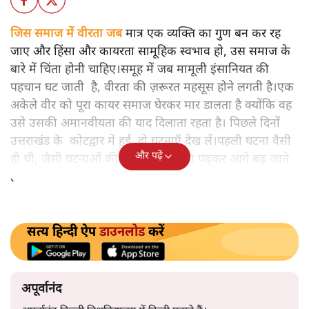
आरएसएस का ईको सिस्टम हिंदुओं में मानवता जैसी अच्छाई का
दमन क्यों करना चाहता है? कोटद्वार में दीपक कुमार एक मुस्लिम
दुकानदार की रक्षा के लिए बजरंग दल के उग्र लोगों के सामने खड़े हो
गए और कहा- "मेरा नाम मोहम्मद दीपक है।"
जिस समाज में वीरता जब
मात्र एक व्यक्ति का गुण बन कर रह
जाए और हिंसा और कायरता सामूहिक स्वभाव हो, उस समाज के
बारे में चिंता होनी चाहिए।समूह में जब मामूली इंसानियत की
पहचान घट जाती है, वीरता की ज़रूरत महसूस होने लगती है।एक
अकेले वीर को पूरा कायर समाज घेरकर मार डालता है क्योंकि वह
उसे उसकी अमानवीयता की याद दिलाता रहता है। पिछले दिनों
उत्तराखंड के कोटद्वार में हुई दो घटनाएँ देख लें।पहली घटना वैसी