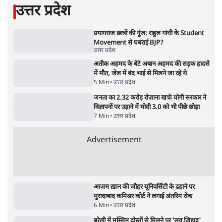
7 Min
•
उत्तर प्रदेश
•
नेशनल ब्यूरो
उलटबांसीः राष्ट्र के चरित्र की मरम्मत जारी है
11 Min
•
व्यंग्य/उलटबाँसी
•
मुकेश कुमार
भागवत बोले- 'जेन ज़ी पर आँख मूंदकर भरोसा,
आंदोलन देश-विरोधी नहीं'; अतुल लिमये बोले थे-
'एंटी नेशनल'
6 Min
•
देश
•
नेशनल ब्यूरो
अतीक अहमद के बेटे अबान अहमद की सड़क हादसे
में मौत, जेल में बंद भाई से मिलने जा रहे थे
5 Min
•
उत्तर प्रदेश
•
लखनऊ ब्यूरो
शेख हसीना की प्रेस कॉन्फ्रेंस में शामिल हुए क्रिकेटर
शाकिब अल हसन के घर पर पेट्रोल बम से हमला
5 Min
•
दुनिया
•
विदेश डेस्क
Advertisement
122455