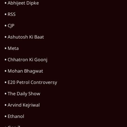
Advertisement
आज़म ख़ान की जौहर यूनिवर्सिटी के ढहाने पर
मुरादाबाद कमिश्नर कोर्ट ने लगाई अंतरिम रोक
6 Min
•
उत्तर प्रदेश
बरेली में मुस्लिम दोस्तों से मिलने पर 'लव जिहाद'
कहकर घेरा, वीडियो वायरल होने के बाद छात्रा ने की
आत्महत्या
5 Min
•
उत्तर प्रदेश
आज़म खान की यूनिवर्सिटी को ढहाने की तैयारी;
कांग्रेस बोली- 'राम मंदिर मुद्दे से ध्यान भटका रही
सरकार'
7 Min
•
उत्तर प्रदेश
Advertisement