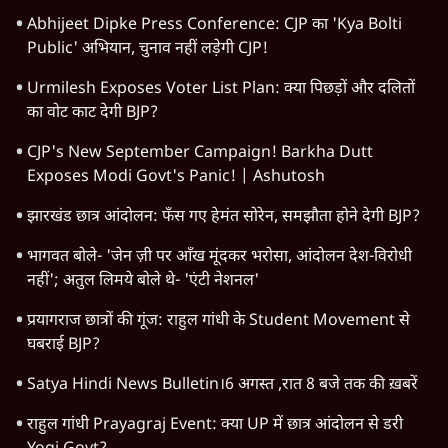
विश्लेषण
दिल्ली
बिहार
अर्थतंत्र
मध्य प्रदेश
पश्चिम बंगाल
पंजाब
कर्नाटक
राजस्थान
जम्मू कश्मीर
खेल
वक़्त-बेवक़्त
HOT TOPICS
Rahul Gandhi
Viral Video
Satya Hindi Bulletin