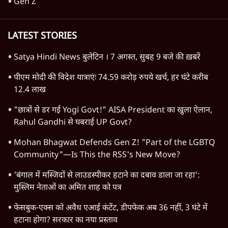
Ram Mandir Scam में सुप्रीम कोर्ट का दखल
सिर्फ एक 'Cover-Up'?
उत्तर प्रदेश
Advertisement
1345566
TOP CATEGORIES
देश
वीडियो
दुनिया
विचार
उत्तर प्रदेश
न्यूज़ बुलेटिन
महाराष्ट्र
राजनीति