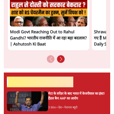
सत्य हिन्दी ऐप
डाउनलोड
करें
सतीश झा
सतीश झा समकालीन भारतीय भाषाई लेखन के सबसे सूक्ष्म,
विश्लेषणात्मक और मानवीय स्वरों में से एक हैं। शिक्षा, समाज,
संस्कृति और भाषा पर उनकी दृष्टि गहरी और साफ़ है। उनकी शैली—
सरल भाषा में जटिल प्रश्नों को खोलने की—उन्हें आज के
हिंदी‑हिंदुस्तानी लेखन में एक विशिष्ट स्थान देती है।
सतीश झा
की और स्टोरी पढ़ें
अगली खबर लोड हो रही है...