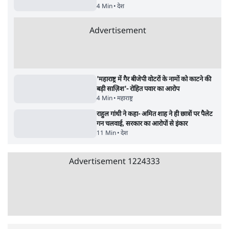
सर्वाधिक पढ़ी गयी खबरें
मेटा के सरेंडर के बाद भारत में केजरीवाल का इंस्टा
हैंडल बैनः AAP का आरोप
3 Min
•
देश
•
नेशनल ब्यूरो
'अमित शाह के संसद में आने पर विचार करे सरकार':
राज्यसभा सभापति ने केंद्र से कहा
5 Min
•
देश
•
नेशनल ब्यूरो
Advertisement
जनता का 2.32 करोड़ रोज़ाना खर्चः योगी सरकार ने
विज्ञापनों पर उड़ाने में मोदी 3.0 को भी पीछे छोड़ा