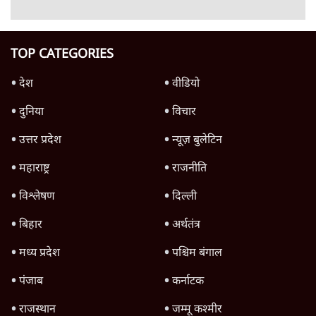
उलटबांसीः राष्ट्र के चरित्र की मरम्मत जारी है
11 Min
•
व्यंग्य/उलटबाँसी
जंतर-मंतर पर युवा आक्रोश के बाद संघ की बेचैनी
क्यों बढ़ी? प्रो. अपूर्वानंद ने बताईं 5 बड़ी वजहें
7 Min
•
विश्लेषण
मैं अपने सारे सर्टिफिकेट दिखाने को तैयार, मोदी जी
भी अपनी डिग्री दिखाएंः दिपके
4 Min
•
देश
Advertisement
'महाराष्ट्र में गैर बीजेपी वोटरों के नामों को काटने की
बड़ी साज़िश'- रोहित पवार का आरोप
4 Min
•
महाराष्ट्र
राहुल गांधी ने कहा- अमित शाह ने ही छात्रों पर पैलेट
गन चलवाई, सरकार का आरोपों से इंकार