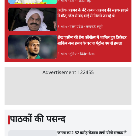
सलाह मानेंः अभिजीत दिपके
5 Min
•
देश
महुआ मोइत्रा से SC ने कहा- ' अंडों से क्यों डरती हैं?
स्वतंत्रता सेनानी सीने पर गोली खाते थे'
4 Min
•
देश
राहुल गांधी के जेन ज़ी इवेंट 'छात्रों की गूंज' को शर्तों
के साथ मंज़ूरी देना पड़ा
5 Min
•
देश
Advertisement
झारखंड प्रोटेस्ट: तबीयत बिगड़ने पर छात्र अस्पताल में
भर्ती; AISA भी हुई प्रोटेस्ट में शामिल
6 Min
•
झारखंड
SC-ST आरक्षण में क्रीमी लेयर क्यों नहीं? केंद्र ने