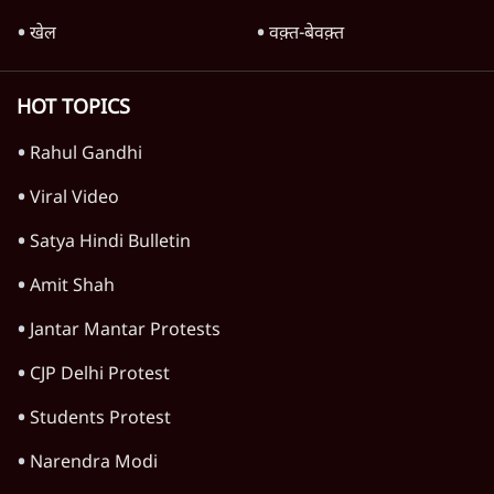
11 Min
•
देश
Advertisement
1224333
उत्तर प्रदेश
प्रयागराज छात्रों की गूंज: राहुल गांधी के Student
Movement से घबराई BJP?
उत्तर प्रदेश
अतीक अहमद के बेटे अबान अहमद की सड़क हादसे
में मौत, जेल में बंद भाई से मिलने जा रहे थे
5 Min
•
उत्तर प्रदेश
जनता का 2.32 करोड़ रोज़ाना खर्चः योगी सरकार ने
विज्ञापनों पर उड़ाने में मोदी 3.0 को भी पीछे छोड़ा
7 Min
•
उत्तर प्रदेश