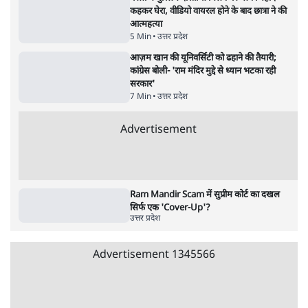
पाठकों की पसन्द
जनता का 2.32 करोड़ रोज़ाना खर्चः योगी सरकार ने
विज्ञापनों पर उड़ाने में मोदी 3.0 को भी पीछे छोड़ा
7 Min
•
उत्तर प्रदेश
शिक्षा संस्थान ‘विद्यार्थी’ नहीं, ‘अनुयायी’ तैयार कर
रहे, राहुल गांधी के बयान से छिड़ी नई बहस
6 Min
•
वक़्त-बेवक़्त
क्या 95 साल पुराने भारतीय सांख्यिकी संस्थान की
स्वायत्तता पर भी अब मंडरा रहा ख़तरा?
8 Min
•
विश्लेषण
Advertisement