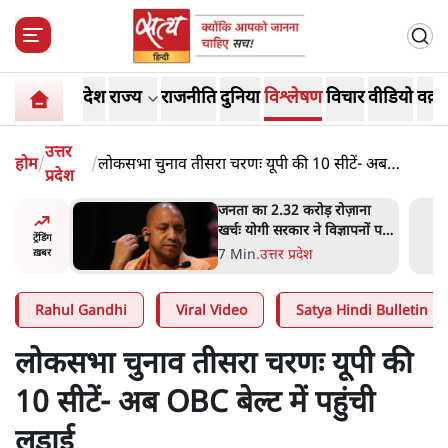
देश
राज्य
राजनीति
दुनिया
विश्लेषण
विचार
वीडियो
वक़्त
उत्तर
होम
/
/
लोकसभा चुनाव तीसरा चरणः यूपी की 10 सीटें- अब
प्रदेश
OBC बेल्ट में पहुंची लड़ाई
जनता का 2.32 करोड़ रोज़ाना
उलटबांसीः 
खर्चः योगी सरकार ने विज्ञापनों पर
जारी है
ट्रेंडिंग
उड़ाने में मोदी 3.0 को भी पीछे
7 Min
.
उत्तर प्रदेश
11 Min
ख़बर
छोड़ा
Rahul Gandhi
Viral Video
Satya Hindi Bulletin
लोकसभा चुनाव तीसरा चरणः यूपी की
10 सीटें- अब OBC बेल्ट में पहुंची
लड़ाई