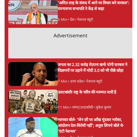
ताजा खबरें
'E20- दाल में काला नहीं, पूरी दाल ही काली; वाहनों
को बरबाद कर रहा है इथेनॉल': राहुल
5 Min
•
देश
UPI पर प्रस्तावित शुल्क के पीछे ट्रंप का दबाव?
वीजा-मास्टरकार्ड को फायदा पहुँचाने की चर्चा
6 Min
•
विश्लेषण
मार्क ज़करबर्ग का माफीनामाः ये बहुत अंदर की बात
है
9 Min
•
विश्लेषण
Advertisement
BJP और मोदी ‘गॉडफादर’ भागवत की Gen Z पर