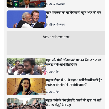
बदलाव की देहलीज पर ठहरा हुआ
बजट!
अर्थतंत्र
|
सतीश झा
|
2 FEB, 2026
सतीश झा
मोदी सरकार का बजट 2026 बड़े बदलाव का वादा करता दिखता है,
लेकिन क्या वह देहलीज़ पार कर पाया? नीतिगत झिझक, अधूरे सुधार
और ठहरे फैसलों के बीच बजट की आलोचनात्मक समीक्षा पढ़िए।