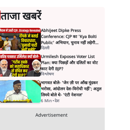
ताजा खबरें
Abhijeet Dipke Press
Conference: CJP का 'Kya Bolti
Public' अभियान, चुनाव नहीं लड़ेगी
दिल्ली
CJP!
Urmilesh Exposes Voter List
Plan: क्या पिछड़ों और दलितों का वोट
काट देगी BJP?
विश्लेषण
भागवत बोले- 'जेन ज़ी पर आँख मूंदकर
भरोसा, आंदोलन देश-विरोधी नहीं'; अतुल
लिमये बोले थे- 'एंटी नेशनल'
6 Min
•
देश
Advertisement