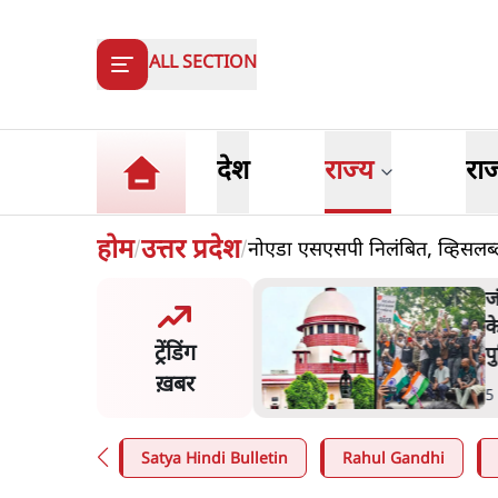
ALL SECTION
देश
राज्य
रा
होम
उत्तर प्रदेश
नोएडा एसएसपी निलंबित, व्हिसलब्ल
/
/
जंतर-मंतर प्रोटेस्ट- 'ताकतवर सरकार
के नाम पर आक्रामकता न दिखाए
ट्रेंडिंग
पुलिस, जेन जी को सुने': SC
ख़बर
5 Min
.
देश
Satya Hindi Bulletin
Rahul Gandhi