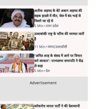
अतीक अहमद के बेटे अबान अहमद की
सड़क हादसे में मौत, जेल में बंद भाई से
मिलने जा रहे थे
5 Min
•
उत्तर प्रदेश
उलटबांसीः राष्ट्र के चरित्र की मरम्मत जारी
है
11 Min
•
व्यंग्य/उलटबाँसी
'अमित शाह के संसद में आने पर विचार
करे सरकार': राज्यसभा सभापति ने केंद्र
से कहा
5 Min
•
देश
Advertisement
कॉकरोच जनता पार्टी ने की देशव्यापी