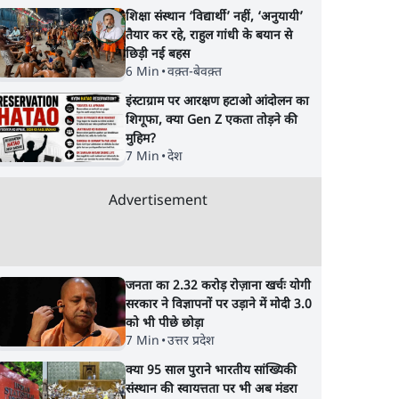
शिक्षा संस्थान ‘विद्यार्थी’ नहीं, ‘अनुयायी’
तैयार कर रहे, राहुल गांधी के बयान से
छिड़ी नई बहस
6 Min
•
वक़्त-बेवक़्त
इंस्टाग्राम पर आरक्षण हटाओ आंदोलन का
शिगूफा, क्या Gen Z एकता तोड़ने की
मुहिम?
7 Min
•
देश
Advertisement
जनता का 2.32 करोड़ रोज़ाना खर्चः योगी
सरकार ने विज्ञापनों पर उड़ाने में मोदी 3.0
को भी पीछे छोड़ा
7 Min
•
उत्तर प्रदेश
क्या 95 साल पुराने भारतीय सांख्यिकी
संस्थान की स्वायत्तता पर भी अब मंडरा