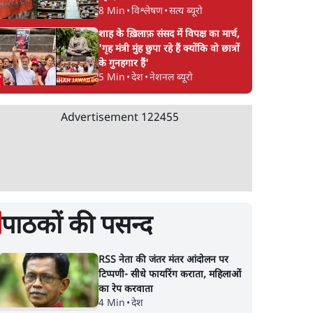
8 Min
•
विश्लेषण
•
सत्य ब्यूरो
शाह के ख़िलाफ़ संसद में विपक्ष का मार्च,
'गृह मंत्री मुंह छुपा रहे हैं क्योंकि वो छात्रों
के गुनहगार हैं'
5 Min
•
देश
•
नेशनल ब्यूरो
Advertisement
122455
पाठकों की पसन्द
RSS नेता की जंतर मंतर आंदोलन पर
टिप्पणी- सीधे फायरिंग कराता, महिलाओं
का रेप करवाता
4 Min
•
देश