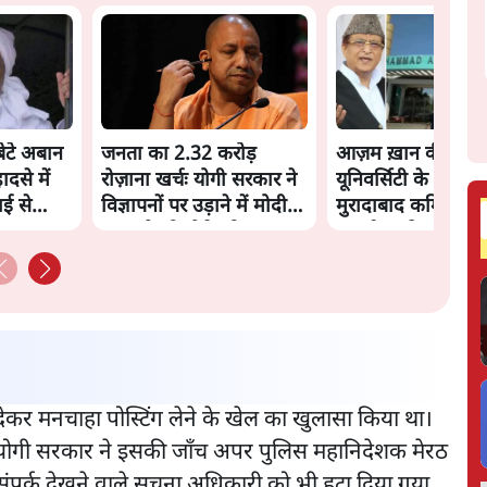
ेटे अबान
जनता का 2.32 करोड़
आज़म ख़ान की जौह
से में
रोज़ाना खर्चः योगी सरकार ने
यूनिवर्सिटी के ढहाने 
ाई से
विज्ञापनों पर उड़ाने में मोदी
मुरादाबाद कमिश्नर कोर
3.0 को भी पीछे छोड़ा
लगाई अंतरिम रोक
देकर मनचाहा पोस्टिंग लेने के खेल का खुलासा किया था।
 की योगी सरकार ने इसकी जाँच अपर पुलिस महानिदेशक मेरठ
नसंपर्क देखने वाले सूचना अधिकारी को भी हटा दिया गया