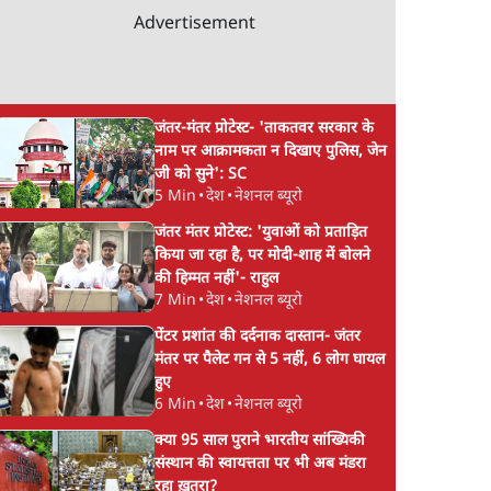
Advertisement
जंतर-मंतर प्रोटेस्ट- 'ताकतवर सरकार के
नाम पर आक्रामकता न दिखाए पुलिस, जेन
जी को सुने': SC
5 Min
•
देश
•
नेशनल ब्यूरो
जंतर मंतर प्रोटेस्ट: 'युवाओं को प्रताड़ित
किया जा रहा है, पर मोदी-शाह में बोलने
की हिम्मत नहीं'- राहुल
7 Min
•
देश
•
नेशनल ब्यूरो
पेंटर प्रशांत की दर्दनाक दास्तान- जंतर
मंतर पर पैलेट गन से 5 नहीं, 6 लोग घायल
हुए
6 Min
•
देश
•
नेशनल ब्यूरो
क्या 95 साल पुराने भारतीय सांख्यिकी
संस्थान की स्वायत्तता पर भी अब मंडरा
रहा ख़तरा?