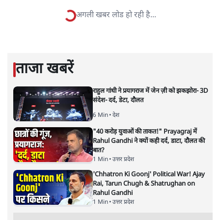
वी. एन. दास
वी. एन. दास पेशे से पत्रकार हैं, समसामयिक विषयों पर लिखते रहते
हैं।
वी. एन. दास
की और स्टोरी पढ़ें
गंगा नदी में कहां तक जाएगा लक्ज़री
क्रूज़
देश
|
हरजिंदर
|
5 JAN, 2023