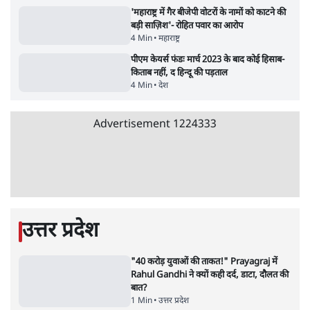
5 Min
•
देश
•
राजनीतिक ब्यूरो
मार्क ज़करबर्ग का माफीनामाः ये बहुत अंदर की बात
है
9 Min
•
विश्लेषण
•
शीतल पी. सिंह
महुआ मोइत्रा से SC ने कहा- ' अंडों से क्यों डरती हैं?
स्वतंत्रता सेनानी सीने पर गोली खाते थे'
4 Min
•
देश
•
नेशनल ब्यूरो
Abhijeet Dipke Press Conference: CJP
का 'Kya Bolti Public' अभियान, चुनाव नहीं
लड़ेगी CJP!
दिल्ली
•
सत्य ब्यूरो
झारखंड में छात्र नेताओं और सरकार की बातचीत
बेनतीजा, आंदोलन जारी
5 Min
•
देश
•
सत्य ब्यूरो
Advertisement
122455