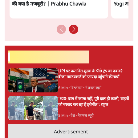
ताजा खबरें
राहुल गांधी ने प्रयागराज में जेन ज़ी को झकझोरा- 3D
संदेश- दर्द, डेटा, दौलत
6 Min
•
देश
"40 करोड़ युवाओं की ताकत!" Prayagraj में
Rahul Gandhi ने क्यों कही दर्द, डाटा, दौलत की
बात?
1 Min
•
उत्तर प्रदेश
'Chhatron Ki Goonj' Political War! Ajay
Rai, Tarun Chugh & Shatrughan on
Rahul Gandhi
1 Min
•
उत्तर प्रदेश
Advertisement