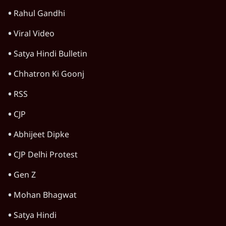
Movement से घबराई BJP?
उत्तर प्रदेश
Advertisement
अतीक अहमद के बेटे अबान अहमद की सड़क हादसे
में मौत, जेल में बंद भाई से मिलने जा रहे थे
5 Min
•
उत्तर प्रदेश
जनता का 2.32 करोड़ रोज़ाना खर्चः योगी सरकार ने
विज्ञापनों पर उड़ाने में मोदी 3.0 को भी पीछे छोड़ा
7 Min
•
उत्तर प्रदेश
आज़म ख़ान की जौहर यूनिवर्सिटी के ढहाने पर
मुरादाबाद कमिश्नर कोर्ट ने लगाई अंतरिम रोक
6 Min
•
उत्तर प्रदेश
Advertisement