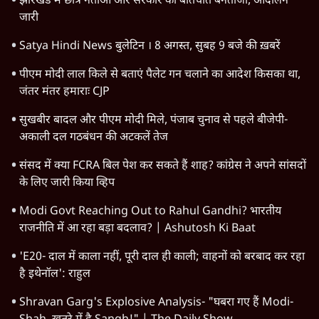
राजनीति
महाराष्ट्र
विश्लेषण
दिल्ली
बिहार
अर्थतंत्र
मध्य प्रदेश
पश्चिम बंगाल
पंजाब
कर्नाटक
राजस्थान
जम्मू कश्मीर
खेल
वक़्त-बेवक़्त
HOT TOPICS
Rahul Gandhi
Viral Video