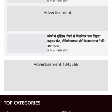
उलटबांसीः राष्ट्र के चरित्र की मरम्मत जारी है
11 Min
•
व्यंग्य/उलटबाँसी
जंतर-मंतर पर युवा आक्रोश के बाद संघ की बेचैनी
क्यों बढ़ी? प्रो. अपूर्वानंद ने बताईं 5 बड़ी वजहें
7 Min
•
विश्लेषण
मैं अपने सारे सर्टिफिकेट दिखाने को तैयार, मोदी जी
भी अपनी डिग्री दिखाएंः दिपके
4 Min
•
देश
Advertisement
'महाराष्ट्र में गैर बीजेपी वोटरों के नामों को काटने की
बड़ी साज़िश'- रोहित पवार का आरोप
4 Min
•
महाराष्ट्र
पीएम केयर्स फंडः मार्च 2023 के बाद कोई हिसाब-