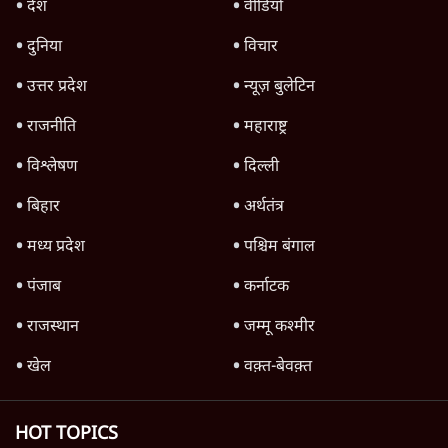
किताब नहीं, द हिन्दू की पड़ताल
4 Min
•
देश
Advertisement
1224333
उत्तर प्रदेश
"40 करोड़ युवाओं की ताकत!" Prayagraj में
Rahul Gandhi ने क्यों कही दर्द, डाटा, दौलत की
बात?
1 Min
•
उत्तर प्रदेश
'Chhatron Ki Goonj' Political War! Ajay
Rai, Tarun Chugh & Shatrughan on
Rahul Gandhi
1 Min
•
उत्तर प्रदेश
प्रयागराज छात्रों की गूंज: राहुल गांधी के Student