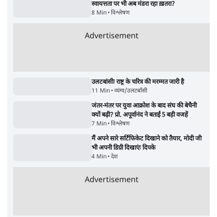
सर्वाधिक पढ़ी गयी खबरें
UPI पर प्रस्तावित शुल्क के पीछे ट्रंप का दबाव?
वीजा-मास्टरकार्ड को फायदा पहुँचाने की चर्चा
6 Min
•
विश्लेषण
•
नेशनल ब्यूरो
'E20- दाल में काला नहीं, पूरी दाल ही काली; वाहनों
को बरबाद कर रहा है इथेनॉल': राहुल
5 Min
•
देश
•
नेशनल ब्यूरो
Advertisement
BJP और मोदी ‘गॉडफादर’ भागवत की Gen Z पर
सलाह मानेंः अभिजीत दिपके