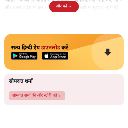
सितारों फिल्म अभिनेता और प्रोड्यूसर, डायरेक्टर से चर्चा कर रहे थे
और पढ़ें
और उत्तर प्रदेश में बन रही फिल्म सिटी के बारे में सुझाव मांग रहे
थे।
सत्य हिन्दी ऐप
डाउनलोड
करें
सोमदत्त शर्मा
सोमदत्त शर्मा
की और स्टोरी पढ़ें