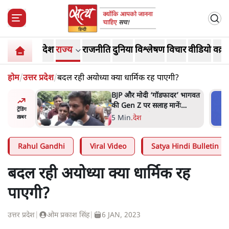
देश
राज्य
राजनीति
दुनिया
विश्लेषण
विचार
वीडियो
वक़्त
होम
/
उत्तर प्रदेश
/
बदल रही अयोध्या क्या धार्मिक रह पाएगी?
र’ भागवत
मार्क ज़करबर्ग का माफीनामाः ये
ेंः
बहुत अंदर की बात है
ट्रेंडिंग
9 Min
.
विश्लेषण
ख़बर
Rahul Gandhi
Viral Video
Satya Hindi Bulletin
बदल रही अयोध्या क्या धार्मिक रह
पाएगी?
उत्तर प्रदेश
|
ओम प्रकाश सिंह
|
6 JAN, 2023