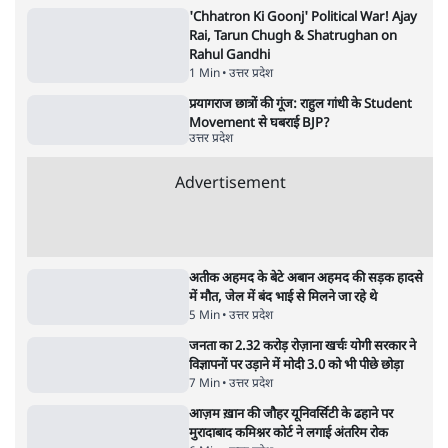
पाठकों की पसन्द
जनता का 2.32 करोड़ रोज़ाना खर्चः योगी सरकार ने
विज्ञापनों पर उड़ाने में मोदी 3.0 को भी पीछे छोड़ा
7 Min
•
उत्तर प्रदेश
शिक्षा संस्थान ‘विद्यार्थी’ नहीं, ‘अनुयायी’ तैयार कर
रहे, राहुल गांधी के बयान से छिड़ी नई बहस
6 Min
•
वक़्त-बेवक़्त
क्या 95 साल पुराने भारतीय सांख्यिकी संस्थान की
स्वायत्तता पर भी अब मंडरा रहा ख़तरा?
8 Min
•
विश्लेषण
Advertisement