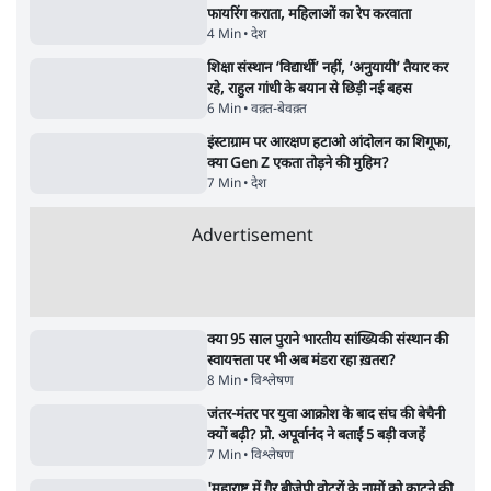
Advertisement
शेख हसीना: '2024 में छात्र आंदोलन नहीं,
सुनियोजित तख्तापलट था; मैं अपने लोगों के पास
जरूर लौटूंगी'
5 Min
•
दुनिया
जंतर मंतर प्रोटेस्ट: 'युवाओं को प्रताड़ित किया जा रहा
है, पर मोदी-शाह में बोलने की हिम्मत नहीं'- राहुल
7 Min
•
देश
ताजा वीडियो