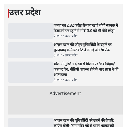
बड़ी साज़िश'- रोहित पवार का आरोप
4 Min
•
महाराष्ट्र
•
मुंबई ब्यूरो
Advertisement
E20 विवादः आप के पीएम आवास मार्च को रोका,
धरने पर बैठे केजरीवाल-सिसोदिया
5 Min
•
देश
•
नेशनल ब्यूरो
RSS जेन अल्फा संवादः दिपके ने कहा- 70-80 साल
के बुजुर्ग से जेन जी को क्या मिलेगा
7 Min
•
देश
•
राजनीतिक ब्यूरो
'गूंगी गुड़िया' वाले तंज पर एनसीपी ने कांग्रेस से पूछा-
क्या आप इंदिरा गांधी का अपमान सही मानते हैं?
5 Min
•
महाराष्ट्र
•
मुंबई ब्यूरो