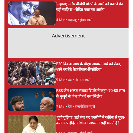
अनन्त मित्तल
की और स्टोरी पढ़ें
अगली खबर लोड हो रही है...
ताजा खबरें
मेटा के सरेंडर के बाद भारत में केजरीवाल का इंस्टा
हैंडल बैनः AAP का आरोप
3 Min
•
देश
राम मंदिर में चढ़ावे को लेकर विवाद: SP के मनोज
यादव ने BJP और RSS पर निशाना साधा | CM
योगी को क्लीन चिट मिली