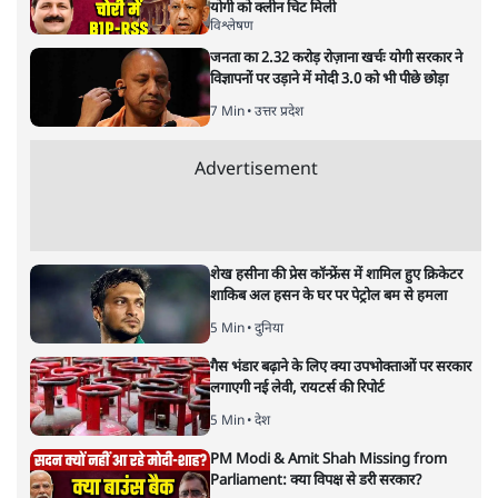
नतीजों पर परदे डालता घोषणा प्रधान
बजट!
अर्थतंत्र
|
अनन्त मित्तल
|
1 FEB, 2026
अनन्त मित्तल
यह बजट नीतिगत नतीजों से ज़्यादा घोषणाओं पर टिका क्यों दिखता
है? आंकड़ों, ज़मीनी हकीकत और वादों के बीच घोषणा-प्रधान बजट
की आलोचनात्मक पड़ताल।