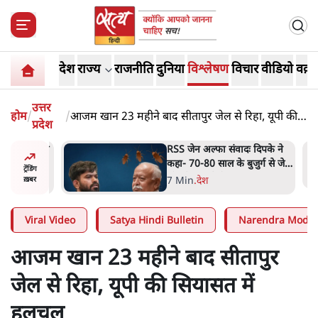
देश
राज्य
राजनीति
दुनिया
विश्लेषण
विचार
वीडियो
वक़्त
उत्तर
होम
/
/
आजम खान 23 महीने बाद सीतापुर जेल से रिहा, यूपी की
प्रदेश
सियासत में हलचल
ीएम आवास
RSS जेन अल्फा संवादः दिपके ने
बैठे
कहा- 70-80 साल के बुजुर्ग से जेन
ट्रेंडिंग
जी को क्या मिलेगा
7 Min
.
देश
ख़बर
Viral Video
Satya Hindi Bulletin
Narendra Modi
आजम खान 23 महीने बाद सीतापुर
जेल से रिहा, यूपी की सियासत में
हलचल