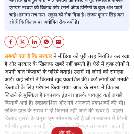
नेता विपक्ष राहुल गांधी ने 2 फरवरी को संसद में पूर्व सेनाध्यक्ष जनरल
एमएम नरवणे की किताब फोर स्टार्स ऑफ डेस्टिनी के कुछ अंश पढ़ने
चाहे। हंगामा मच गया। राहुल को रोक दिया है। संजय कुमार सिंह बता
रहे हैं कि किताब पर अघोषित रोक क्यों है।
सबको पता है कि सरकार
ने मीडिया को पूरी तरह नियंत्रित कर रखा
है और सरकार के खिलाफ खबरें नहीं छपती हैं। ऐसे में कुछ लोगों ने
अपनी बात किताबों के जरिये बताई। उसमें भी लोगों को समस्या
आई। कई लोगों ने किताबें खुद प्रकाशित कीं। कई लोगों को उनकी
किताबों के लिए परेशान किया गया। आज के समय में किताब
लिखने से मुश्किल है प्रकाशक ढूंढ़ना। इसके बावजूद कई अच्छी
किताबें आई हैं। स्वप्रकाशित और नये अनजाने प्रकाशकों की भी।
लेकिन हाल के समय में दो किताबें नहीं आने की खबर है। पहली
किताब इसरो के प्रमुख एस सोमनाथ की है जो मलयालम में लिखी
गई थी। इसका नाम है, निलवु कुडिचा सिमहंगल। बताया जाता है
और पढ़ें