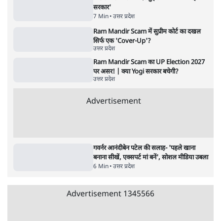
संसदीय समिति-मेटा की बैठकः मार्क ज़करबर्ग ने
भारत सरकार से माफी मांगी
5 Min
•
देश
•
राजनीतिक ब्यूरो
जंतर-मंतर प्रोटेस्ट- 'ताकतवर सरकार के नाम पर
आक्रामकता न दिखाए पुलिस, जेन जी को सुने': SC
5 Min
•
देश
•
नेशनल ब्यूरो
Advertisement
122455
पाठकों की पसन्द
RSS नेता की जंतर मंतर आंदोलन पर टिप्पणी- सीधे
फायरिंग कराता, महिलाओं का रेप करवाता