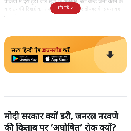
प्रक्रिया में देरी हुई। जेल सूत्रों के अनुसार, बेल बॉन्ड जमा करने के
और पढ़ें
बाद उनकी रिहाई का रास्ता साफ हुआ और दोपहर के समय वह
जेल से बाहर आए।
सत्य हिन्दी ऐप
डाउनलोड
करें
मोदी सरकार क्यों डरी, जनरल नरवणे
की किताब पर ‘अघोषित’ रोक क्यों?