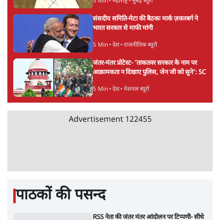
विश्लेषण
जनता का 2.32 करोड़ रोज़ाना खर्चः योगी सरकार ने
विज्ञापनों पर उड़ाने में मोदी 3.0 को भी पीछे छोड़ा
7 Min
•
उत्तर प्रदेश
Advertisement
शेख हसीना की प्रेस कॉन्फ्रेंस में शामिल हुए क्रिकेटर
शाकिब अल हसन के घर पर पेट्रोल बम से हमला
5 Min
•
दुनिया
गैस भंडार बढ़ाने के लिए क्या उपभोक्ताओं पर सरकार
लगाएगी नई लेवी, रायटर्स की रिपोर्ट
5 Min
•
देश
PM Modi & Amit Shah Missing from
Parliament: क्या विपक्ष से डरी सरकार?
दिल्ली