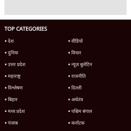
4 Min
•
देश
शिक्षा संस्थान ‘विद्यार्थी’ नहीं, ‘अनुयायी’ तैयार कर
रहे, राहुल गांधी के बयान से छिड़ी नई बहस
6 Min
•
वक़्त-बेवक़्त
इंस्टाग्राम पर आरक्षण हटाओ आंदोलन का शिगूफा,
क्या Gen Z एकता तोड़ने की मुहिम?
7 Min
•
देश
Advertisement
क्या 95 साल पुराने भारतीय सांख्यिकी संस्थान की
स्वायत्तता पर भी अब मंडरा रहा ख़तरा?
8 Min
•
विश्लेषण
जंतर-मंतर पर युवा आक्रोश के बाद संघ की बेचैनी
क्यों बढ़ी? प्रो. अपूर्वानंद ने बताईं 5 बड़ी वजहें
7 Min
•
विश्लेषण
'महाराष्ट्र में गैर बीजेपी वोटरों के नामों को काटने की
बड़ी साज़िश'- रोहित पवार का आरोप