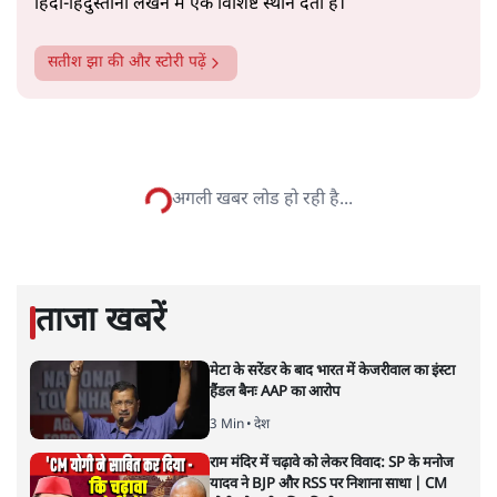
सत्य हिन्दी ऐप
डाउनलोड
करें
सतीश झा
सतीश झा समकालीन भारतीय भाषाई लेखन के सबसे सूक्ष्म,
विश्लेषणात्मक और मानवीय स्वरों में से एक हैं। शिक्षा, समाज,
संस्कृति और भाषा पर उनकी दृष्टि गहरी और साफ़ है। उनकी शैली—
सरल भाषा में जटिल प्रश्नों को खोलने की—उन्हें आज के
हिंदी‑हिंदुस्तानी लेखन में एक विशिष्ट स्थान देती है।
सतीश झा
की और स्टोरी पढ़ें