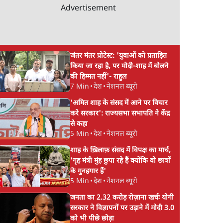
Advertisement
जंतर मंतर प्रोटेस्ट: 'युवाओं को प्रताड़ित
किया जा रहा है, पर मोदी-शाह में बोलने
की हिम्मत नहीं'- राहुल
7 Min
•
देश
•
नेशनल ब्यूरो
'अमित शाह के संसद में आने पर विचार
करे सरकार': राज्यसभा सभापति ने केंद्र
से कहा
5 Min
•
देश
•
नेशनल ब्यूरो
शाह के ख़िलाफ़ संसद में विपक्ष का मार्च,
'गृह मंत्री मुंह छुपा रहे हैं क्योंकि वो छात्रों
के गुनहगार हैं'
5 Min
•
देश
•
नेशनल ब्यूरो
जनता का 2.32 करोड़ रोज़ाना खर्चः योगी
सरकार ने विज्ञापनों पर उड़ाने में मोदी 3.0
को भी पीछे छोड़ा