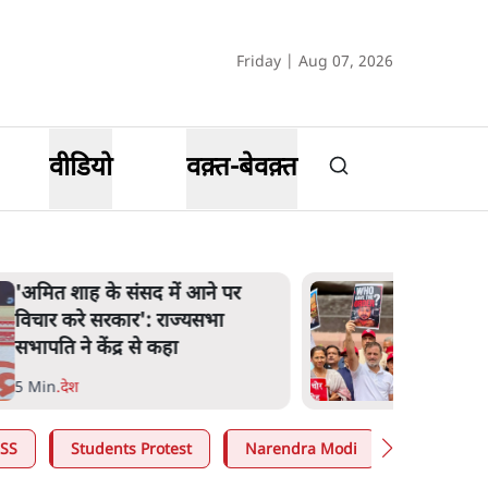
Friday | Aug 07, 2026
वीडियो
वक़्त-बेवक़्त
शाह के ख़िलाफ़ संसद में विपक्ष का
मार्च, 'गृह मंत्री मुंह छुपा रहे हैं क्योंकि
वो छात्रों के गुनहगार हैं'
5 Min
.
देश
SS
Students Protest
Narendra Modi
Ashutosh 