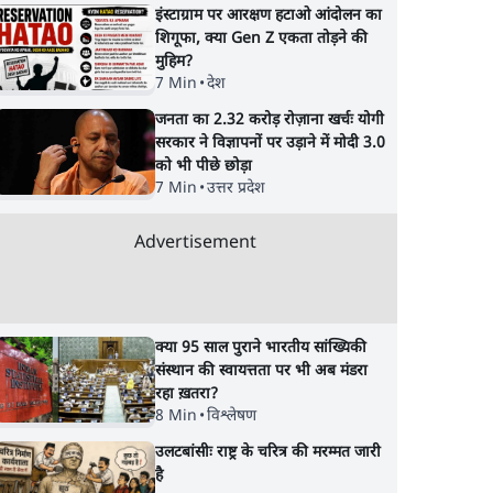
इंस्टाग्राम पर आरक्षण हटाओ आंदोलन का
शिगूफा, क्या Gen Z एकता तोड़ने की
मुहिम?
7 Min
•
देश
जनता का 2.32 करोड़ रोज़ाना खर्चः योगी
सरकार ने विज्ञापनों पर उड़ाने में मोदी 3.0
को भी पीछे छोड़ा
7 Min
•
उत्तर प्रदेश
Advertisement
क्या 95 साल पुराने भारतीय सांख्यिकी
संस्थान की स्वायत्तता पर भी अब मंडरा
रहा ख़तरा?
8 Min
•
विश्लेषण
उलटबांसीः राष्ट्र के चरित्र की मरम्मत जारी
है