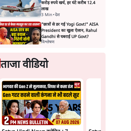
करोड़ रुपये खर्च, हर घंटे करीब 12.4
लाख
3 Min
•
देश
"छात्रों से डर गई Yogi Govt!" AISA
President का खुला ऐलान, Rahul
Gandhi से घबराई UP Govt?
विश्लेषण
ताजा वीडियो